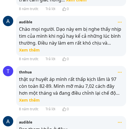
8 năm trước
Trả lời
0
A
audible
Chào mọi người. Dạo này em bị nghe thấy nhịp
tim của mình khi ngủ hay kể cả những lúc bình
thường. Điều này làm em rất khó chịu và
...
Xem thêm
8 năm trước
Trả lời
0
T
thnhua
thật sự huyết áp mình rất thấp kịch lắm là 97
còn toàn 82-89. Mình mỡ máu 7,02 cách đây
hơn một tháng và đang điều chỉnh lại chế độ
...
Xem thêm
8 năm trước
Trả lời
0
A
audible