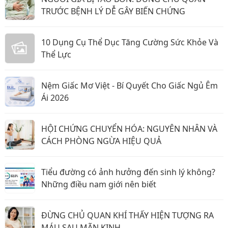
TRƯỚC BỆNH LÝ DỄ GÂY BIẾN CHỨNG
10 Dụng Cụ Thể Dục Tăng Cường Sức Khỏe Và
Thể Lực
Nệm Giấc Mơ Việt - Bí Quyết Cho Giấc Ngủ Êm
Ái 2026
HỘI CHỨNG CHUYỂN HÓA: NGUYÊN NHÂN VÀ
CÁCH PHÒNG NGỪA HIỆU QUẢ
Tiểu đường có ảnh hưởng đến sinh lý không?
Những điều nam giới nên biết
ĐỪNG CHỦ QUAN KHÍ THẤY HIỆN TƯỢNG RA
MÁU SAU MÃN KINH