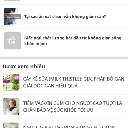
Tại sao ăn eat clean vẫn không giảm cân?
Giấc ngủ chất lượng bắt đầu từ không gian sống
khỏe mạnh
Được xem nhiều
CÂY KẾ SỮA (MILK THISTLE): GIẢI PHÁP BỔ GAN,
GIẢI ĐỘC GAN HIỆU QUẢ
TIÊM VẮC-XIN CÚM CHO NGƯỜI CAO TUỔI: LÁ
CHẮN BẢO VỆ SỨC KHỎE TỐI ƯU
NGƯỜI GIÀ BỊ TÁO BÓN: ĐỪNG CHỦ QUAN