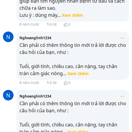
giúp bạn tìm nguyên nhân bệnh từ đâu và cách
chữa ra làm sao.
Lưu ý : dùng máy
...
Xem thêm
8 năm trước
Trả lời
0
N
Nghoanglinh1234
Cần phải có thêm thông tin mới trả lời được cho
câu hỏi của bạn, như :
Tuổi, giới tính, chiều cao, cân nặng, tay chân
trán cảm giác nóng
...
Xem thêm
8 năm trước
Trả lời
0
N
Nghoanglinh1234
Cần phải có thêm thông tin mới trả lời được cho
câu hỏi của bạn, như :
Tuổi, giới tính, chiều cao, cân nặng, tay chân
trán cảm giác nóng
...
Xem thêm