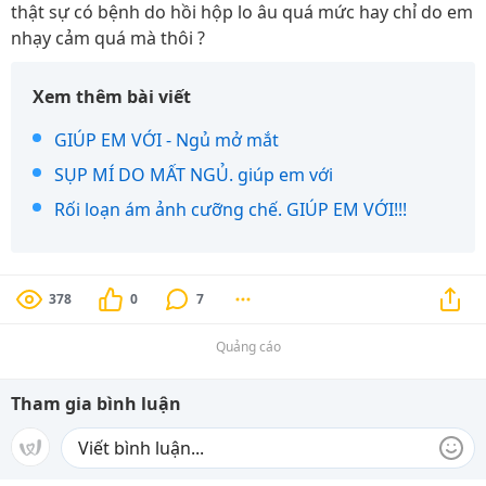
thật sự có bệnh do hồi hộp lo âu quá mức hay chỉ do em
nhạy cảm quá mà thôi ?
Xem thêm bài viết
GIÚP EM VỚI - Ngủ mở mắt
SỤP MÍ DO MẤT NGỦ. giúp em với
Rối loạn ám ảnh cưỡng chế. GIÚP EM VỚI!!!
378
0
7
Quảng cáo
Tham gia bình luận