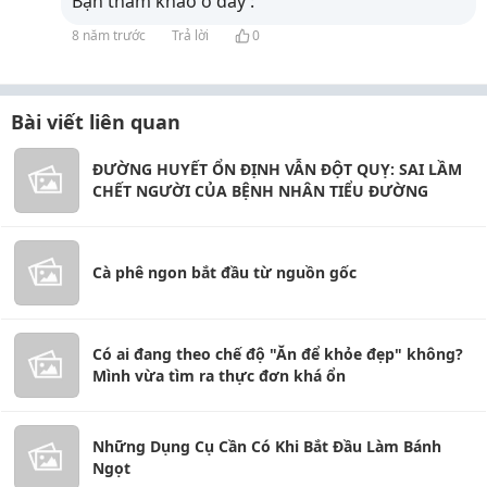
Bạn tham khảo ở đây :
8 năm trước
Trả lời
0
Bài viết liên quan
ĐƯỜNG HUYẾT ỔN ĐỊNH VẪN ĐỘT QUỴ: SAI LẦM
CHẾT NGƯỜI CỦA BỆNH NHÂN TIỂU ĐƯỜNG
Cà phê ngon bắt đầu từ nguồn gốc
Có ai đang theo chế độ "Ăn để khỏe đẹp" không?
Mình vừa tìm ra thực đơn khá ổn
Những Dụng Cụ Cần Có Khi Bắt Đầu Làm Bánh
Ngọt