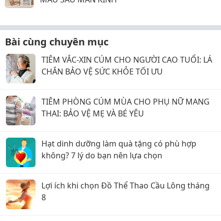
Bài cùng chuyên mục
TIÊM VẮC-XIN CÚM CHO NGƯỜI CAO TUỔI: LÁ
CHẮN BẢO VỆ SỨC KHỎE TỐI ƯU
TIÊM PHÒNG CÚM MÙA CHO PHỤ NỮ MANG
THAI: BẢO VỆ MẸ VÀ BÉ YÊU
Hạt dinh dưỡng làm quà tặng có phù hợp
không? 7 lý do bạn nên lựa chọn
Lợi ích khi chọn Đồ Thể Thao Cầu Lông tháng
8