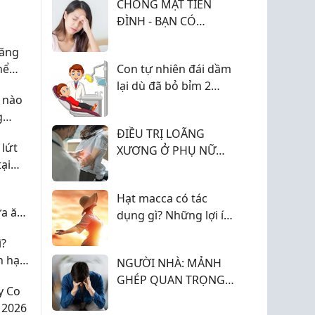
The Farm...
h
CHÓNG MẶT TIỀN
ĐÌNH - BẠN CÓ
THUỘC NHÓM NGUY
Tăng
CƠ?
hể
Con tự nhiên đái dầm
lại dù đã bỏ bỉm 2
 nào
năm, chậm lên cân -
g
bác sĩ giấc ngủ chỉ ra
h sản?
ĐIỀU TRỊ LOÃNG
nguyên nhân ít mẹ
 lứt
XƯƠNG Ở PHỤ NỮ
nghĩ tới
ại
MÃN KINH: HƯỚNG
DẪN CHĂM SÓC TOÀN
g
Hạt macca có tác
DIỆN
ữa ăn
dụng gì? Những lợi ích
khiến nhiều người yêu
ì?
thích
n hạn
NGƯỜI NHÀ: MẢNH
GHÉP QUAN TRỌNG
y Co
TRONG HÀNH TRÌNH
 2026
PHỤC HỒI TIỀN ĐÌNH