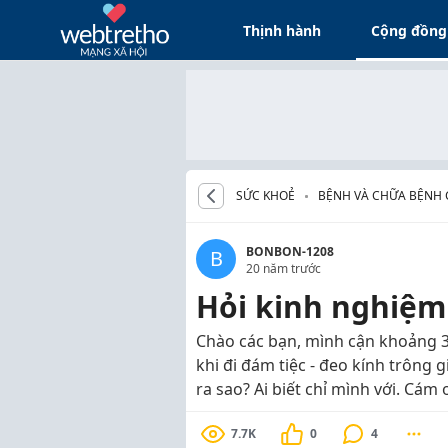
Thịnh hành
Cộng đồng
SỨC KHOẺ
BỆNH VÀ CHỮA BỆNH 
BONBON-1208
B
20 năm trước
Hỏi kinh nghiệm
Chào các bạn, mình cận khoảng 3
khi đi đám tiệc - đeo kính trông 
ra sao? Ai biết chỉ mình với. Cám
7.7K
0
4