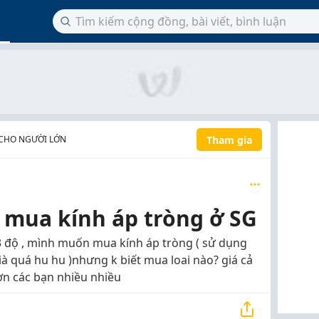
Tham gia
CHO NGƯỜI LỚN
 mua kính áp tròng ở SG
 độ , mình muốn mua kính áp tròng ( sử dụng
già quá hu hu )nhưng k biết mua loai nào? giá cả
 ơn các bạn nhiều nhiều