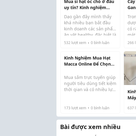
Mua sỉ hạt óc chó ở đâu
Cây
uy tín? Kinh nghiệm
Gan
chọn nguồn cho người
Gia
Dạo gần đây mình thấy
Tro
mới
Áp 
khá nhiều bạn bắt đầu
dượ
kinh doanh các sản phẩm
có r
ăn vặt healthy, đặc biệt là
mát 
các loại hạt dinh dưỡng.
Một
532
lượt xem
0
bình luận
266
l
Trong đó, óc chó là một
đượ
trong những loại hạt
và 
Kinh Nghiệm Mua Hạt
được ưa chuộng vì giàu
lâu 
Macca Online Để Chọn
dinh dưỡng ...
cây 
Được Sản Phẩm Chất
Lượng
Mua sắm trực tuyến giúp
người tiêu dùng tiết kiệm
thời gian và có nhiều lựa
Kin
chọn hơn. Đối với hạt
Máy
macca cũng vậy, chỉ với
Đứn
vài thao tác đơn giản,
173
lượt xem
0
bình luận
637
l
Gia
bạn đã có thể đặt hàng
và nhận sản phẩm ngay
Bài được xem nhiều
tại nhà. T...