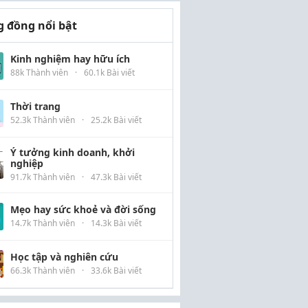
 đồng nổi bật
Kinh nghiệm hay hữu ích
88k Thành viên
·
60.1k Bài viết
Thời trang
52.3k Thành viên
·
25.2k Bài viết
Ý tưởng kinh doanh, khởi
nghiệp
91.7k Thành viên
·
47.3k Bài viết
Mẹo hay sức khoẻ và đời sống
14.7k Thành viên
·
14.3k Bài viết
Học tập và nghiên cứu
66.3k Thành viên
·
33.6k Bài viết