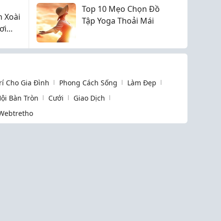
Top 10 Mẹo Chọn Đồ
 Xoài
Tập Yoga Thoải Mái
ơi
Trí Cho Gia Đình
Phong Cách Sống
Làm Đẹp
ội Bàn Tròn
Cưới
Giao Dịch
Webtretho