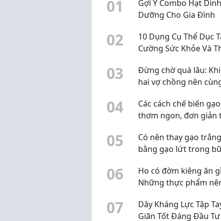
0
1
Gợi Ý Combo Hạt Din
Dưỡng Cho Gia Đình
0
2
10 Dụng Cụ Thể Dục 
Cường Sức Khỏe Và T
Lực
0
3
Đừng chờ quá lâu: Khi
hai vợ chồng nên cùn
kiểm tra sức khỏe sin
0
4
Các cách chế biến gạo
thơm ngon, đơn giản t
nhà
0
5
Có nên thay gạo trắn
bằng gạo lứt trong b
hằng ngày?
0
6
Ho có đờm kiêng ăn g
Những thực phẩm nê
chế
0
7
Dây Kháng Lực Tập Ta
Giãn Tốt Đáng Đầu Tư