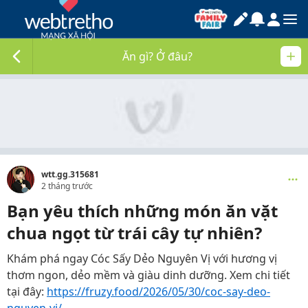
Ăn gì? Ở đâu?
wtt.gg.315681
2 tháng trước
Bạn yêu thích những món ăn vặt
chua ngọt từ trái cây tự nhiên?
Khám phá ngay Cóc Sấy Dẻo Nguyên Vị với hương vị
thơm ngon, dẻo mềm và giàu dinh dưỡng. Xem chi tiết
tại đây:
https://fruzy.food/2026/05/30/coc-say-deo-