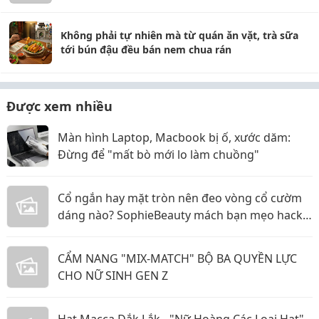
Không phải tự nhiên mà từ quán ăn vặt, trà sữa
tới bún đậu đều bán nem chua rán
Được xem nhiều
Màn hình Laptop, Macbook bị ố, xước dăm:
Đừng để "mất bò mới lo làm chuồng"
Cổ ngắn hay mặt tròn nên đeo vòng cổ cườm
dáng nào? SophieBeauty mách bạn mẹo hack
dáng siêu đỉnh
CẨM NANG "MIX-MATCH" BỘ BA QUYỀN LỰC
CHO NỮ SINH GEN Z