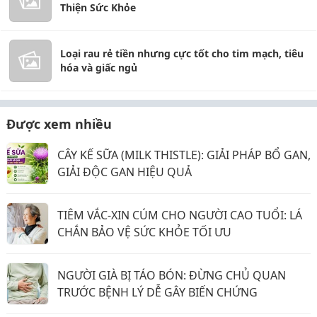
Thiện Sức Khỏe
Loại rau rẻ tiền nhưng cực tốt cho tim mạch, tiêu
hóa và giấc ngủ
Được xem nhiều
CÂY KẾ SỮA (MILK THISTLE): GIẢI PHÁP BỔ GAN,
GIẢI ĐỘC GAN HIỆU QUẢ
TIÊM VẮC-XIN CÚM CHO NGƯỜI CAO TUỔI: LÁ
CHẮN BẢO VỆ SỨC KHỎE TỐI ƯU
NGƯỜI GIÀ BỊ TÁO BÓN: ĐỪNG CHỦ QUAN
TRƯỚC BỆNH LÝ DỄ GÂY BIẾN CHỨNG