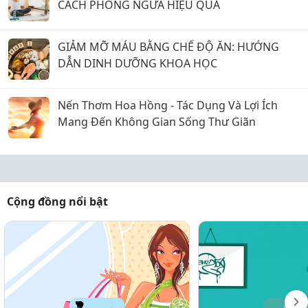
CÁCH PHÒNG NGỪA HIỆU QUẢ
GIẢM MỠ MÁU BẰNG CHẾ ĐỘ ĂN: HƯỚNG
DẪN DINH DƯỠNG KHOA HỌC
Nến Thơm Hoa Hồng - Tác Dụng Và Lợi Ích
Mang Đến Không Gian Sống Thư Giãn
Cộng đồng nổi bật