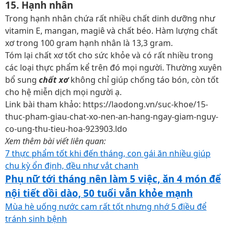
15. Hạnh nhân
Trong hạnh nhân chứa rất nhiều chất dinh dưỡng như
vitamin E, mangan, magiê và chất béo. Hàm lượng chất
xơ trong 100 gram hạnh nhân là 13,3 gram.
Tóm lại chất xơ tốt cho sức khỏe và có rất nhiều trong
các loại thực phẩm kể trên đó mọi người. Thường xuyên
bổ sung
chất xơ
không chỉ giúp chống táo bón, còn tốt
cho hệ miễn dịch mọi người ạ.
Link bài tham khảo: https://laodong.vn/suc-khoe/15-
thuc-pham-giau-chat-xo-nen-an-hang-ngay-giam-nguy-
co-ung-thu-tieu-hoa-923903.ldo
Xem thêm bài viết liên quan:
7 thực phẩm tốt khi đến tháng, con gái ăn nhiều giúp
chu kỳ ổn định, đều như vắt chanh
Phụ nữ tới tháng nên làm 5 việc, ăn 4 món để
nội tiết dồi dào, 50 tuổi vẫn khỏe mạnh
Mùa hè uống nước cam rất tốt nhưng nhớ 5 điều để
tránh sinh bệnh