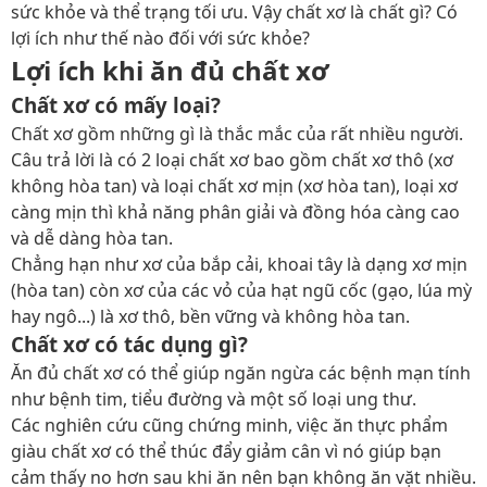
sức khỏe và thể trạng tối ưu. Vậy
chất xơ là chất gì? Có
lợi ích như thế nào đối với sức khỏe?
Lợi ích khi ăn đủ chất xơ
Chất xơ có mấy loại?
Chất xơ gồm những gì là thắc mắc của rất nhiều người.
Câu trả lời là c
ó 2 loại chất xơ bao gồm chất xơ thô (xơ
không hòa tan) và loại chất xơ mịn (xơ hòa tan), loại xơ
càng mịn thì khả năng phân giải và đồng hóa càng cao
và dễ dàng hòa tan.
Chẳng hạn như xơ của bắp cải, khoai tây là dạng xơ mịn
(hòa tan) còn xơ của các vỏ của hạt ngũ cốc (gạo, lúa mỳ
hay ngô...) là xơ thô, bền vững và không hòa tan.
Chất xơ có tác dụng gì?
Ăn đủ chất xơ có thể giúp ngăn ngừa các bệnh mạn tính
như bệnh tim, tiểu đường và một số loại ung thư.
Các nghiên cứu cũng chứng minh, việc ăn thực phẩm
giàu chất xơ có thể thúc đẩy giảm cân vì nó giúp bạn
cảm thấy no hơn sau khi ăn nên bạn không ăn vặt nhiều.