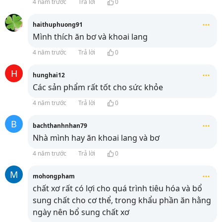
4 năm trước
Trả lời
0
haithuphuong91
Mình thích ăn bơ và khoai lang
4 năm trước
Trả lời
0
H
hunghai12
Các sản phẩm rất tốt cho sức khỏe
4 năm trước
Trả lời
0
B
bachthanhnhan79
Nhà mình hay ăn khoai lang và bơ
4 năm trước
Trả lời
0
M
mohongpham
chất xơ rất có lợi cho quá trình tiêu hóa và bổ
sung chất cho cơ thể, trong khẩu phần ăn hằng
ngày nên bổ sung chất xơ