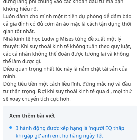
đừng lãng phí chúng vào các khoản đầu tư mà bạn
không hiểu rõ.
Luôn dành cho mình một ít tiền dự phòng để đảm bảo
cả gia đình có đủ cơm ăn áo mặc là cách tận dụng thời
gian tốt nhất.
Nhà kinh tế học Ludwig Mises từng đề xuất một lý
thuyết: Khi suy thoái kinh tế không tuân theo quy luật,
các cá nhân không thể đoán được tương lai và không
thể làm được gì.
Điều quan trọng nhất lúc này là nắm chặt tài sản của
mình.
Đừng tiêu tiền một cách liều lĩnh, đừng mắc nợ và đầu
tư thận trọng. Đợi khi suy thoái kinh tế qua đi, mọi thứ
sẽ xoay chuyển tích cực hơn.
Xem thêm bài viết
3 hành động được xếp hạng là 'người EQ thấp'
khi gặp gỡ anh em, họ hàng ngày Tết