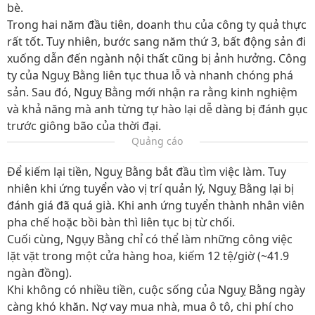
bè.
Trong hai năm đầu tiên, doanh thu của công ty quả thực
rất tốt. Tuy nhiên, bước sang năm thứ 3, bất động sản đi
xuống dẫn đến ngành nội thất cũng bị ảnh hưởng. Công
ty của Nguỵ Bằng liên tục thua lỗ và nhanh chóng phá
sản. Sau đó, Nguỵ Bằng mới nhận ra rằng kinh nghiệm
và khả năng mà anh từng tự hào lại dễ dàng bị đánh gục
trước giông bão của thời đại.
Quảng cáo
Để kiếm lại tiền, Nguỵ Bằng bắt đầu tìm việc làm. Tuy
nhiên khi ứng tuyển vào vị trí quản lý, Nguỵ Bằng lại bị
đánh giá đã quá già. Khi anh ứng tuyển thành nhân viên
pha chế hoặc bồi bàn thì liên tục bị từ chối.
Cuối cùng, Ngụy Bằng chỉ có thể làm những công việc
lặt vặt trong một cửa hàng hoa, kiếm 12 tệ/giờ (~41.9
ngàn đồng).
Khi không có nhiều tiền, cuộc sống của Nguỵ Bằng ngày
càng khó khăn. Nợ vay mua nhà, mua ô tô, chi phí cho