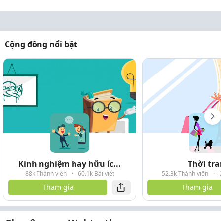
Cộng đồng nổi bật
Kinh nghiệm hay hữu íc...
Thời tr
88k Thành viên
·
60.1k Bài viết
52.3k Thành viên
·
Tham gia
Tham gia