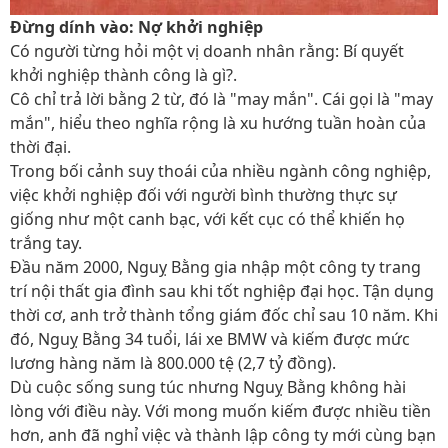
Đừng dính vào: Nợ khởi nghiệp
Có người từng hỏi một vị doanh nhân rằng: Bí quyết
khởi nghiệp thành công là gì?.
Cô chỉ trả lời bằng 2 từ, đó là "may mắn". Cái gọi là "may
mắn", hiểu theo nghĩa rộng là xu hướng tuần hoàn của
thời đại.
Trong bối cảnh suy thoái của nhiều ngành công nghiệp,
việc khởi nghiệp đối với người bình thường thực sự
giống như một canh bạc, với kết cục có thể khiến họ
trắng tay.
Đầu năm 2000, Nguỵ Bằng gia nhập một công ty trang
trí nội thất gia đình sau khi tốt nghiệp đại học. Tận dụng
thời cơ, anh trở thành tổng giám đốc chỉ sau 10 năm. Khi
đó, Nguỵ Bằng 34 tuổi, lái xe BMW và kiếm được mức
lương hàng năm là 800.000 tệ (2,7 tỷ đồng).
Dù cuộc sống sung túc nhưng Nguỵ Bằng không hài
lòng với điều này. Với mong muốn kiếm được nhiều tiền
hơn, anh đã nghỉ việc và thành lập công ty mới cùng bạn