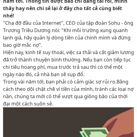
năm tới. Thông tin được báo chí đăng tải rồi, mình
thấy hay nên chi sẻ lại ở đây cho tất cả cùng biết
nhé!
"Cha đỡ đầu của Internet", CEO của tập đoàn Sohu - ông
Trương Triều Dương nói: "Khi môi trường xung quanh
lạnh giá, hãy quản lý dòng tiền của chính mình và đừng
bao giờ mắc nợ".
Hiện nay, kinh tế suy thoái, việc sa thải và cắt giảm lương
đã trở thành chuyện bình thường. Nếu bạn còn tiếp tục
chi tiêu hoang phí, mua trước trả sau thì có thể một
ngày nào đó, cả nhà bạn sẽ sụp đổ.
Trong vài năm tới, bạn phải có cảm giác sợ rủi ro.Bằng
cách theo dõi chặt chẽ ví tiền của mình, tránh các loại nợ
nần, chúng ta mới có thể vượt qua giông bão của thời
đại một cách suôn sẻ.