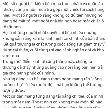
Một số người tiết kiệm tiền mua thực phẩm và quần áo
nhưng cũng muốn mua trả góp một chiếc túi xách hàng
hiệu. Một số người rõ ràng không có đủ tiền nhưng họ
đang để mắt tới một ngôi nhà lớn hơn hoặc một chiếc ô
tô tốt hơn.
Họ là những người nhất quyết chi tiêu nhiều nhưng
không sẵn sàng xem lại tình hình tài chính của bản thân.
Kết quả thường là chất lượng cuộc sống sụt giảm thay vì
được cải thiện, cuối cùng rơi vào cảnh nghèo đói và khó
vượt qua.
Trong thời điểm kinh tế căng thẳng này, chúng ta
thường dễ thấy những quảng cáo nói rằng bạn nên trả
giá cho hạnh phúc của mình.
Nhưng đằng sau bát canh thơm ngon mang tên "sống
hưởng thụ" là liều thuốc độc mà bạn không thể tưởng
tượng được.
Một cư dân mạng từng đăng tải bảng chi tiêu của mình
trong một năm: Thoạt nhìn cô không mua món đồ nào
xa xỉ. Nhưng sau 1 năm, tổng những lần uống trà sữa