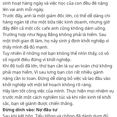
sinh hoạt hàng ngày và việc học của con đều đè nặng
lên vai anh mỗi ngày.
Trước đây, anh là một giám đốc lớn, có thể dễ dàng chi
hàng ngàn tệ cho một bữa tiệc kinh doanh, nhưng giờ
đây đến cả một cốc cafe anh cũng không dám uống.
Trường hợp như Nguỵ Bằng không phải là hiếm. Sau
một thời gian đi làm, họ nảy sinh ý định khởi nghiệp vì
thấy mình đã đủ mạnh.
Tuy nhiên ở những nơi bạn không thể nhìn thấy, có vô
số người điêu đứng vì khởi nghiệp.
Khi độ tuổi đã lớn, thứ bạn cần là sự an toàn chứ không
phải mạo hiểm. Vì sau lưng bạn còn rất nhiều gánh
nặng cần lo toan. Đừng dễ dàng bỏ việc và lao đầu vào
khởi nghiệp với một kế hoạch không rõ ràng.
Hãy làm tốt công việc của mình. Thực hiện mọi nhiệm vụ
trước mắt một cách nghiêm túc và khi nền kinh tế khởi
sắc, bạn sẽ giành được chiến thắng.
Đừng dính vào: Nợ đầu tư
Sau khi kết hôn, Tiểu Hồng và chồng đã dành dụm đủ