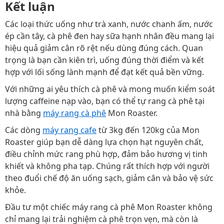
Kết luận
Các loại thức uống như trà xanh, nước chanh ấm, nước
ép cần tây, cà phê đen hay sữa hạnh nhân đều mang lại
hiệu quả giảm cân rõ rệt nếu dùng đúng cách. Quan
trọng là bạn cần kiên trì, uống đúng thời điểm và kết
hợp với lối sống lành mạnh để đạt kết quả bền vững.
Với những ai yêu thích cà phê và mong muốn kiểm soát
lượng caffeine nạp vào, bạn có thể tự rang cà phê tại
nhà bằng
máy rang cà phê
Mon Roaster.
Các dòng
máy rang cafe
từ 3kg đến 120kg của Mon
Roaster giúp bạn dễ dàng lựa chọn hạt nguyên chất,
điều chỉnh mức rang phù hợp, đảm bảo hương vị tinh
khiết và không pha tạp. Chúng rất thích hợp với người
theo đuổi chế độ ăn uống sạch, giảm cân và bảo vệ sức
khỏe.
Đầu tư một chiếc máy rang cà phê Mon Roaster không
chỉ mang lại trải nghiệm cà phê trọn vẹn, mà còn là