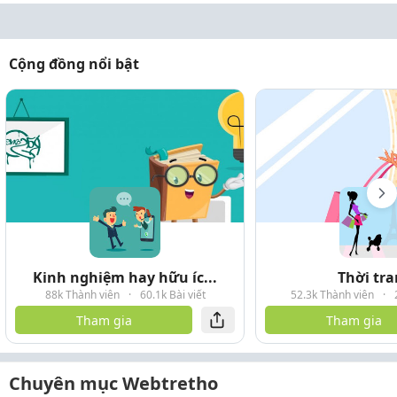
Cộng đồng nổi bật
Kinh nghiệm hay hữu íc...
Thời tr
88k Thành viên
·
60.1k Bài viết
52.3k Thành viên
·
Tham gia
Tham gia
Chuyên mục Webtretho