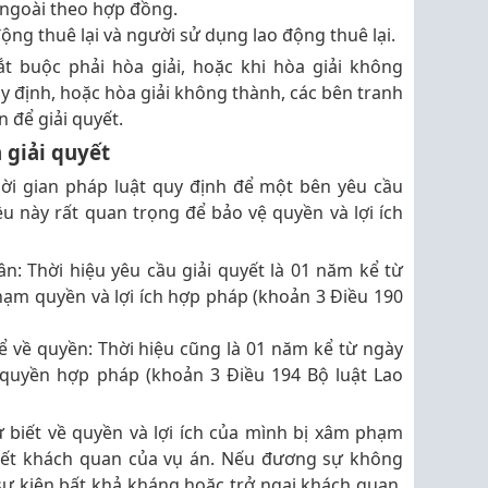
 ngoài theo hợp đồng.
ộng thuê lại và người sử dụng lao động thuê lại.
t buộc phải hòa giải, hoặc khi hòa giải không
y định, hoặc hòa giải không thành, các bên tranh
n để giải quyết.
 giải quyết
ời gian pháp luật quy định để một bên yêu cầu
ều này rất quan trọng để bảo vệ quyền và lợi ích
n: Thời hiệu yêu cầu giải quyết là 01 năm kể từ
phạm quyền và lợi ích hợp pháp (khoản 3 Điều 190
ể về quyền: Thời hiệu cũng là 01 năm kể từ ngày
 quyền hợp pháp (khoản 3 Điều 194 Bộ luật Lao
 biết về quyền và lợi ích của mình bị xâm phạm
tiết khách quan của vụ án. Nếu đương sự không
sự kiện bất khả kháng hoặc trở ngại khách quan,