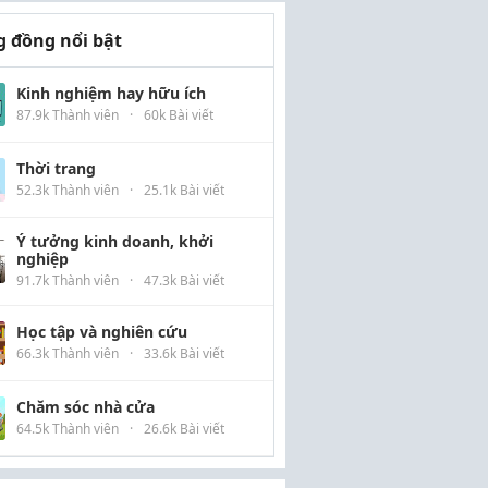
 đồng nổi bật
Kinh nghiệm hay hữu ích
87.9k Thành viên
·
60k Bài viết
Thời trang
52.3k Thành viên
·
25.1k Bài viết
Ý tưởng kinh doanh, khởi
nghiệp
91.7k Thành viên
·
47.3k Bài viết
Học tập và nghiên cứu
66.3k Thành viên
·
33.6k Bài viết
Chăm sóc nhà cửa
64.5k Thành viên
·
26.6k Bài viết