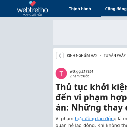
Thịnh hành
Cộng đồng
KINH NGHIỆM HAY
TƯ VẤN PHÁP 
wtt.gg.217261
2 năm trước
Thủ tục khởi kiệ
đến vi phạm hợp
án: Những thay 
Vi phạm
hợp đồng lao độn
g là 
quan hệ lao động. Khi không th