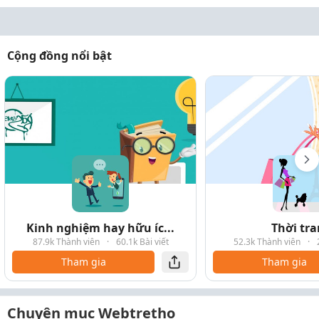
Cộng đồng nổi bật
Kinh nghiệm hay hữu íc...
Thời tr
87.9k Thành viên
·
60.1k Bài viết
52.3k Thành viên
·
Tham gia
Tham gia
Chuyên mục Webtretho