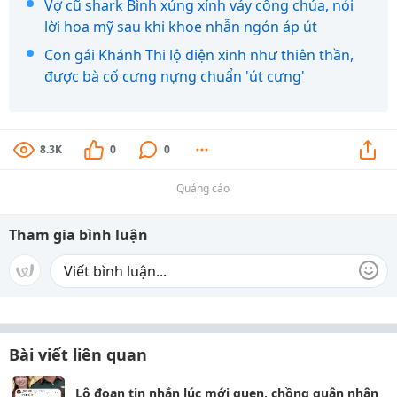
Vợ cũ shark Bình xúng xính váy công chúa, nói
lời hoa mỹ sau khi khoe nhẫn ngón áp út
Con gái Khánh Thi lộ diện xinh như thiên thần,
được bà cố cưng nựng chuẩn 'út cưng'
8.3K
0
0
Quảng cáo
Tham gia bình luận
Bài viết liên quan
Lộ đoạn tin nhắn lúc mới quen, chồng quân nhân