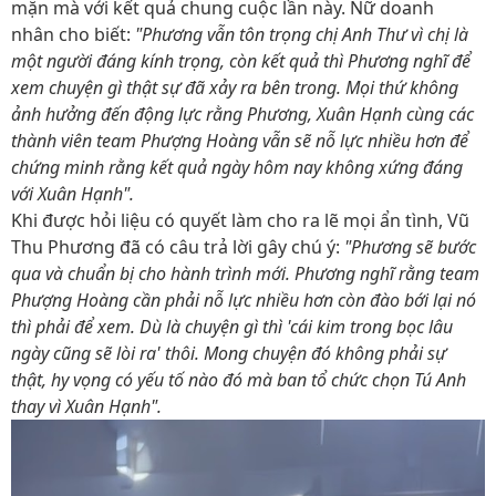
mặn mà với kết quả chung cuộc lần này. Nữ doanh
nhân cho biết:
"Phương vẫn tôn trọng chị Anh Thư vì chị là
một người đáng kính trọng, còn kết quả thì Phương nghĩ để
xem chuyện gì thật sự đã xảy ra bên trong. Mọi thứ không
ảnh hưởng đến động lực rằng Phương, Xuân Hạnh cùng các
thành viên team Phượng Hoàng vẫn sẽ nỗ lực nhiều hơn để
chứng minh rằng kết quả ngày hôm nay không xứng đáng
với Xuân Hạnh".
Khi được hỏi liệu có quyết làm cho ra lẽ mọi ẩn tình, Vũ
Thu Phương đã có câu trả lời gây chú ý:
"Phương sẽ bước
qua và chuẩn bị cho hành trình mới. Phương nghĩ rằng team
Phượng Hoàng cần phải nỗ lực nhiều hơn còn đào bới lại nó
thì phải để xem. Dù là chuyện gì thì 'cái kim trong bọc lâu
ngày cũng sẽ lòi ra' thôi. Mong chuyện đó không phải sự
thật, hy vọng có yếu tố nào đó mà ban tổ chức chọn Tú Anh
thay vì Xuân Hạnh".