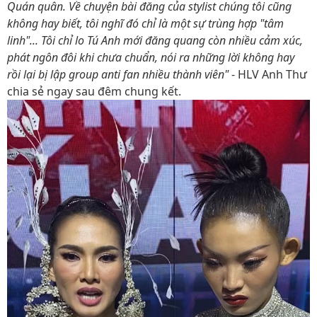
Quán quân. Về chuyện bài đăng của stylist chúng tôi cũng
không hay biết, tôi nghĩ đó chỉ là một sự trùng hợp "tâm
linh"... Tôi chỉ lo Tú Anh mới đăng quang còn nhiều cảm xúc,
phát ngôn đôi khi chưa chuẩn, nói ra những lời không hay
rồi lại bị lập group anti fan nhiều thành viên"
- HLV Anh Thư
chia sẻ ngay sau đêm chung kết.