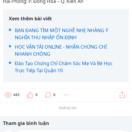
Hải Phòng: P. Đồng Hòa – Q. Kiến An
Xem thêm bài viết
BẠN ĐANG TÌM MỘT NGHỀ NHẸ NHÀNG Ý
NGHĨA THU NHẬP ỔN ĐỊNH
HỌC VẬN TẢI ONLINE - NHẬN CHỨNG CHỈ
NHANH CHÓNG
Đào Tạo Chứng Chỉ Chăm Sóc Mẹ Và Bé Học
Trực Tiếp Tại Quận 10
443
0
0
Quảng cáo
Tham gia bình luận