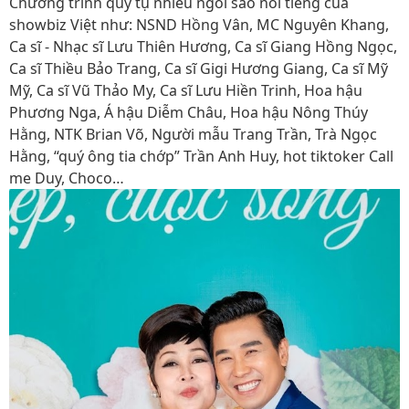
Chương trình quy tụ nhiều ngôi sao nổi tiếng của
showbiz Việt như: NSND Hồng Vân, MC Nguyên Khang,
Ca sĩ - Nhạc sĩ Lưu Thiên Hương, Ca sĩ Giang Hồng Ngọc,
Ca sĩ Thiều Bảo Trang, Ca sĩ Gigi Hương Giang, Ca sĩ Mỹ
Mỹ, Ca sĩ Vũ Thảo My, Ca sĩ Lưu Hiền Trinh, Hoa hậu
Phương Nga, Á hậu Diễm Châu, Hoa hậu Nông Thúy
Hằng, NTK Brian Võ, Người mẫu Trang Trần, Trà Ngọc
Hằng, “quý ông tia chớp” Trần Anh Huy, hot tiktoker Call
me Duy, Choco…