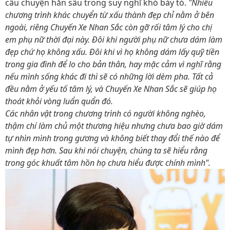
câu chuyện hằn sâu trong suy nghĩ khó bày tỏ.
"Nhiều
chương trình khác chuyển từ xấu thành đẹp chỉ nằm ở bên
ngoài, riêng Chuyến Xe Nhan Sắc còn gỡ rối tâm lý cho chị
em phụ nữ thời đại này. Đôi khi người phụ nữ chưa dám làm
đẹp chứ họ không xấu. Đôi khi vì họ không dám lấy quỹ tiền
trong gia đình để lo cho bản thân, hay mặc cảm vì nghĩ rằng
nếu mình sống khác đi thì sẽ có những lời dèm pha. Tất cả
đều nằm ở yếu tố tâm lý, và Chuyến Xe Nhan Sắc sẽ giúp họ
thoát khỏi vòng luẩn quẩn đó.
Các nhân vật trong chương trình có người không nghèo,
thậm chí làm chủ một thương hiệu nhưng chưa bao giờ dám
tự nhìn mình trong gương và không biết thay đổi thế nào để
mình đẹp hơn. Sau khi nói chuyện, chúng ta sẽ hiểu rằng
trong góc khuất tâm hồn họ chưa hiểu được chính mình".