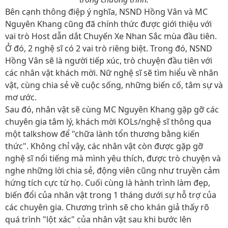
Bên cạnh thông điệp ý nghĩa, NSND Hồng Vân và MC
Nguyên Khang cũng đã chính thức được giới thiệu với
vai trò Host dẫn dắt Chuyến Xe Nhan Sắc mùa đầu tiên.
Ở đó, 2 nghệ sĩ có 2 vai trò riêng biệt. Trong đó, NSND
Hồng Vân sẽ là người tiếp xúc, trò chuyện đầu tiên với
các nhân vật khách mời. Nữ nghệ sĩ sẽ tìm hiểu về nhân
vật, cùng chia sẻ về cuộc sống, những biến cố, tâm sự và
mơ ước.
Sau đó, nhân vật sẽ cùng MC Nguyên Khang gặp gỡ các
chuyên gia tâm lý, khách mời KOLs/nghệ sĩ thông qua
một talkshow để "chữa lành tổn thương bằng kiến
thức". Không chỉ vậy, các nhân vật còn được gặp gỡ
nghệ sĩ nổi tiếng mà mình yêu thích, được trò chuyện và
nghe những lời chia sẻ, động viên cũng như truyền cảm
hứng tích cực từ họ. Cuối cùng là hành trình làm đẹp,
biến đổi của nhân vật trong 1 tháng dưới sự hỗ trợ của
các chuyên gia. Chương trình sẽ cho khán giả thấy rõ
quá trình "lột xác" của nhân vật sau khi bước lên