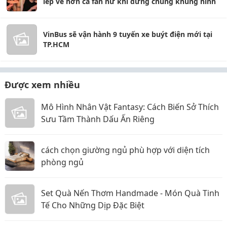
lép vế hơn cả fan nữ khi đứng chung khung hình
VinBus sẽ vận hành 9 tuyến xe buýt điện mới tại
TP.HCM
Được xem nhiều
Mô Hình Nhân Vật Fantasy: Cách Biến Sở Thích
Sưu Tầm Thành Dấu Ấn Riêng
cách chọn giường ngủ phù hợp với diện tích
phòng ngủ
Set Quà Nến Thơm Handmade - Món Quà Tinh
Tế Cho Những Dịp Đặc Biệt