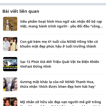
Bài viết liên quan
Siêu phẩm hoạt hình Hoa ngữ xác nhận đổ bộ rạp
Việt, mang hành trình người - yêu đối đầu "công
phá" màn ảnh rộng
Con gái kém mẹ 41 tuổi của NSND Hồng Vân có
khuôn mặt đẹp phúc hậu ở tuổi trưởng thành
Sạc 12 Phút Giá 405 Triệu Quái Vật Xe Điện Khiến
VinFast Đứng Hình
Gương mặt khác lạ của nữ NSND Thanh Hoa,
thừa nhận 'thích được khen đẹp hơn hát hay'
Mỹ nhân sở hữu sắc đẹp vạn người mê giờ trông