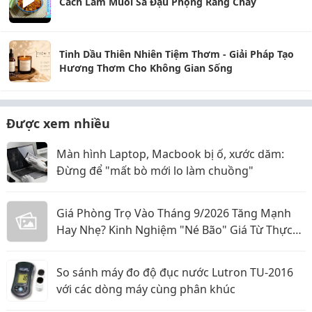
Cách Làm Muối Sả Đậu Phộng Rang Chay
Tinh Dầu Thiên Nhiên Tiệm Thơm - Giải Pháp Tạo
Hương Thơm Cho Không Gian Sống
Được xem nhiều
Màn hình Laptop, Macbook bị ố, xước dăm:
Đừng để "mất bò mới lo làm chuồng"
Giá Phòng Trọ Vào Tháng 9/2026 Tăng Mạnh
Hay Nhẹ? Kinh Nghiệm "Né Bão" Giá Từ Thực
Tế
So sánh máy đo độ đục nước Lutron TU-2016
với các dòng máy cùng phân khúc