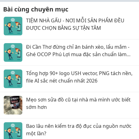
Bài cùng chuyên mục
TIỆM NHÀ GẤU - NƠI MỖI SẢN PHẨM ĐỀU
ĐƯỢC CHỌN BẰNG SỰ TẬN TÂM
Đi Cần Thơ đừng chỉ ăn bánh xèo, lẩu mắm -
Ghé OCOP Phú Lợi mua đặc sản chuẩn làm
quà
Tổng hợp 90+ logo USH vector, PNG tách nền,
file AI sắc nét chuẩn nhất 2026
Mẹo sơn sửa đồ cũ tại nhà mà mình ước biết
sớm hơn
Bao lâu nên kiểm tra độ đục của nguồn nước
một lần?