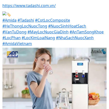
https://www.tadashi.com.vn/
#Amida
#Tadashi
#CotLocComposite
#HeThongLocNuocTong
#NuocSinhHoatSach
#VanTuDong
#MayLocNuocGiaDinh
#AnTamSongKhoe
#LocPhan
#LocKimLoaiNang
#NhaSachNuocXanh
#AmidaVietnam