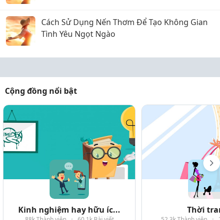
Cách Sử Dụng Nến Thơm Để Tạo Không Gian
Tình Yêu Ngọt Ngào
Cộng đồng nổi bật
Kinh nghiệm hay hữu íc...
Thời tr
88k Thành viên
·
60.1k Bài viết
52.3k Thành viên
·