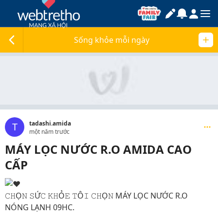
Sống khỏe mỗi ngày
tadashi.amida
T
một năm trước
MÁY LỌC NƯỚC R.O AMIDA CAO
CẤP
𝙲𝙷Ọ𝙽 𝚂Ứ𝙲 𝙺𝙷Ỏ𝙴 𝚃Ô𝙸 𝙲𝙷Ọ𝙽 MÁY LỌC NƯỚC R.O
NÓNG LẠNH 09HC.