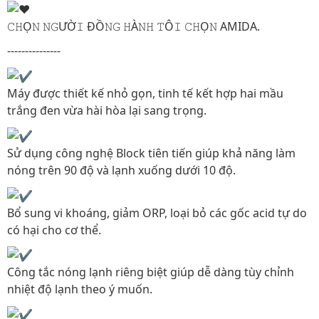
𝙲𝙷Ọ𝙽 𝙽𝙶ƯỜ𝙸 ĐỒ𝙽𝙶 𝙷À𝙽𝙷 𝚃Ô𝙸 𝙲𝙷Ọ𝙽 AMIDA.
---------------
Máy được thiết kế nhỏ gọn, tinh tế kết hợp hai mầu
trắng đen vừa hài hòa lại sang trọng.
Sử dụng công nghệ Block tiên tiến giúp khả năng làm
nóng trên 90 độ và lạnh xuống dưới 10 độ.
Bổ sung vi khoáng, giảm ORP, loại bỏ các gốc acid tự do
có hại cho cơ thể.
Công tắc nóng lạnh riêng biệt giúp dễ dàng tùy chỉnh
nhiệt độ lạnh theo ý muốn.