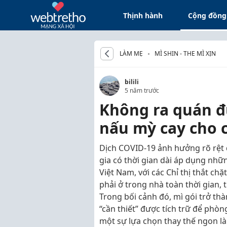
Thịnh hành
Cộng đồng
LÀM MẸ
MÌ SHIN - THE MÌ XỊN
bilili
5 năm trước
Không ra quán đư
nấu mỳ cay cho c
Dịch COVID-19 ảnh hưởng rõ rệt 
gia có thời gian dài áp dụng nhữ
Việt Nam, với các Chỉ thị thắt chặ
phải ở trong nhà toàn thời gian,
Trong bối cảnh đó, mì gói trở th
“cần thiết” được tích trữ để phò
một sự lựa chọn thay thế ngon là