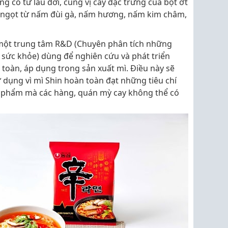
có từ lâu đời, cùng vị cay đặc trưng của bột ớt
 ngọt từ nấm đùi gà, nấm hương, nấm kim châm,
một trung tâm R&D (Chuyên phân tích những
 sức khỏe) dùng để nghiên cứu và phát triển
oàn, áp dụng trong sản xuất mì. Điều này sẽ
 dụng vì mì Shin hoàn toàn đạt những tiêu chí
ực phẩm mà các hàng, quán mỳ cay không thể có