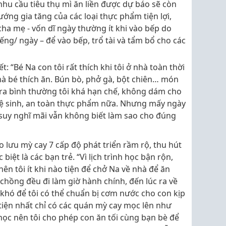
nhu cầu tiêu thụ mì ăn liền được dự báo sẽ còn
ớng gia tăng của các loại thực phẩm tiện lợi,
cha mẹ - vốn dĩ ngày thường ít khi vào bếp do
ếng/ ngày – để vào bếp, trổ tài và tẩm bổ cho các
: “Bé Na con tôi rất thích khi tôi ở nhà toàn thời
 bé thích ăn. Bún bò, phở gà, bột chiên… món
ật ra bình thường tôi khá hạn chế, không dám cho
vệ sinh, an toàn thực phẩm nữa. Nhưng mấy ngày
 suy nghĩ mãi vẫn không biết làm sao cho đúng
o lưu mỳ cay 7 cấp độ phát triển rầm rộ, thu hút
iệt là các bạn trẻ. “Vì lịch trình học bận rộn,
ên tôi ít khi nào tiện để chở Na về nhà để ăn
à chồng đều đi làm giờ hành chính, đến lúc ra về
 khó để tôi có thể chuẩn bị cơm nước cho con kịp
tiện nhất chỉ có các quán mỳ cay mọc lên như
học nên tôi cho phép con ăn tối cùng bạn bè để