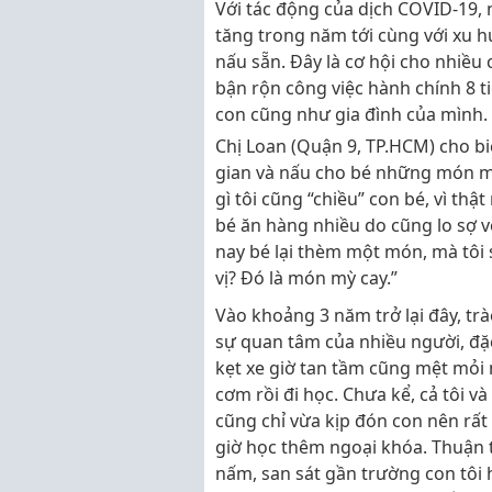
Với tác động của dịch COVID-19, 
tăng trong năm tới cùng với xu hư
nấu sẵn. Đây là cơ hội cho nhiều 
bận rộn công việc hành chính 8 ti
con cũng như gia đình của mình.
Chị Loan (Quận 9, TP.HCM) cho biết
gian và nấu cho bé những món mà
gì tôi cũng “chiều” con bé, vì th
bé ăn hàng nhiều do cũng lo sợ 
nay bé lại thèm một món, mà tôi
vị? Đó là món mỳ cay.”
Vào khoảng 3 năm trở lại đây, trà
sự quan tâm của nhiều người, đặc b
kẹt xe giờ tan tầm cũng mệt mỏi n
cơm rồi đi học. Chưa kể, cả tôi v
cũng chỉ vừa kịp đón con nên rất
giờ học thêm ngoại khóa. Thuận 
nấm, san sát gần trường con tôi 