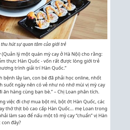
 thu hút sự quan tâm của giới trẻ
úy (Quản lý một quán mỳ cay ở Hà Nội) cho rằng:
m thực Hàn Quốc - vốn rất được lòng giới trẻ
ương trình giải trí Hàn Quốc.”
 bệnh lây lan, con bé đã phải học online, nhốt
h suốt ngày nên có vẻ như nó nhớ mùi vị mỳ cay
đi ăn hàng cùng bạn bè.” – Chị Loan phân tích.
ong việc đi chợ mua bột mì, bột ớt Hàn Quốc, các
ay thớ thịt bò cao cấp Hàn Quốc… mẹ Loan trong
hải làm sao để nấu một tô mỳ cay “chuẩn” vị Hàn
 con đây?