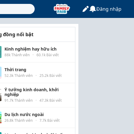
Đăng nhập
 đồng nổi bật
Kinh nghiệm hay hữu ích
88k Thành viên
·
60.1k Bài viết
Thời trang
52.3k Thành viên
·
25.2k Bài viết
Ý tưởng kinh doanh, khởi
nghiệp
91.7k Thành viên
·
47.3k Bài viết
Du lịch nước ngoài
26.8k Thành viên
·
7.7k Bài viết