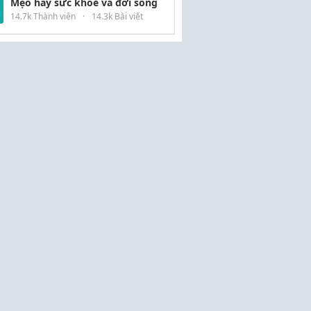
Mẹo hay sức khoẻ và đời sống
14.7k Thành viên
·
14.3k Bài viết