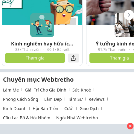
Kinh nghiệm hay hữu íc...
Ý tưởng kinh do
88k Thành viên
·
60.1k Bài viết
91.7k Thành viên
·
Tham gia
Tham gia
Chuyên mục Webtretho
Làm Mẹ
Giải Trí Cho Gia Đình
Sức Khoẻ
Phong Cách Sống
Làm Đẹp
Tâm Sự
Reviews
Kinh Doanh
Hội Bàn Tròn
Cưới
Giao Dịch
Câu Lạc Bộ & Hội Nhóm
Ngôi Nhà Webtretho