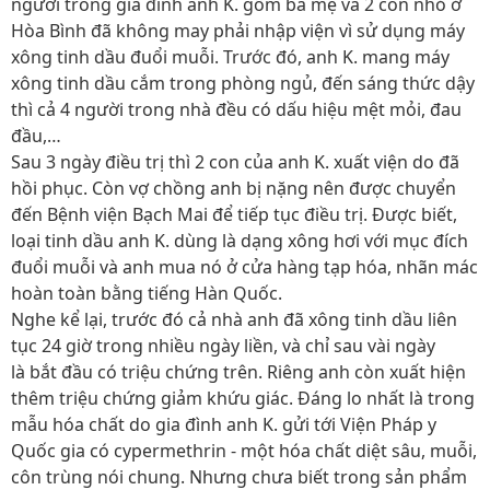
người trong gia đình anh K. gồm ba mẹ và 2 con nhỏ ở
Hòa Bình đã không may phải nhập viện vì sử dụng máy
xông tinh dầu đuổi muỗi. Trước đó, anh K. mang máy
xông tinh dầu cắm trong phòng ngủ, đến sáng thức dậy
thì cả 4 người trong nhà đều có dấu hiệu mệt mỏi, đau
đầu,…
Sau 3 ngày điều trị thì 2 con của anh K. xuất viện do đã
hồi phục. Còn vợ chồng anh bị nặng nên được chuyển
đến Bệnh viện Bạch Mai để tiếp tục điều trị. Được biết,
loại tinh dầu anh K. dùng là dạng xông hơi với mục đích
đuổi muỗi và anh mua nó ở cửa hàng tạp hóa, nhãn mác
hoàn toàn bằng tiếng Hàn Quốc.
Nghe kể lại, trước đó cả nhà anh đã xông tinh dầu liên
tục 24 giờ trong nhiều ngày liền, và chỉ sau vài ngày
là bắt đầu có triệu chứng trên. Riêng anh còn xuất hiện
thêm triệu chứng giảm khứu giác. Đáng lo nhất là trong
mẫu hóa chất do gia đình anh K. gửi tới Viện Pháp y
Quốc gia có cypermethrin - một hóa chất diệt sâu, muỗi,
côn trùng nói chung. Nhưng chưa biết trong sản phẩm