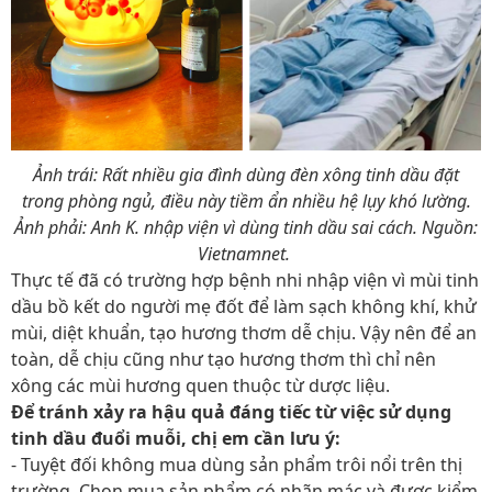
Ảnh trái: Rất nhiều gia đình dùng đèn xông tinh dầu đặt
trong phòng ngủ, điều này tiềm ẩn nhiều hệ lụy khó lường.
Ảnh phải: Anh K. nhập viện vì dùng tinh dầu sai cách. Nguồn:
Vietnamnet.
Thực tế đã có trường hợp bệnh nhi nhập viện vì mùi tinh
dầu bồ kết do người mẹ đốt để làm sạch không khí, khử
mùi, diệt khuẩn, tạo hương thơm dễ chịu. Vậy nên để an
toàn, dễ chịu cũng như tạo hương thơm thì chỉ nên
xông các mùi hương quen thuộc từ dược liệu.
Để tránh xảy ra hậu quả đáng tiếc từ việc sử dụng
tinh dầu đuổi muỗi, chị em cần lưu ý:
- Tuyệt đối không mua dùng sản phẩm trôi nổi trên thị
trường. Chọn mua sản phẩm có nhãn mác và được kiểm