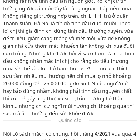
không rành về tinh dầu lẫn nguồn gốc. Rồi chị cứ tin
tưởng người bán nói đây là hàng ngoại nhập nên mua.
Không riêng gì trường hợp trên, chị L.H.H, trú ở quận
Thanh Xuân, Hà Nội là tín đồ tinh dầu đuổi muỗi. Theo
lời chị thì gia đình chị dùng tinh dầu thường xuyên, vừa
để trị liệu, giảm căng thẳng và mệt mỏi, vừa để không
gian nhà cửa thơm mát, khuếch tán không khí xua đuổi
côn trùng. Nhưng khi được hỏi vì sao chọn lựa chai tinh
dầu không nhãn mác thì chị cho rằng do tiểu thương
mua về chế vào lọ nhỏ bán cho tiện?! Chị nói chị thích
sưu tầm nhiều mùi hương nên chỉ mua lọ nhỏ khoảng
20.000 đồng đến 25.000 đồng/lọ 5ml. Nhiều người cứ
hay bảo dùng nhầm, không phải tinh dầu nguyên chất
thì có thể gây ung thư, vô sinh, tổn thương hệ thần
kinh… nhưng chị cứ nghĩ mùi hương chỉ thoáng qua thì
sao mà ảnh hưởng đến sức khỏe được.
Quảng cáo
Nói có sách mách có chứng, hồi tháng 4/2021 vừa qua, 4