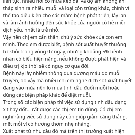
liên tục, nhiều nơi có mưa kéo dài và độ ẩm không khí
thấp sinh ra nhiều muỗi và loại côn trùng khác, chính vì
thế tạo điều kiện cho các mầm bệnh phát triển, lây lan
và làm ảnh hưởng đến sức khỏe của người có hệ miễn
dịch yếu, nhất là trẻ nhỏ.
Vậy nên chị em cẩn thận, chú ý sức khỏe của con em
mình. Theo em được biết, bệnh sốt xuất huyết thường
tự khỏi trong vòng 07 ngày, nhưng khoảng 5% bệnh
nhân có biểu hiện nặng, nếu không được phát hiện và
điều trị kịp thời sẽ có nguy cơ qua đời.
Bệnh này lây nhiễm thông qua đường máu do muỗi
truyền, do vậy mà nhiều chị em nghe dịch sốt xuất huyết
đang vào mùa nên lo mua tinh dầu đuổi muỗi hoặc
dùng các biện pháp khác để diệt muỗi.
Trong số các biện pháp thì việc sử dụng tinh dầu dạng
xịt hay đốt… rất được các chị em tin dùng. Có chị em
nghĩ rằng việc sử dụng này còn giúp giảm căng thẳng,
mệt mỏi vì có hương thơm nhẹ nhàng.
Xuất phát từ nhu cầu đó mà trên thị trường xuất hiện