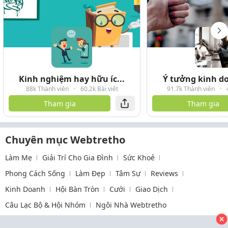
Kinh nghiệm hay hữu íc...
Ý tưởng kinh do
88k Thành viên
·
60.2k Bài viết
91.7k Thành viên
·
Tham gia
Tham gia
Chuyên mục Webtretho
Làm Mẹ
Giải Trí Cho Gia Đình
Sức Khoẻ
Phong Cách Sống
Làm Đẹp
Tâm Sự
Reviews
Kinh Doanh
Hội Bàn Tròn
Cưới
Giao Dịch
Câu Lạc Bộ & Hội Nhóm
Ngôi Nhà Webtretho