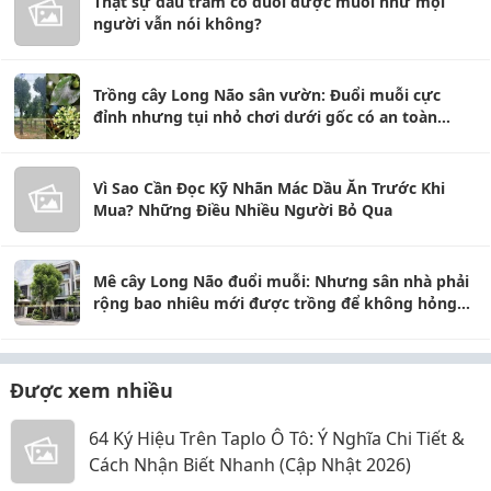
Thật sự dầu tràm có đuổi được muỗi như mọi
người vẫn nói không?
Trồng cây Long Não sân vườn: Đuổi muỗi cực
đỉnh nhưng tụi nhỏ chơi dưới gốc có an toàn
không?
Vì Sao Cần Đọc Kỹ Nhãn Mác Dầu Ăn Trước Khi
Mua? Những Điều Nhiều Người Bỏ Qua
Mê cây Long Não đuổi muỗi: Nhưng sân nhà phải
rộng bao nhiêu mới được trồng để không hỏng
móng?
Được xem nhiều
64 Ký Hiệu Trên Taplo Ô Tô: Ý Nghĩa Chi Tiết &
Cách Nhận Biết Nhanh (Cập Nhật 2026)