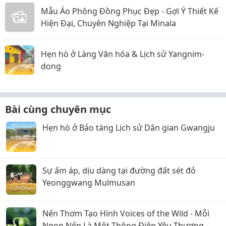
Mẫu Áo Phông Đồng Phục Đẹp - Gợi Ý Thiết Kế
Hiện Đại, Chuyên Nghiệp Tại Minala
Hẹn hò ở Làng Văn hóa & Lịch sử Yangnim-
dong
Bài cùng chuyên mục
Hẹn hò ở Bảo tàng Lịch sử Dân gian Gwangju
Sự ấm áp, dịu dàng tại đường đất sét đỏ
Yeonggwang Mulmusan
Nến Thơm Tạo Hình Voices of the Wild - Mỗi
Ngọn Nến Là Một Thông Điệp Yêu Thương