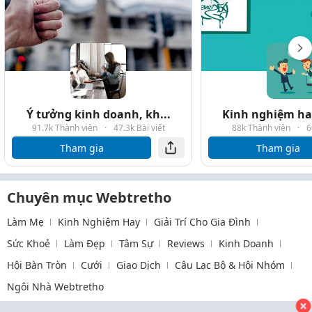
Ý tưởng kinh doanh, kh...
Kinh nghiệm hay
91.7k Thành viên
·
47.3k Bài viết
88k Thành viên
·
6
Tham gia
Tham gia
Chuyên mục Webtretho
Làm Mẹ
Kinh Nghiệm Hay
Giải Trí Cho Gia Đình
Sức Khoẻ
Làm Đẹp
Tâm Sự
Reviews
Kinh Doanh
Hội Bàn Tròn
Cưới
Giao Dịch
Câu Lạc Bộ & Hội Nhóm
Ngôi Nhà Webtretho