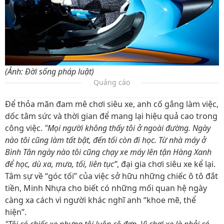
(Ảnh: Đời sống pháp luật)
Quảng cáo
Để thỏa mãn đam mê chơi siêu xe, anh cố gắng làm việc,
dốc tâm sức và thời gian để mang lại hiệu quả cao trong
công việc.
"Mọi người không thấy tôi ở ngoài đường. Ngày
nào tôi cũng làm tất bật, đến tối còn đi học. Từ nhà máy ở
Bình Tân ngày nào tôi cũng chạy xe máy lên tận Hàng Xanh
để học, dù xa, mưa, tối, liên tục”
, đại gia chơi siêu xe kể lại.
Tâm sự về “góc tối” của việc sở hữu những chiếc ô tô đắt
tiền, Minh Nhựa cho biết có những mối quan hệ ngày
càng xa cách vì người khác nghĩ anh “khoe mẽ, thể
hiện”.