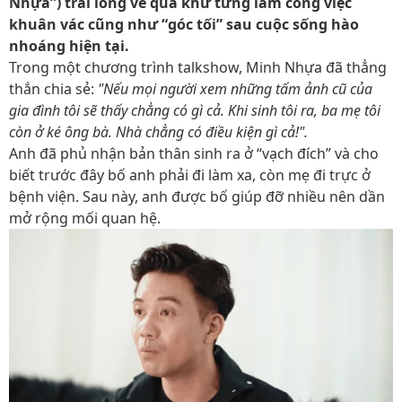
Nhựa”) trải lòng về quá khứ từng làm công việc
khuân vác cũng như “góc tối” sau cuộc sống hào
nhoáng hiện tại.
Trong một chương trình talkshow, Minh Nhựa đã thẳng
thắn chia sẻ:
"Nếu mọi người xem những tấm ảnh cũ của
gia đình tôi sẽ thấy chẳng có gì cả. Khi sinh tôi ra, ba mẹ tôi
còn ở ké ông bà. Nhà chẳng có điều kiện gì cả!".
Anh đã phủ nhận bản thân sinh ra ở “vạch đích” và cho
biết trước đây bố anh phải đi làm xa, còn mẹ đi trực ở
bệnh viện. Sau này, anh được bố giúp đỡ nhiều nên dần
mở rộng mối quan hệ.