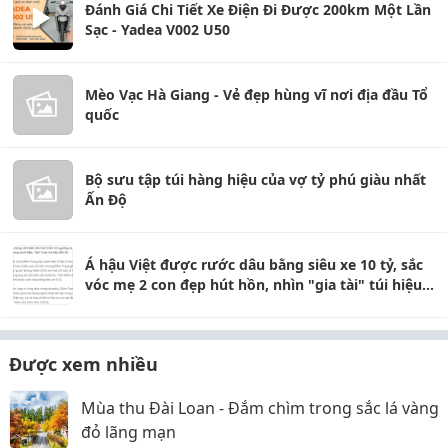
Đánh Giá Chi Tiết Xe Điện Đi Được 200km Một Lần
Sạc - Yadea V002 U50
Mèo Vạc Hà Giang - Vẻ đẹp hùng vĩ nơi địa đầu Tổ
quốc
Bộ sưu tập túi hàng hiệu của vợ tỷ phú giàu nhất
Ấn Độ
Á hậu Việt được rước dâu bằng siêu xe 10 tỷ, sắc
vóc mẹ 2 con đẹp hút hồn, nhìn "gia tài" túi hiệu
chỉ biết mê
Được xem nhiều
Mùa thu Đài Loan - Đắm chìm trong sắc lá vàng
đỏ lãng mạn