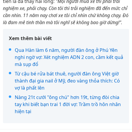
tiền là đã thấy hài lòng:
"Mọi người mua xe thì phải trải
nghiệm xe, phải chạy. Còn tôi thì trải nghiệm đã đến mức chỉ
cần nhìn. 11 năm nay chơi xe tôi chỉ nhìn chứ không chạy. Đó
là đam mê tinh thần mà tôi nghĩ sẽ không bao giờ dừng!".
Xem thêm bài viết
Qua Hàn làm 6 năm, người đàn ông ở Phú Yên
nghi ngờ vợ: Xét nghiệm ADN 2 con, cầm kết quả
mà sụp đổ
Từ cậu bé rửa bát thuê, người đàn ông Việt giờ
thành đại gia nail ở Mỹ, đeo vàng thỏa thích: Có
vợ là phất lên
Nàng 21t cưới "ông chú" hơn 19t, từng đòi chia
tay khi biết bạn trai 1 đời vợ: Trầm trồ hôn nhân
hiện tại