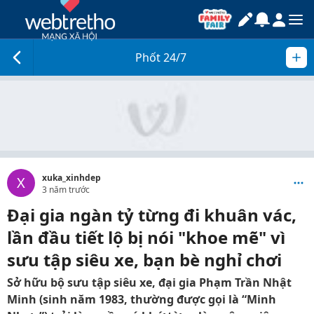
Phốt 24/7
xuka_xinhdep
X
3 năm trước
Đại gia ngàn tỷ từng đi khuân vác,
lần đầu tiết lộ bị nói "khoe mẽ" vì
sưu tập siêu xe, bạn bè nghỉ chơi
Sở hữu bộ sưu tập siêu xe, đại gia Phạm Trần Nhật
Minh (sinh năm 1983, thường được gọi là “Minh