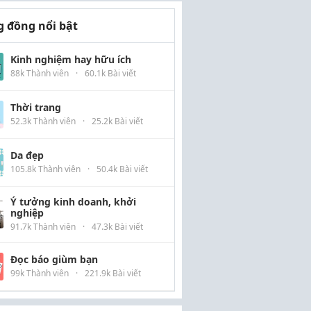
 đồng nổi bật
Kinh nghiệm hay hữu ích
88k Thành viên
·
60.1k Bài viết
Thời trang
52.3k Thành viên
·
25.2k Bài viết
Da đẹp
105.8k Thành viên
·
50.4k Bài viết
Ý tưởng kinh doanh, khởi
nghiệp
91.7k Thành viên
·
47.3k Bài viết
Đọc báo giùm bạn
99k Thành viên
·
221.9k Bài viết