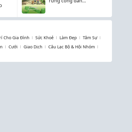
rừng công dân
o
Gwangju
Trí Cho Gia Đình
Sức Khoẻ
Làm Đẹp
Tâm Sự
òn
Cưới
Giao Dịch
Câu Lạc Bộ & Hội Nhóm