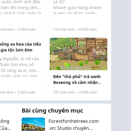
 xuân, hình ảnh đầu
Là Gì?
 hiện lên trong tâm
Nhanh giao hàng nhanh
du khách chắc chắn là
là tiêu chí được nhiều
ng tán Hoa Anh Đào
khách hàng quan tâm khi
ura) rực rỡ. Tuy
mua sắm trực tuyến. Thời
lượt xem
0
bình luận
153
lượt xem
0
bình luận
ên, những khu vườn
gian giao nhận ngắn
t Bản khi xuân về
giúp người mua nhanh
c bao quanh bởi ...
chóng nhận được sản
 sống xa hoa của tiểu
phẩm, đồng thời n...
 gia tộc Sơn Kim
y Nguyễn, ái nữ của
 đoàn Sơn Kim, sở
lối sống xa xỉ, sưu
 nhiều mẫu túi hiệu
Đến "thủ phủ" trà xanh
y Nguyễn (Nguyễn
 đỏ, thường xuyên đi
Boseong và cảm nhận
h Linh, si...
ịch, có hôn nhân viên
văn hóa tại các quán cà
ượt xem
0
bình luận
781
lượt xem
0
bình luận
 với chồng thiếu gia.
phê độc đáo
Bài cùng chuyên mục
hông
Forestforthetrees.com
 Của
.vn: Studio chuyên