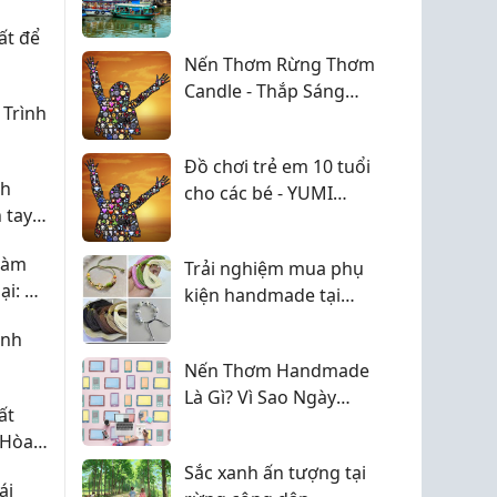
yển
dịch vụ tổ chức lễ cưới
ất để
tại Việt Nam
Nến Thơm Rừng Thơm
Candle - Thắp Sáng
 Trình
Không Gian, Khơi
Nguồn Thư Giãn
Đồ chơi trẻ em 10 tuổi
nh
cho các bé - YUMI
n tay
TOYS
giây
làm
Trải nghiệm mua phụ
ại: Có
kiện handmade tại
xanh?
SophieBeauty có đáng
ình
tiền?
Nến Thơm Handmade
Là Gì? Vì Sao Ngày
ất
Càng Được Yêu Thích?
 Hòa
Nét
Sắc xanh ấn tượng tại
ái
eauty