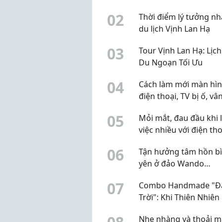
Người Thích Dịch Chu
0
2
Thời điểm lý tưởng nh
du lịch Vịnh Lan Hạ
0
3
Tour Vịnh Lan Hạ: Lịch
Du Ngoạn Tối Ưu
0
4
Cách làm mới màn hì
điện thoại, TV bị ố, vâ
lâu ngày chỉ trong 10 
0
5
Mỏi mắt, đau đầu khi 
việc nhiều với điện tho
phải chỉ do ánh sáng 
0
6
Tận hưởng tâm hồn b
yên ở đảo Wando
Cheongsando
0
7
Combo Handmade "Đ
Trời": Khi Thiên Nhiên
Làm Một Trong Từng 
Nhẹ nhàng và thoải m
Thủ Công Từ Sophieb