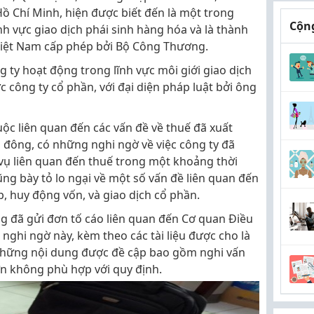
 Chí Minh, hiện được biết đến là một trong
Cộng
h vực giao dịch phái sinh hàng hóa và là thành
Việt Nam cấp phép bởi Bộ Công Thương.
 ty hoạt động trong lĩnh vực môi giới giao dịch
 công ty cổ phần, với đại diện pháp luật bởi ông
uộc liên quan đến các vấn đề về thuế đã xuất
ổ đông, có những nghi ngờ về việc công ty đã
vụ liên quan đến thuế trong một khoảng thời
ũng bày tỏ lo ngại về một số vấn đề liên quan đến
, huy động vốn, và giao dịch cổ phần.
g đã gửi đơn tố cáo liên quan đến Cơ quan Điều
ghi ngờ này, kèm theo các tài liệu được cho là
 Những nội dung được đề cập bao gồm nghi vấn
ơn không phù hợp với quy định.