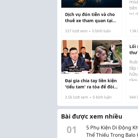
mùa
tiên
trí 
Dịch vụ đón tiễn và cho
nhữ
thuê xe tham quan tại
(Sak
Cảng Tiên Sa Đà Nẵng
337
lượt xem
0
bình luận
1.9k
nhi
Nhậ
đượ
Lối
thư
Rub
tập
hữu 
tầm
Đại gia chia tay liền kiện
Rub
đắt
'tiểu tam' ra tòa để đòi
Khán
du l
quà gây chấn động MXH:
3.5k
lượt xem
0
bình luận
944
l
mãn
Tặng quà lên đến 50 tỷ
Bài được xem nhiều
0
1
5 Phụ Kiện Di Động K
Thể Thiếu Trong Balo