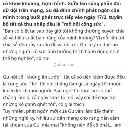
cô khoe khoang, hợm hĩnh. Giữa làn sóng phản đối
dữ dội trên mạng, Gu đã đính chính phát ngôn của
mình trong buổi phát trực tiếp vào ngày 17/2, tuyên
bố tất cả thu nhập đều là "mồ hôi công sức".
"Bạn có biết tại sao bây giờ tôi không thường xuyên chia
sẻ về hiệu suất bán hàng của mình không? Vì mỗi lần tôi
chia sẻ đều xảy ra vấn đề và rắc rối. Đó là lý do tại sao
những người có sức ảnh hưởng thích hành động như
thể họ nghèo", cô nói.
Quảng cáo
Gu nói cô "không ăn cướp", tất cả số tiền kiếm được đều
là công sức. "Khi tôi nói chẳng làm gì cả ngày, tôi muốn
khiêu khích mọi người. Bạn nghĩ tôi thực sự có thể
chẳng làm gì cả ngày sao? Tôi nói vậy chỉ để chọc tức
những kẻ ganh ghét tôi", cô giải thích.
Tuy nhiên, phát ngôn mới của Gu vẫn làm dấy thêm
những nghi kỵ. Nhiều cư dân mạng cho rằng nên cấm
tài khoản của Gu, mỉa mai "không nên để cô phải... làm