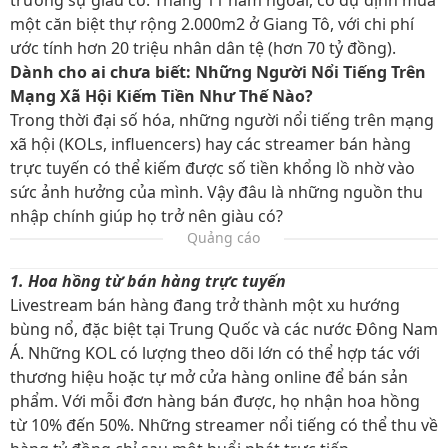
trương sự giàu có. Tháng 11 năm ngoái, cô dự định mua
một căn biệt thự rộng 2.000m2 ở Giang Tô, với chi phí
ước tính hơn 20 triệu nhân dân tệ (hơn 70 tỷ đồng).
Dành cho ai chưa biết: Những Người Nổi Tiếng Trên
Mạng Xã Hội Kiếm Tiền Như Thế Nào?
Trong thời đại số hóa, những người nổi tiếng trên mạng
xã hội (KOLs, influencers) hay các streamer bán hàng
trực tuyến có thể kiếm được số tiền khổng lồ nhờ vào
sức ảnh hưởng của mình. Vậy đâu là những nguồn thu
nhập chính giúp họ trở nên giàu có?
Quảng cáo
1. Hoa hồng từ bán hàng trực tuyến
Livestream bán hàng đang trở thành một xu hướng
bùng nổ, đặc biệt tại Trung Quốc và các nước Đông Nam
Á. Những KOL có lượng theo dõi lớn có thể hợp tác với
thương hiệu hoặc tự mở cửa hàng online để bán sản
phẩm. Với mỗi đơn hàng bán được, họ nhận hoa hồng
từ 10% đến 50%. Những streamer nổi tiếng có thể thu về