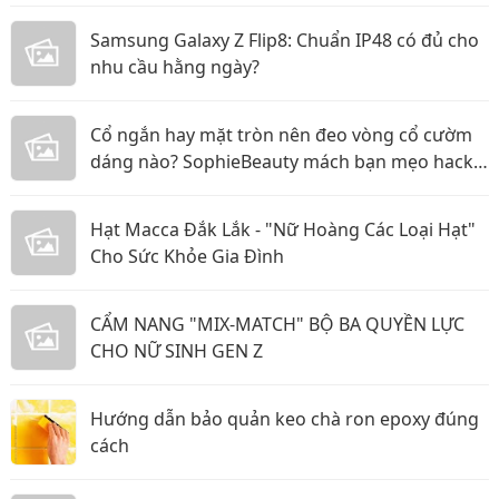
Samsung Galaxy Z Flip8: Chuẩn IP48 có đủ cho
nhu cầu hằng ngày?
Cổ ngắn hay mặt tròn nên đeo vòng cổ cườm
dáng nào? SophieBeauty mách bạn mẹo hack
dáng siêu đỉnh
Hạt Macca Đắk Lắk - "Nữ Hoàng Các Loại Hạt"
Cho Sức Khỏe Gia Đình
CẨM NANG "MIX-MATCH" BỘ BA QUYỀN LỰC
CHO NỮ SINH GEN Z
Hướng dẫn bảo quản keo chà ron epoxy đúng
cách