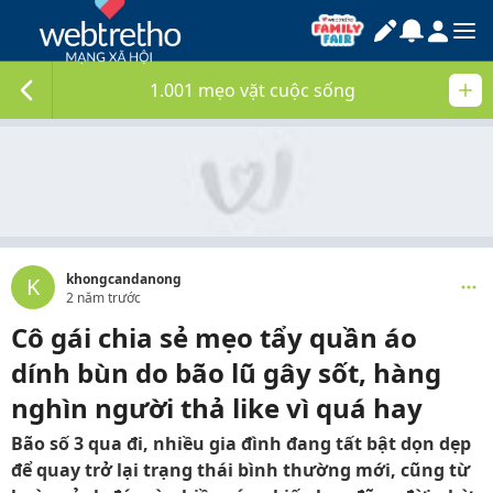
1.001 mẹo vặt cuộc sống
khongcandanong
K
2 năm trước
Cô gái chia sẻ mẹo tẩy quần áo
dính bùn do bão lũ gây sốt, hàng
nghìn người thả like vì quá hay
Bão số 3 qua đi, nhiều gia đình đang tất bật dọn dẹp
để quay trở lại trạng thái bình thường mới, cũng từ