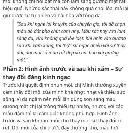
môi không chỉ nổi bật mà còn làm sáng gương mặt rất
hiệu quả. Những sắc thái này không quá chói lóa, mà lại
giữ được sự tự nhiên và hài hòa với tông da.
“Sau khi nghe lời khuyên của chuyên gia, tôi đã chọn
màu đỏ đất pha chút cam nhẹ. Màu sắc này vừa làm
sáng da, vừa không quá lòe loẹt. Khi nhìn vào gương
sau khi xăm xong, tôi thực sự ngạc nhiên với sự thay
đổi, đôi môi có màu rất đẹp và hài hòa với gương
mặt.”
Phần 2: Hình ảnh trước và sau khi xăm – Sự
thay đổi đáng kinh ngạc
Trước khi quyết định phun môi, chị Minh thường xuyên
cảm thấy đôi môi của mình khá nhợt nhạt và thiếu sức
sống. Vì da ngăm nên mỗi lần dùng son sáng màu,
gương mặt chị lại trông thiếu tự nhiên, nhưng với các
màu đậm thì lại cảm giác không phù hợp. Hình ảnh
trước và sau khi xăm môi cho thấy một sự thay đổi rõ
rệt. Đôi môi của chị trước đây thường khô, màu hơi