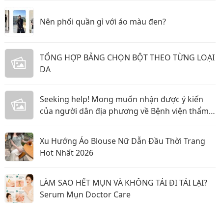
Nên phối quần gì với áo màu đen?
TỔNG HỢP BẢNG CHỌN BỘT THEO TỪNG LOẠI
DA
Seeking help! Mong muốn nhận được ý kiến
của người dân địa phương về Bệnh viện thẩm
mỹ Gangwhoo và bác sĩ Lê Ngọc Tuấn Anh
Xu Hướng Áo Blouse Nữ Dẫn Đầu Thời Trang
Hot Nhất 2026
LÀM SAO HẾT MỤN VÀ KHÔNG TÁI ĐI TÁI LẠI?
Serum Mụn Doctor Care