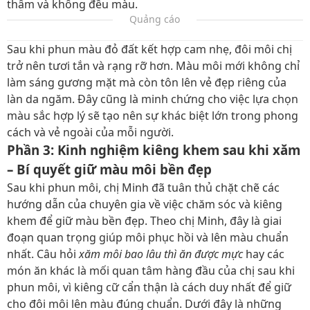
thâm và không đều màu.
Quảng cáo
Sau khi phun màu đỏ đất kết hợp cam nhẹ, đôi môi chị
trở nên tươi tắn và rạng rỡ hơn. Màu môi mới không chỉ
làm sáng gương mặt mà còn tôn lên vẻ đẹp riêng của
làn da ngăm. Đây cũng là minh chứng cho việc lựa chọn
màu sắc hợp lý sẽ tạo nên sự khác biệt lớn trong phong
cách và vẻ ngoài của mỗi người.
Phần 3: Kinh nghiệm kiêng khem sau khi xăm
– Bí quyết giữ màu môi bền đẹp
Sau khi phun môi, chị Minh đã tuân thủ chặt chẽ các
hướng dẫn của chuyên gia về việc chăm sóc và kiêng
khem để giữ màu bền đẹp. Theo chị Minh, đây là giai
đoạn quan trọng giúp môi phục hồi và lên màu chuẩn
nhất. Câu hỏi
xăm môi bao lâu thì ăn được mực
hay các
món ăn khác là mối quan tâm hàng đầu của chị sau khi
phun môi, vì kiêng cữ cẩn thận là cách duy nhất để giữ
cho đôi môi lên màu đúng chuẩn. Dưới đây là những