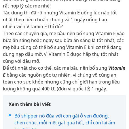
rất hợp lý các mẹ nhé!
Tác dụng thì đã rõ nhưng
Vitamin E uống lúc nào tốt
nhất theo tiêu chuẩn chung và 1 ngày uống bao
nhiêu viên Vitamin E thỉ đủ?
Theo các chuyên gia, mẹ bầu nên bổ sung Vitamin E vào
bữa ăn sáng hoặc ngay sau bữa ăn sáng là tốt nhất, các
mẹ bầu cũng có thể bổ sung Vitamin E khi cơ thể đang
dung nạp dầu mỡ, vì Vitamin E được hấp thụ tốt nhất
cùng với dầu mỡ.
Để tốt nhất cho cơ thể, các mẹ bầu nên bổ sung
Vitamin
E
bằng các nguồn gốc tự nhiên, vì chúng vô cùng an
toàn cho sức khỏe nhưng cũng chỉ giới hạn trong liều
lượng không quá 400 UI (đơn vị quốc tế) 1 ngày.
Xem thêm bài viết
Bố shipper nô đùa với con gái ở ven đường,
chen chúc, mỏi mệt gạt qua hết, chỉ còn lại ấm