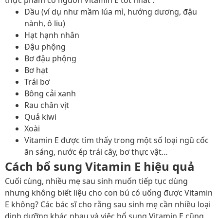
Dầu (ví dụ như mầm lúa mì, hướng dương, đậu
nành, ô liu)
Hạt hạnh nhân
Đậu phộng
Bơ đậu phộng
Bơ hạt
Trái bơ
Bông cải xanh
Rau chân vịt
Quả kiwi
Xoài
Vitamin E được tìm thấy trong một số loại ngũ cốc
ăn sáng, nước ép trái cây, bơ thực vật…
Cách bổ sung Vitamin E hiệu quả
Cuối cùng, nhiều mẹ sau sinh muốn tiếp tục dùng
nhưng không biết liệu
cho con bú có uống được Vitamin
E không? Các bác sĩ cho rằng sau sinh mẹ cần nhiều loại
dinh dưỡng khác nhau và việc bổ sung Vitamin E cũng