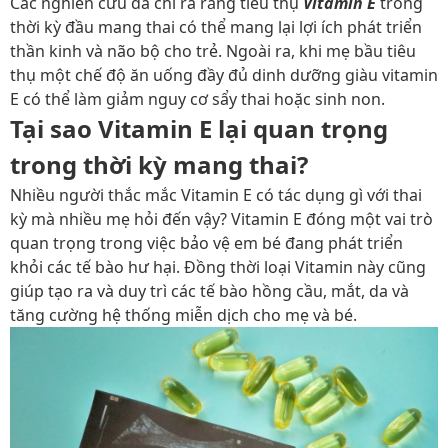
Các nghiên cứu đã chỉ ra rằng tiêu thụ
Vitamin E
trong
thời kỳ đầu mang thai có thể mang lại lợi ích phát triển
thần kinh và não bộ cho trẻ. Ngoài ra, khi mẹ bầu tiêu
thụ một chế độ ăn uống đầy đủ dinh dưỡng giàu vitamin
E có thể làm giảm nguy cơ sẩy thai hoặc sinh non.
Tại sao Vitamin E lại quan trọng
trong thời kỳ mang thai?
Nhiều người thắc mắc
Vitamin E có tác dụng gì với thai
kỳ mà nhiều mẹ hỏi đến vậy?
Vitamin E đóng một vai trò
quan trọng trong việc bảo vệ em bé đang phát triển
khỏi các tế bào hư hại. Đồng thời loại Vitamin này cũng
giúp tạo ra và duy trì các tế bào hồng cầu, mắt, da và
tăng cường hệ thống miễn dịch cho mẹ và bé.