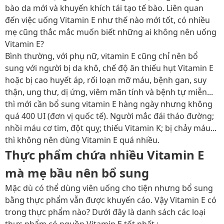
bào da mới và khuyến khích tái tạo tế bào. Liên quan
đến việc uống Vitamin E như thế nào mới tốt, có nhiều
mẹ cũng thắc mắc muốn biết
những ai không nên uống
Vitamin E?
Bình thường, với phụ nữ, vitamin E cũng chỉ nên bổ
sung với người bị da khô, chế độ ăn thiếu hụt Vitamin E
hoặc bị cao huyết áp, rối loạn mỡ máu, bệnh gan, suy
thận, ung thư, dị ứng, viêm mãn tính và bệnh tự miễn...
thì mới cần bổ sung vitamin E hàng ngày nhưng không
quá 400 UI (đơn vị quốc tế). Người mắc đái tháo đường;
nhồi máu cơ tim, đột quỵ; thiếu Vitamin K; bị chảy máu...
thì không nên dùng Vitamin E quá nhiều.
Thực phẩm chứa nhiều Vitamin E
mà mẹ bầu nên bổ sung
Mặc dù có thể dùng viên uống cho tiện nhưng bổ sung
bằng thực phẩm vẫn được khuyến cáo. Vậy
Vitamin E có
trong thực phẩm nào?
Dưới đây là danh sách các loại
thực phẩm có nguồn Vitamin E tốt nhất :