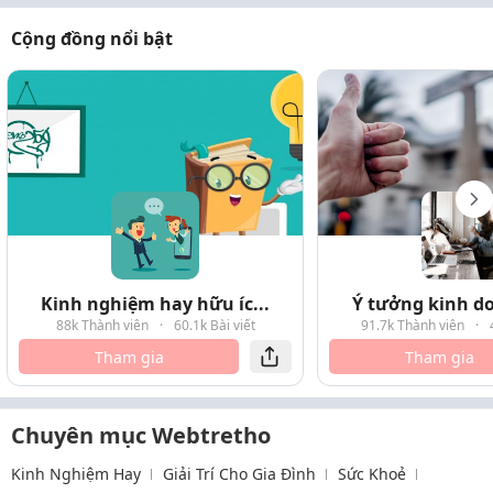
Cộng đồng nổi bật
Kinh nghiệm hay hữu íc...
Ý tưởng kinh do
88k Thành viên
·
60.1k Bài viết
91.7k Thành viên
·
Tham gia
Tham gia
Chuyên mục Webtretho
Kinh Nghiệm Hay
Giải Trí Cho Gia Đình
Sức Khoẻ