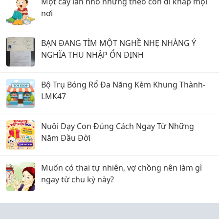
Một cây lăn nhỏ nhưng theo con đi khắp mọi
nơi
BẠN ĐANG TÌM MỘT NGHỀ NHẸ NHÀNG Ý
NGHĨA THU NHẬP ỔN ĐỊNH
Bộ Trụ Bóng Rổ Đa Năng Kèm Khung Thành-
LMK47
Nuôi Dạy Con Đúng Cách Ngay Từ Những
Năm Đầu Đời
Muốn có thai tự nhiên, vợ chồng nên làm gì
ngay từ chu kỳ này?