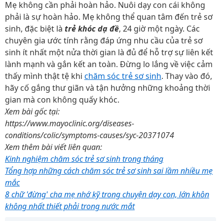
Mẹ không cần phải hoàn hảo. Nuôi dạy con cái không
phải là sự hoàn hảo. Mẹ không thể quan tâm đến trẻ sơ
sinh, đặc biệt là
trẻ khóc dạ đề
, 24 giờ một ngày. Các
chuyên gia ước tính rằng đáp ứng nhu cầu của trẻ sơ
sinh ít nhất một nửa thời gian là đủ để hỗ trợ sự liên kết
lành mạnh và gắn kết an toàn. Đừng lo lắng về việc cảm
thấy mình thật tệ khi
chăm sóc trẻ sơ sinh
. Thay vào đó,
hãy cố gắng thư giãn và tận hưởng những khoảng thời
gian mà con không quấy khóc.
Xem bài gốc tại:
https://www.mayoclinic.org/diseases-
conditions/colic/symptoms-causes/syc-20371074
Xem thêm bài viết liên quan:
Kinh nghiệm chăm sóc trẻ sơ sinh trong tháng
Tổng hợp những cách chăm sóc trẻ sơ sinh sai lầm nhiều mẹ
mắc
8 chữ 'đừng' cha mẹ nhớ kỹ trong chuyện dạy con, lớn khôn
không nhất thiết phải trong nước mắt