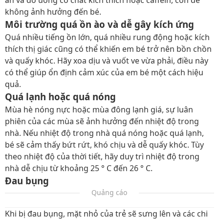
ăn và đồ uống có chất kích thích hoặc caffein, cồn để
không ảnh hưởng đến bé.
Môi trường quá ồn ào và dễ gây kích ứng
Quá nhiều tiếng ồn lớn, quá nhiều rung động hoặc kích
thích thị giác cũng có thể khiến em bé trở nên bồn chồn
và quấy khóc. Hãy xoa dịu và vuốt ve vừa phải, điều này
có thể giúp ổn định cảm xúc của em bé một cách hiệu
quả.
Quá lạnh hoặc quá nóng
Mùa hè nóng nực hoặc mùa đông lạnh giá, sự luân
phiên của các mùa sẽ ảnh hưởng đến nhiệt độ trong
nhà. Nếu nhiệt độ trong nhà quá nóng hoặc quá lạnh,
bé sẽ cảm thấy bứt rứt, khó chịu và dễ quấy khóc. Tùy
theo nhiệt độ của thời tiết, hãy duy trì nhiệt độ trong
nhà dễ chịu từ khoảng 25 ° C đến 26 ° C.
Đau bụng
Quảng cáo
Khi bị đau bụng, mặt nhỏ của trẻ sẽ sưng lên và các chi