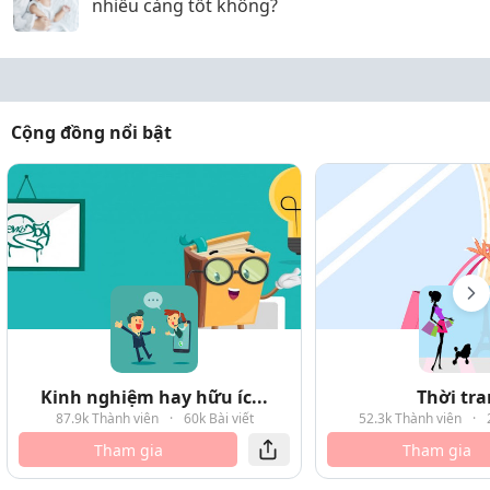
nhiều càng tốt không?
Cộng đồng nổi bật
Kinh nghiệm hay hữu íc...
Thời tr
87.9k Thành viên
·
60k Bài viết
52.3k Thành viên
·
Tham gia
Tham gia