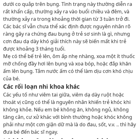
dưới co quắp trên bụng. Tình trạng này thường diễn ra
rất khẩn cấp, thường xảy ra vào buổi chiều và đêm, và
thường xảy ra trong khoảng thời gian từ 3 tuần trở đi.
Các bác sĩ vẫn chưa thể xác định được nguyên nhân rõ
ràng gây ra chứng đau bụng ở trẻ sơ sinh là gì, nhưng
cơn đau dạ dày khó giải thích này sẽ biến mất khi trẻ
được khoảng 3 tháng tuổi.
Mẹ có thể bế trẻ lên, ôm ấp nhẹ nhàng, xoa một ít thuốc
mỡ chống đầy hơi lên bụng và xoa bóp, hoặc đắp khăn
ấm lên bụng. Tắm nước ấm có thể làm dịu cơn khó chịu
của bé.
Các rối loạn nhi khoa khác
Các yếu tố như viêm tai giữa, viêm dạ dày ruột hoặc
thoát vị cũng có thể là nguyên nhân khiến trẻ khóc khi
không khỏe. Nếu em bé không ăn, không ngủ, không
tăng cân, cư xử khác với bình thường hoặc khóc không
phải như một cơn giận dữ mà là do đau, sốt, v.v. .. thì hãy
đưa bé đến bác sĩ ngay.