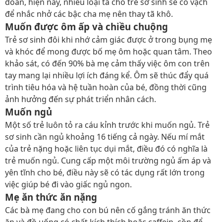
đoán, hiện nay, nhiều loại tã cho trẻ sơ sinh sẽ có vạch
để nhắc nhở các bậc cha mẹ nên thay tã khô.
Muốn được ôm ấp và chiều chuộng
Trẻ sơ sinh đôi khi nhớ cảm giác được ở trong bụng mẹ
và khóc để mong được bố mẹ ôm hoặc quan tâm. Theo
khảo sát, có đến 90% bà mẹ cảm thấy việc ôm con trên
tay mang lại nhiều lợi ích đáng kể. Ôm sẽ thúc đẩy quá
trình tiêu hóa và hệ tuần hoàn của bé, đồng thời cũng
ảnh hưởng đến sự phát triển nhân cách.
Muốn ngủ
Một số trẻ luôn tỏ ra cáu kỉnh trước khi muốn ngủ. Trẻ
sơ sinh cần ngủ khoảng 16 tiếng cả ngày. Nếu mí mắt
của trẻ nặng hoặc liên tục dụi mắt, điều đó có nghĩa là
trẻ muốn ngủ. Cung cấp một môi trường ngủ ấm áp và
yên tĩnh cho bé, điều này sẽ có tác dụng rất lớn trong
việc giúp bé đi vào giấc ngủ ngon.
Mẹ ăn thức ăn nặng
Các bà mẹ đang cho con bú nên cố gắng tránh ăn thức