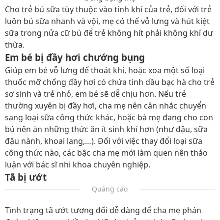
Cho trẻ bú sữa tùy thuộc vào tính khí của trẻ, đối với trẻ
luôn bú sữa nhanh và vội, mẹ có thể vỗ lưng và hút kiệt
sữa trong nửa cữ bú để trẻ không hít phải không khí dư
thừa.
Em bé bị đầy hơi chướng bụng
Giúp em bé vỗ lưng để thoát khí, hoặc xoa một số loại
thuốc mỡ chống đầy hơi có chứa tinh dầu bạc hà cho trẻ
sơ sinh và trẻ nhỏ, em bé sẽ dễ chịu hơn. Nếu trẻ
thường xuyên bị đầy hơi, cha mẹ nên cân nhắc chuyển
sang loại sữa công thức khác, hoặc bà mẹ đang cho con
bú nên ăn những thức ăn ít sinh khí hơn (như đậu, sữa
đậu nành, khoai lang,…). Đối với việc thay đổi loại sữa
công thức nào, các bậc cha mẹ mới làm quen nên thảo
luận với bác sĩ nhi khoa chuyên nghiệp.
Tã bị ướt
Quảng cáo
Tình trạng tã ướt tương đối dễ dàng để cha mẹ phán