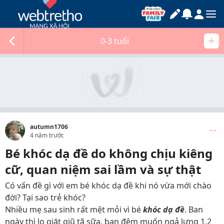
0-3 tuổi
autumn1706
4 năm trước
Bé khóc dạ đề do không chịu kiêng
cữ, quan niệm sai lầm và sự thật
Có vấn đề gì với em bé khóc dạ đề khi nó vừa mới chào
đời? Tại sao trẻ khóc?
Nhiều mẹ sau sinh rất mệt mỏi vì bé
khóc dạ đề
. Ban
ngày thì lo giặt giũ tã sữa, ban đêm muốn ngả lưng 1,2