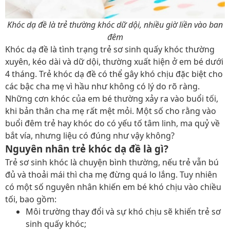
Khóc dạ đề là trẻ thường khóc dữ dội, nhiều giờ liền vào ban
đêm
Khóc dạ đề là tình trạng trẻ sơ sinh quấy khóc thường
xuyên, kéo dài và dữ dội, thường xuất hiện ở em bé dưới
4 tháng. Trẻ khóc dạ đề có thể gây khó chịu đặc biệt cho
các bậc cha mẹ vì hầu như không có lý do rõ ràng.
Những cơn khóc của em bé thường xảy ra vào buổi tối,
khi bản thân cha mẹ rất mệt mỏi. Một số cho rằng vào
buổi đêm trẻ hay khóc do có yếu tố tâm linh, ma quỷ về
bắt vía, nhưng liệu có đúng như vậy không?
Nguyên nhân trẻ khóc dạ đề là gì?
Trẻ sơ sinh khóc là chuyện bình thường, nếu trẻ vẫn bú
đủ và thoải mái thì cha mẹ đừng quá lo lắng. Tuy nhiên
có một số nguyên nhân khiến em bé khó chịu vào chiều
tối, bao gồm:
Môi trường thay đổi và sự khó chịu sẽ khiến trẻ sơ
sinh quấy khóc;