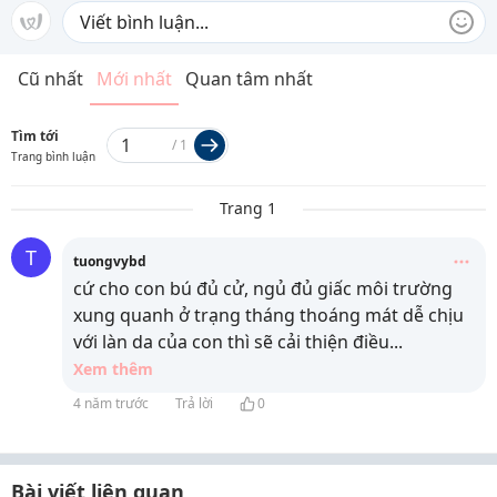
Cũ nhất
Mới nhất
Quan tâm nhất
Tìm tới
/
1
Trang bình luận
Trang 1
T
tuongvybd
cứ cho con bú đủ cử, ngủ đủ giấc môi trường
xung quanh ở trạng tháng thoáng mát dễ chịu
với làn da của con thì sẽ cải thiện điều
...
Xem thêm
4 năm trước
Trả lời
0
Bài viết liên quan