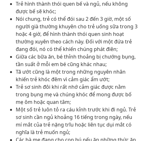
Trẻ hình thành thói quen bế và ngủ, nếu không
được bế sẽ khóc;
Nói chung, trẻ có thể đói sau 2 đến 3 giờ, một số
người già thường khuyên cho trẻ uống sữa trong 3
hoặc 4 giờ, để hình thành thói quen sinh hoạt
thường xuyên theo cách này. Đối với một đứa trẻ
đang đói, nó có thể khiến chúng phát điên;
Giữa các bữa ăn, bé thỉnh thoảng bị chướng bụng,
tần suất ở mỗi em bé cũng khác nhau;
Tã ướt cũng là một trong những nguyên nhân
khiến trẻ khóc đêm vì cảm giác ẩm ướt;
Trẻ sơ sinh đôi khi rất nhớ cảm giác được nằm
trong bụng mẹ và chúng khóc để mong được bố
mẹ ôm hoặc quan tâm;
Một số trẻ luôn tỏ ra cáu kỉnh trước khi đi ngủ. Trẻ
sơ sinh cần ngủ khoảng 16 tiếng trong ngày, nếu
mí mắt của trẻ nặng trĩu hoặc liên tục dụi mắt có
nghĩa là trẻ muốn ngủ;
Các bà mẹ đang cho con bú nếu ăn những thức ăn