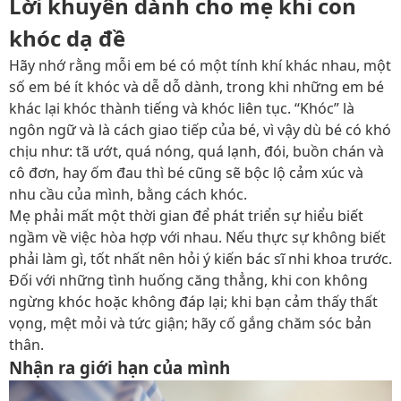
Lời khuyên dành cho mẹ khi con
khóc dạ đề
Hãy nhớ rằng mỗi em bé có một tính khí khác nhau, một
số em bé ít khóc và dễ dỗ dành, trong khi những em bé
khác lại khóc thành tiếng và khóc liên tục. “Khóc” là
ngôn ngữ và là cách giao tiếp của bé, vì vậy dù bé có khó
chịu như: tã ướt, quá nóng, quá lạnh, đói, buồn chán và
cô đơn, hay ốm đau thì bé cũng sẽ bộc lộ cảm xúc và
nhu cầu của mình, bằng cách khóc.
Mẹ phải mất một thời gian để phát triển sự hiểu biết
ngầm về việc hòa hợp với nhau. Nếu thực sự không biết
phải làm gì, tốt nhất nên hỏi ý kiến ​​bác sĩ nhi khoa trước.
Đối với những tình huống căng thẳng, khi con không
ngừng khóc hoặc không đáp lại; khi bạn cảm thấy thất
vọng, mệt mỏi và tức giận; hãy cố gắng chăm sóc bản
thân.
Nhận ra giới hạn của mình