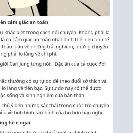
 lên cảm giác an toàn
 khác biệt trong cách nói chuyện. Không phải là
 có cảm giác an toàn nhất định thể hiện tinh tế
ọ thảo luận về những trải nghiệm, những chuyến
g phải lo lắng về chi phí.
giới Carl Jung từng nói: "Đặc ân của cả cuộc đời
ắc thường có sự tự do để theo đuổi sở thích và
o lắng về tiền bạc. Sự tự do này có thể được
uộc sống và kinh nghiệm của bản thân.
ãy chú ý đến những sắc thái trong cuộc trò chuyện
iều về tình hình tài chính của họ hơn bạn nghĩ.
ông hề e ngại
t số người thực sự thoải mái là chính mình