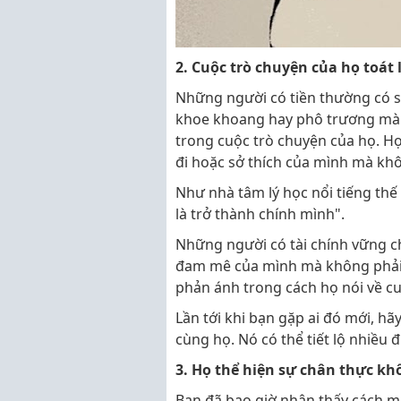
2. Cuộc trò chuyện của họ toát
Những người có tiền thường có sự
khoe khoang hay phô trương mà là
trong cuộc trò chuyện của họ. H
đi hoặc sở thích của mình mà khôn
Như nhà tâm lý học nổi tiếng thế 
là trở thành chính mình".
Những người có tài chính vững ch
đam mê của mình mà không phải l
phản ánh trong cách họ nói về c
Lần tới khi bạn gặp ai đó mới, h
cùng họ. Nó có thể tiết lộ nhiều đ
3. Họ thể hiện sự chân thực kh
Bạn đã bao giờ nhận thấy cách mộ