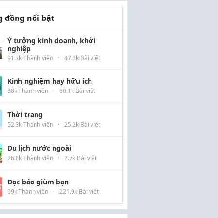
 đồng nổi bật
Ý tưởng kinh doanh, khởi
nghiệp
91.7k Thành viên
·
47.3k Bài viết
Kinh nghiệm hay hữu ích
88k Thành viên
·
60.1k Bài viết
Thời trang
52.3k Thành viên
·
25.2k Bài viết
Du lịch nước ngoài
26.8k Thành viên
·
7.7k Bài viết
Đọc báo giùm bạn
99k Thành viên
·
221.9k Bài viết