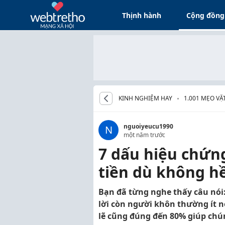
Thịnh hành
Cộng đồng
KINH NGHIỆM HAY
1.001 MẸO V
nguoiyeucu1990
N
một năm trước
7 dấu hiệu chứn
tiền dù không hề
Bạn đã từng nghe thấy câu nói:
lời còn người khôn thường ít 
lẽ cũng đúng đến 80% giúp chún