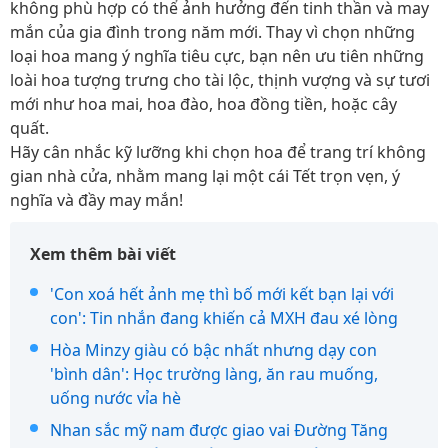
không phù hợp có thể ảnh hưởng đến tinh thần và may
mắn của gia đình trong năm mới. Thay vì chọn những
loại hoa mang ý nghĩa tiêu cực, bạn nên ưu tiên những
loài hoa tượng trưng cho tài lộc, thịnh vượng và sự tươi
mới như hoa mai, hoa đào, hoa đồng tiền, hoặc cây
quất.
Hãy cân nhắc kỹ lưỡng khi chọn hoa để trang trí không
gian nhà cửa, nhằm mang lại một cái Tết trọn vẹn, ý
nghĩa và đầy may mắn!
Xem thêm bài viết
'Con xoá hết ảnh mẹ thì bố mới kết bạn lại với
con': Tin nhắn đang khiến cả MXH đau xé lòng
Hòa Minzy giàu có bậc nhất nhưng dạy con
'bình dân': Học trường làng, ăn rau muống,
uống nước vỉa hè
Nhan sắc mỹ nam được giao vai Đường Tăng