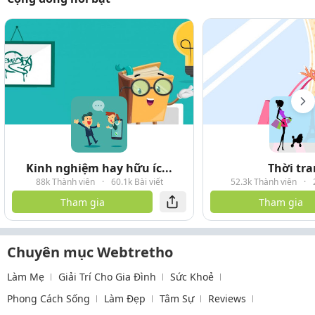
Kinh nghiệm hay hữu íc...
Thời tr
88k Thành viên
·
60.1k Bài viết
52.3k Thành viên
·
Tham gia
Tham gia
Chuyên mục Webtretho
Làm Mẹ
Giải Trí Cho Gia Đình
Sức Khoẻ
Phong Cách Sống
Làm Đẹp
Tâm Sự
Reviews