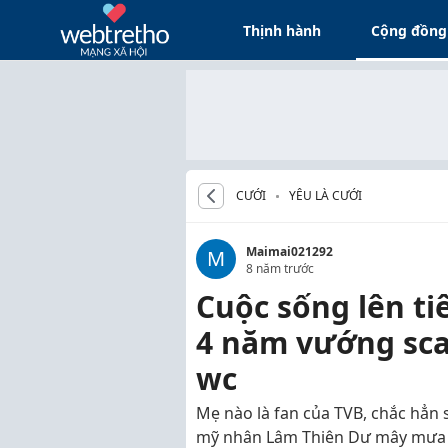
Thịnh hành
Cộng đồng
CƯỚI
YÊU LÀ CƯỚI
Maimai021292
M
8 năm trước
Cuộc sống lên t
4 năm vướng sca
wc
Mẹ nào là fan của TVB, chắc hẳn
mỹ nhân Lâm Thiên Dư mây mưa c