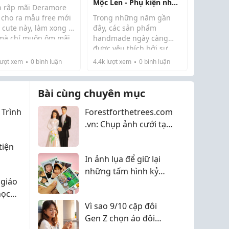
Mộc Len - Phụ kiện nhỏ
biệt, các ...
h rập mãi Deramore
nhưng đầy cá tính
 cho ra mẫu free mới
Trong những năm gần
 cute này, làm xong 1
đây, các sản phẩm
 mà chỉ muốn ôm mãi
handmade ngày càng
siêu to khổng lồ, dài
. Lô nhà mình cứ đòi
được yêu thích bởi sự
..
g nặc mang gối đi
độc đáo, tinh tế và mang
ượt xem
0
bình luận
4.4k
lượt xem
0
bình luận
 vì yêu quá không
dấu ấn cá nhân riêng.
u được
Trong đó, móc khóa len
handmade là một trong
Bài cùng chuyên mục
những phụ kiện nhỏ xinh
được ...
 Trình
Forestforthetrees.com
.vn: Chụp ảnh cưới tại
Đà Nẵng
tiện
In ảnh lụa để giữ lại
những tấm hình kỷ
 giáo
niệm theo năm tháng
học
Vì sao 9/10 cặp đôi
g
Gen Z chọn áo đôi