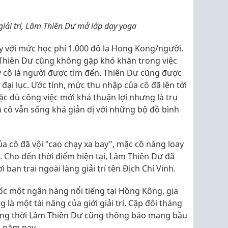
 giải trí, Lâm Thiên Dư mở lớp dạy yoga
y với mức học phí 1.000 đô la Hong Kong/người.
Thiên Dư cũng không gặp khó khăn trong việc
ày cô là người được tìm đến. Thiên Dư cũng được
 đại lục. Ước tính, mức thu nhập của cô đã lên tới
c dù công việc mới khá thuận lợi nhưng là trụ
ên cô vẫn sống khá giản dị với những bộ đồ bình
ủa cô đã vội "cao chạy xa bay", mặc cô nàng loay
 Cho đến thời điểm hiện tại, Lâm Thiên Dư đã
bạn trai ngoài làng giải trí tên Địch Chí Vinh.
ốc một ngân hàng nổi tiếng tại Hồng Kông, gia
 là một tài năng của giới giải trí. Cặp đôi tháng
đồng thời Lâm Thiên Dư cũng thông báo mang bầu
g năm nay.