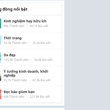
 đồng nổi bật
Kinh nghiệm hay hữu ích
88k Thành viên
·
60.1k Bài viết
Thời trang
52.3k Thành viên
·
25.2k Bài viết
Da đẹp
105.8k Thành viên
·
50.4k Bài viết
Ý tưởng kinh doanh, khởi
nghiệp
91.7k Thành viên
·
47.3k Bài viết
Đọc báo giùm bạn
99k Thành viên
·
221.9k Bài viết