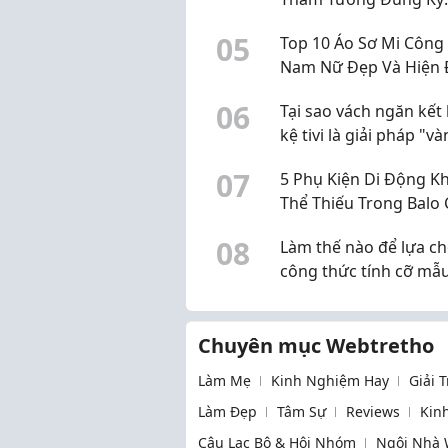
Thuật Bền Đẹp
0
5
Top 10 Áo Sơ Mi Công
Nam Nữ Đẹp Và Hiện 
Nhất 2026
0
6
Tại sao vách ngăn kết
kệ tivi là giải pháp "v
cho nhà hiện đại?
0
7
5 Phụ Kiện Di Động K
Thể Thiếu Trong Balo
Người Thích Dịch Chu
0
8
Làm thế nào để lựa c
công thức tính cỡ mẫ
hợp?
Chuyên mục Webtretho
Làm Mẹ
Kinh Nghiệm Hay
Giải 
Làm Đẹp
Tâm Sự
Reviews
Kin
Câu Lạc Bộ & Hội Nhóm
Ngôi Nhà 