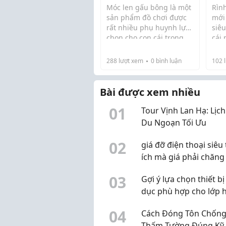
thuậ...
Đặc 
Móc len gấu bông là một
Rìn
sản phẩm đồ chơi được
mới
rất nhiều phụ huynh lựa
siêu
chọn cho con cái trong
cái
Gối 
thời gian gần đây. Với
thôi
hơn.
thiết kế đáng yêu và màu
nằn
288
lượt xem
0
bình luận
102
l
sắc sinh động, móc len
học
gấu bông không chỉ là
chị
một món đồ chơ...
Bài được xem nhiều
0
1
Tour Vịnh Lan Hạ: Lịch
Du Ngoạn Tối Ưu
0
2
giá đỡ điện thoại siêu 
ích mà giá phải chăng
0
3
Gợi ý lựa chọn thiết bị
dục phù hợp cho lớp 
hiện đại
0
4
Cách Đóng Tôn Chốn
Thấm Tường Đúng Kỹ