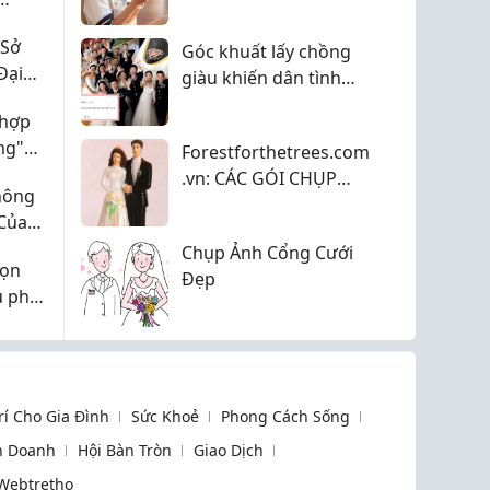
thiết kế thay vì áo in
sẵn?
 Sở
Góc khuất lấy chồng
Đại
giàu khiến dân tình
sững sờ, từng phải
 hợp
lùng khắp châu Âu chỉ
àng"
Forestforthetrees.com
để mua cho em chồng
.vn: CÁC GÓI CHỤP
1 đôi giày
hông
ẢNH CƯỚI TẠI PHÚ
 Của
QUỐC
yển
Chụp Ảnh Cổng Cưới
họn
Đẹp
u phù
Trí Cho Gia Đình
Sức Khoẻ
Phong Cách Sống
h Doanh
Hội Bàn Tròn
Giao Dịch
Webtretho