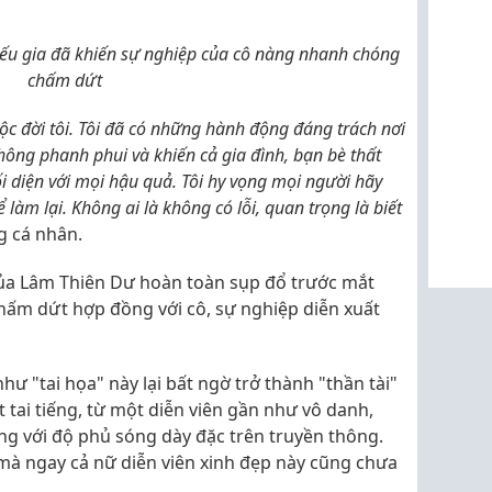
ếu gia đã khiến sự nghiệp của cô nàng nhanh chóng
chấm dứt
ộc đời tôi. Tôi đã có những hành động đáng trách nơi
hông phanh phui và khiến cả gia đình, bạn bè thất
ối diện với mọi hậu quả. Tôi hy vọng mọi người hãy
 làm lại. Không ai là không có lỗi, quan trọng là biết
og cá nhân.
của Lâm Thiên Dư hoàn toàn sụp đổ trước mắt
hấm dứt hợp đồng với cô, sự nghiệp diễn xuất
ư "tai họa" này lại bất ngờ trở thành "thần tài"
 tai tiếng, từ một diễn viên gần như vô danh,
ng với độ phủ sóng dày đặc trên truyền thông.
mà ngay cả nữ diễn viên xinh đẹp này cũng chưa