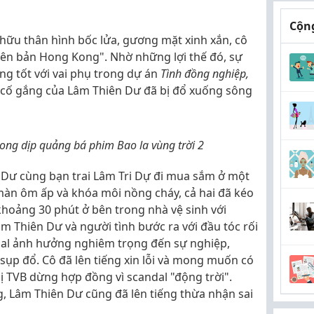
Cộng
hữu thân hình bốc lửa, gương mặt xinh xắn, cô
ên bản Hong Kong". Nhờ những lợi thế đó, sự
ng tốt với vai phụ trong dự án
Tình đồng nghiệp,
cố gắng của Lâm Thiên Dư đã bị đổ xuống sông
ong dịp quảng bá phim Bao la vùng trời 2
Dư cùng bạn trai Lâm Tri Dự đi mua sắm ở một
àn ôm ấp và khóa môi nồng cháy, cả hai đã kéo
 khoảng 30 phút ở bên trong nhà vệ sinh với
 Thiên Dư và người tình bước ra với đầu tóc rối
dal ảnh hưởng nghiêm trọng đến sự nghiệp,
sụp đổ. Cô đã lên tiếng xin lỗi và mong muốn có
 bị TVB dừng hợp đồng vì scandal "động trời".
g, Lâm Thiên Dư cũng đã lên tiếng thừa nhận sai