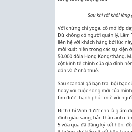
Sau khi rời khỏi làng
Với chứng chỉ yoga, cô mở lớp dạ
Dù không có người quản lý, Lâm 
liên hệ với khách hàng bởi lúc n
mời xuất hiện trong các sự kiện ở
50.000 đôla Hong Kong/tháng. Mặ
cột kinh tế chính của gia đình n
dân và ở nhà thuê.
Sau scandal gã bạn trai bội bạc c
hoay với cuộc sống mới của mình.
tìm được hạnh phúc mới với người 
Địch Chí Vinh được cho là giám đ
đình giàu sang, bản thân anh cũng
5 vừa qua đã đăng ký kết hôn, 
3 tháng, dự kiến sẽ kết hôn tron