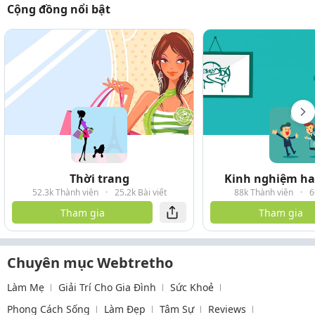
Cộng đồng nổi bật
Thời trang
Kinh nghiệm hay
52.3k Thành viên
·
25.2k Bài viết
88k Thành viên
·
6
Tham gia
Tham gia
Chuyên mục Webtretho
Làm Mẹ
Giải Trí Cho Gia Đình
Sức Khoẻ
Phong Cách Sống
Làm Đẹp
Tâm Sự
Reviews