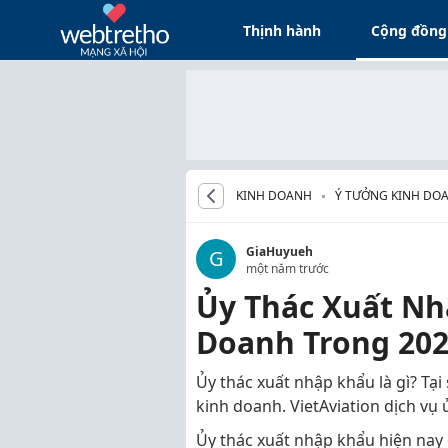
Thịnh hành
Cộng đồng
KINH DOANH
Ý TƯỞNG KINH DOA
GiaHuyueh
G
một năm trước
Ủy Thác Xuất Nh
Doanh Trong 20
Ủy thác xuất nhập khẩu
là gì? Tạ
kinh doanh. VietAviation dịch vụ ủ
Ủy thác xuất nhập khẩu
hiện nay 