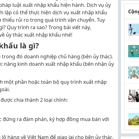
pháp luật xuất nhập khẩu hiện hành. Dịch vụ ủy
Cộng
 lập có thể thực hiện dịch vụ xuất nhập khẩu
m thiểu rủi ro trong quá trình vận chuyển. Tuy
ì? Quy trình ra sao? Trong bài viết này,
 về
ủy thác xuất nhập khẩu
nhé!
khẩu là gì?
ụ trong đó doanh nghiệp chủ hàng (bên ủy thác).
ức năng kinh doanh xuất nhập khẩu (bên nhận ủy
h một phần hoặc toàn bộ quy trình xuất nhập
goài.
được chia thành 2 loại chính:
ác đứng ra đàm phán, ký hợp đồng mua bán với
lô hàng về Việt Nam để giao lại cho bên ủy thác.