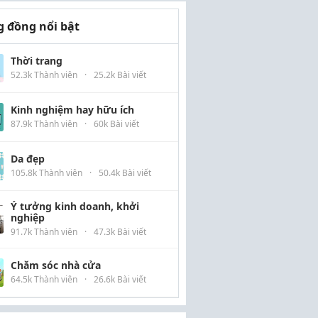
 đồng nổi bật
Thời trang
52.3k Thành viên
·
25.2k Bài viết
Kinh nghiệm hay hữu ích
87.9k Thành viên
·
60k Bài viết
Da đẹp
105.8k Thành viên
·
50.4k Bài viết
Ý tưởng kinh doanh, khởi
nghiệp
91.7k Thành viên
·
47.3k Bài viết
Chăm sóc nhà cửa
64.5k Thành viên
·
26.6k Bài viết