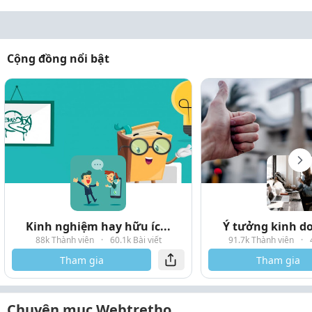
Cộng đồng nổi bật
Kinh nghiệm hay hữu íc...
Ý tưởng kinh do
88k Thành viên
·
60.1k Bài viết
91.7k Thành viên
·
Tham gia
Tham gia
Chuyên mục Webtretho