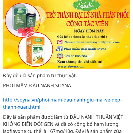
Đây đều là sản phẩm từ thực vật.
PHÔI MẦM ĐẬU NÀNH SOYNA
:
http://soyna.vn/phoi-mam-dau-nanh-giu-mai-ve-dep-
thanh-xuan.html
Đây là sản phẩm được làm từ ĐẬU NÀNH THUẦN VIỆT
KHÔNG BIẾN ĐỔI GEN và đã có công bố hàm lượng
isoflavone cụ thể là 167mg/10g. Đây là sản phẩm của