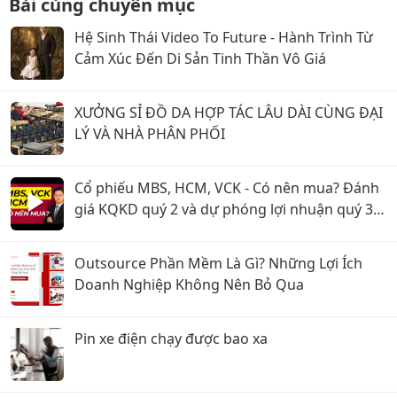
Bài cùng chuyên mục
Hệ Sinh Thái Video To Future - Hành Trình Từ
Cảm Xúc Đến Di Sản Tinh Thần Vô Giá
XƯỞNG SỈ ĐỒ DA HỢP TÁC LÂU DÀI CÙNG ĐẠI
LÝ VÀ NHÀ PHÂN PHỐI
Cổ phiếu MBS, HCM, VCK - Có nên mua? Đánh
giá KQKD quý 2 và dự phóng lợi nhuận quý 3
năm 2026
Outsource Phần Mềm Là Gì? Những Lợi Ích
Doanh Nghiệp Không Nên Bỏ Qua
Pin xe điện chạy được bao xa