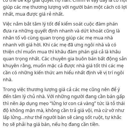
có thể để kịp giải quyết nợ nần. Chính vì vậy đây là cơ hội
giúp các mẹ thương lượng với người bán một cách có lợi
nhất, mua được giá rẻ nhất.
Việc nắm bắt tâm lý tốt để kiểm soát cuộc đàm phán
đưa ra những quyết định nhanh và dứt khoát cũng là
nhân tố vô cùng quan trọng giúp các mẹ mua nhà
nhanh với giá hời. Khi các mẹ đã ưng ngôi nhà và có
thiện chí muốn mua thì khâu đàm phán giá cả là khâu
quan trọng nhất. Các chuyên gia buôn bán bất động sản
khuyên rằng, muốn mặc cả được nhà giá tốt thì các mẹ
cần có những kiến thức am hiểu nhất định về vị trí ngôi
nhà.
Trong việc thương lượng giá cả các mẹ cũng nên để ý
đến tâm lý chủ nhà. Với những người đang cần bán gấp
thì nên áp dụng mẹo “lửng lơ con cá vàng” tức là tỏ thái
độ không mặn mà, không cần trả giá vội, mà cứ vờ như
lấp lửng…như thế người bán sẽ càng sốt ruột, tự khắc
họ sẽ phải hạ giá bán, nếu họ đang cần tiền.