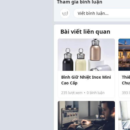
Tham gia bình luận
Bài viết liên quan
Bình Giữ Nhiệt Inox Mini
Thi
Cao Cấp
Chu
Tản
235
lượt xem
0
bình luận
393
l
Gia
Biệt