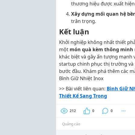
thương hiệu được xuất hiện
Xây dựng mối quan hệ bề
trân trọng.
Kết luận
Khởi nghiệp không nhất thiết phải 
một
món quà kèm thông minh n
khác biệt và gây ấn tượng mạnh 
startup chinh phục thị trường v
bước đầu. Khám phá thêm các 
Bình Giữ Nhiệt Inox
>> Bài viết liên quan:
Bình Giữ Nh
Thiết Kế Sang Trọng
212
0
0
Quảng cáo