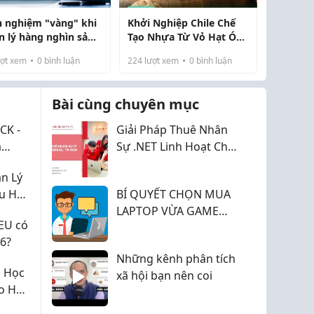
h nghiệm "vàng" khi
Khởi Nghiệp Chile Chế
n lý hàng nghìn sản
Tạo Nhựa Từ Vỏ Hạt Óc
m trên sàn TMĐT
Chó
ợt xem
0
bình luận
224
lượt xem
0
bình luận
Bài cùng chuyên mục
CK -
Giải Pháp Thuê Nhân
á
Sự .NET Linh Hoạt Cho
óng
Mọi Quy Mô Dự Án
n Lý
2026
ểu Học
BÍ QUYẾT CHỌN MUA
LAPTOP VỪA GAME
EU có
VỪA VĂN PHÒNG HIỆU
6?
NĂNG ĐỈNH CAO
Những kênh phân tích
c Học
xã hội bạn nên coi
o Học