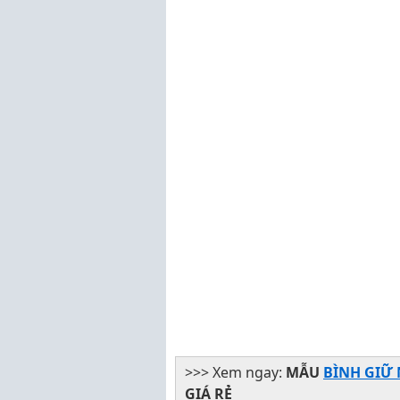
>>> Xem ngay:
MẪU
BÌNH GIỮ 
GIÁ RẺ