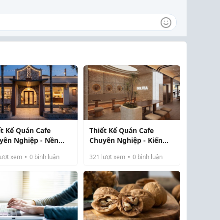
ết Kế Quán Cafe
Thiết Kế Quán Cafe
yên Nghiệp - Nền
Chuyên Nghiệp - Kiến
g Tạo Nên Không
Tạo Không Gian Khác
ượt xem
0
bình luận
321
lượt xem
0
bình luận
n Kinh Doanh Khác
Biệt, Gia Tăng Giá Trị
Kinh Doanh