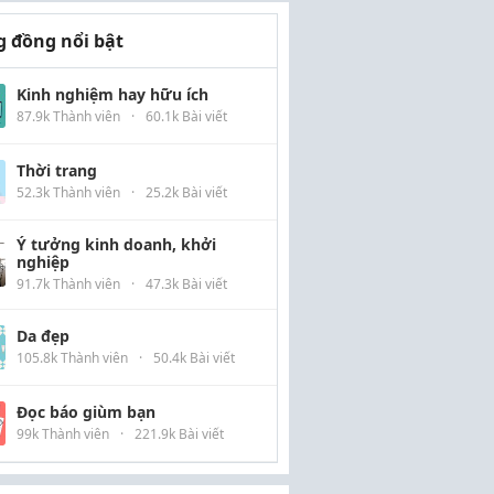
 đồng nổi bật
Kinh nghiệm hay hữu ích
87.9k Thành viên
·
60.1k Bài viết
Thời trang
52.3k Thành viên
·
25.2k Bài viết
Ý tưởng kinh doanh, khởi
nghiệp
91.7k Thành viên
·
47.3k Bài viết
Da đẹp
105.8k Thành viên
·
50.4k Bài viết
Đọc báo giùm bạn
99k Thành viên
·
221.9k Bài viết