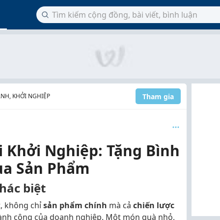
Tham gia
NH, KHỞI NGHIỆP
i Khởi Nghiệp: Tặng Bình
ua Sản Phẩm
hác biệt
t, không chỉ
sản phẩm chính
mà cả
chiến lược
ành công của doanh nghiệp. Một món quà nhỏ,