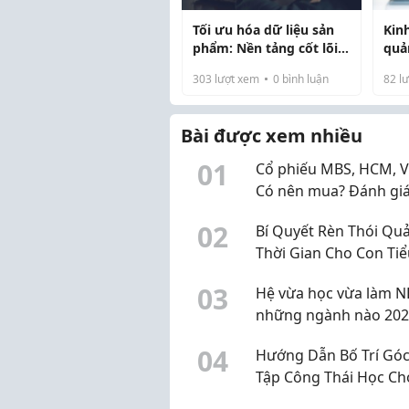
Tối ưu hóa dữ liệu sản
Kin
phẩm: Nền tảng cốt lõi
quả
để khởi nghiệp thương
phẩ
303
lượt xem
0
bình luận
82
lư
mại điện tử thành công
Bài được xem nhiều
0
1
Cổ phiếu MBS, HCM, V
Có nên mua? Đánh gi
KQKD quý 2 và dự ph
0
2
Bí Quyết Rèn Thói Quả
lợi nhuận quý 3 năm 
Thời Gian Cho Con Ti
Mà Không Cần Rầy La
0
3
Hệ vừa học vừa làm N
những ngành nào 202
0
4
Hướng Dẫn Bố Trí Gó
Tập Công Thái Học Ch
Sinh, Sinh Viên