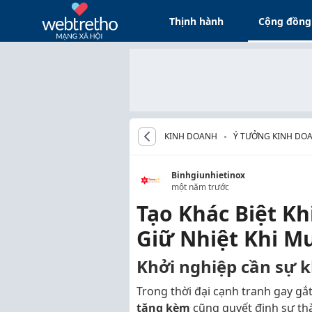
Thịnh hành
Cộng đồng
KINH DOANH
Ý TƯỞNG KINH DOA
Binhgiunhietinox
một năm trước
Tạo Khác Biệt Kh
Giữ Nhiệt Khi M
Khởi nghiệp cần sự k
Trong thời đại cạnh tranh gay gắ
tặng kèm
cũng quyết định sự th