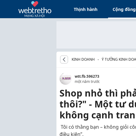
Thịnh hành
Cộng đồng
KINH DOANH
Ý TƯỞNG KINH DOA
wtt.fb.596273
một năm trước
Shop nhỏ thì phả
thôi?" - Một tư 
không cạnh tranh
Tôi có thằng bạn – không giỏi cô
điều kiện”.