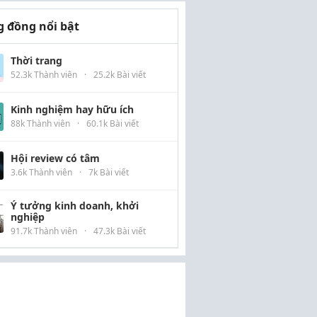
 đồng nổi bật
Thời trang
52.3k Thành viên
·
25.2k Bài viết
Kinh nghiệm hay hữu ích
88k Thành viên
·
60.1k Bài viết
Hội review có tâm
3.6k Thành viên
·
7k Bài viết
Ý tưởng kinh doanh, khởi
nghiệp
91.7k Thành viên
·
47.3k Bài viết