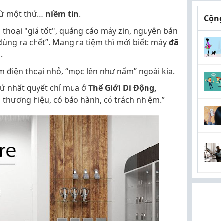
trừ một thứ…
niềm tin
.
Cộng
n thoại "giá tốt", quảng cáo máy zin, nguyên bản
đùng ra chết”. Mang ra tiệm thì mới biết: máy
đã
g
.
ệm điện thoại nhỏ, “mọc lên như nấm” ngoài kia.
chứ nhất quyết chỉ mua ở
Thế Giới Di Động,
 có thương hiệu, có bảo hành, có trách nhiệm.”