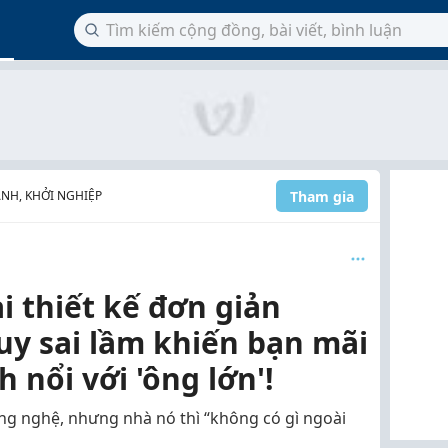
Tham gia
NH, KHỞI NGHIỆP
i thiết kế đơn giản
duy sai lầm khiến bạn mãi
 nổi với 'ông lớn'!
ng nghệ, nhưng nhà nó thì “không có gì ngoài