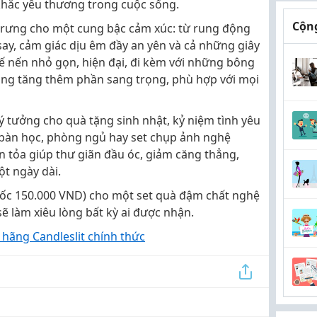
khắc yêu thương trong cuộc sống.
Cộng
trưng cho một cung bậc cảm xúc: từ rung động
ay, cảm giác dịu êm đầy an yên và cả những giây
ế nến nhỏ gọn, hiện đại, đi kèm với những bông
càng tăng thêm phần sang trọng, phù hợp với mọi
ý tưởng cho quà tặng sinh nhật, kỷ niệm tình yêu
 bàn học, phòng ngủ hay set chụp ảnh nghệ
 tỏa giúp thư giãn đầu óc, giảm căng thẳng,
ột ngày dài.
gốc 150.000 VND) cho một set quà đậm chất nghệ
ẽ làm xiêu lòng bất kỳ ai được nhận.
hãng Candleslit chính thức