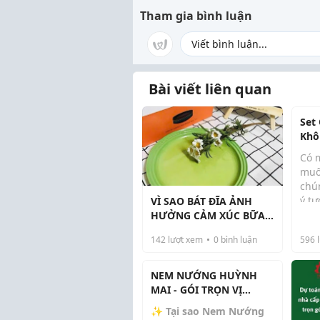
Tham gia bình luận
Bài viết liên quan
Set
Khô
Là C
Có 
Nhấ
muố
chún
ý t
VÌ SAO BÁT ĐĨA ẢNH
bạn
HƯỞNG CẢM XÚC BỮA
nhi
ĂN?
142
lượt xem
0
bình luận
596
l
tặn
chỉn
để t
NEM NƯỚNG HUỲNH
MAI - GÓI TRỌN VỊ
NGON TRUYỀN THỐNG
✨
Tại sao Nem Nướng
TRONG TỪNG SỬA NEM