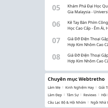
để khách quay lại
0
5
Khám Phá Đại Học Qu
Gia Malaysia - Universi
Kebangsaan Malaysia
0
6
Kê Tay Bàn Phím Công
(UKM)
Học Cao Cấp - Êm Ái, 
& Bảo Vệ Cổ Tay Tối Đ
0
7
Giá Đỡ Điện Thoại Gậ
Hợp Kim Nhôm Cao C
Nhà Phụ Kiện
0
8
Giá Đỡ Điện Thoại Gậ
Hợp Kim Nhôm Cao C
Nhà Phụ Kiện.
Chuyên mục Webtretho
Làm Mẹ
Kinh Nghiệm Hay
Giải 
Làm Đẹp
Tâm Sự
Reviews
Hội
Câu Lạc Bộ & Hội Nhóm
Ngôi Nhà 