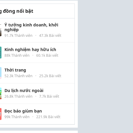
 đồng nổi bật
Ý tưởng kinh doanh, khởi
nghiệp
91.7k Thành viên
·
47.3k Bài viết
Kinh nghiệm hay hữu ích
88k Thành viên
·
60.1k Bài viết
Thời trang
52.3k Thành viên
·
25.2k Bài viết
Du lịch nước ngoài
26.8k Thành viên
·
7.7k Bài viết
Đọc báo giùm bạn
99k Thành viên
·
221.9k Bài viết