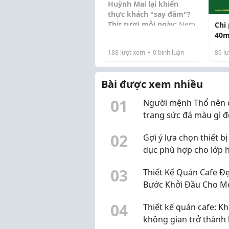
Huỳnh Mai lại khiến
thực khách "say đắm"?
Thịt tươi mỗi ngày:
Nem
Chi
được làm từ thịt heo
40m
sạch, tuyển chọn kỹ
moi
188
lượt xem
0
bình luận
86
lư
lưỡng, xay nhuyễn và
Nướng than hồng:
Từng
tẩm ướp gia vị đậm đà.
thanh n...
Bài được xem nhiều
0
1
Người mệnh Thổ nên 
trang sức đá màu gì 
phong thủy?
0
2
Gợi ý lựa chọn thiết bị
dục phù hợp cho lớp 
hiện đại
0
3
Thiết Kế Quán Cafe Đ
Bước Khởi Đầu Cho M
Quán Kinh Doanh Th
0
4
Thiết kế quán cafe: Kh
Công
không gian trở thành 