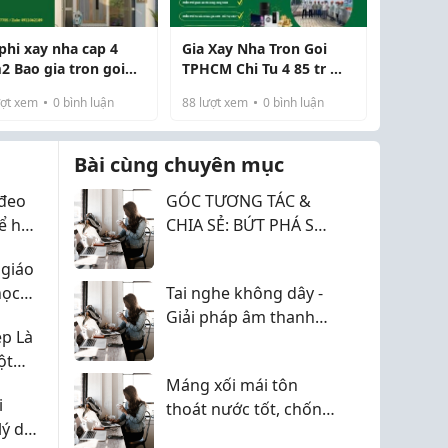
 phi xay nha cap 4
Gia Xay Nha Tron Goi
2 Bao gia tron goi
TPHCM Chi Tu 4 85 tr m2
 nhat
Update 2026
ợt xem
0
bình luận
88
lượt xem
0
bình luận
Bài cùng chuyên mục
đeo
GÓC TƯƠNG TÁC &
để hợp
CHIA SẺ: BỨT PHÁ SỰ
NGHIỆP NGÀNH KẾ
 giáo
TOÁN TRÊN
học
Tai nghe không dây -
TIMVIEC365!
Giải pháp âm thanh
ẹp Là
tiện lợi cho cuộc sống
ột
hiện đại
ành
Máng xối mái tôn
i
thoát nước tốt, chống
lý do
rò rỉ, độ bền cao