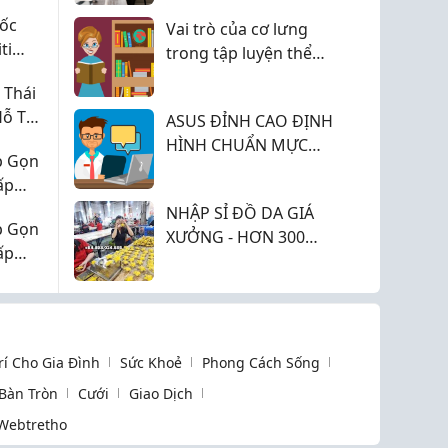
ốc
Vai trò của cơ lưng
ti
trong tập luyện thể
hình
 Thái
Hỗ Trợ
ASUS ĐỈNH CAO ĐỊNH
a.
HÌNH CHUẨN MỰC
p Gọn
HIỆU NĂNG & THIẾT
ấp
KẾ ĐỘT PHÁ
NHẬP SỈ ĐỒ DA GIÁ
p Gọn
XƯỞNG - HƠN 300
ấp
MẪU CÓ SẴN, CÓ VAT,
GIAO NHANH, HỖ TRỢ
ĐẠI LÝ KINH DOANH
Trí Cho Gia Đình
Sức Khoẻ
Phong Cách Sống
 Bàn Tròn
Cưới
Giao Dịch
Webtretho