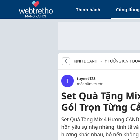
Thịnh hành
Cộng đồng
KINH DOANH
Ý TƯỞNG KINH DOA
tuyeet123
T
một năm trước
Set Quà Tặng Mi
Gói Trọn Từng C
Set Quà Tặng Mix 4 Hương CANDL
hồn yêu sự nhẹ nhàng, tinh tế và 
hương khác nhau, bộ nến không ch