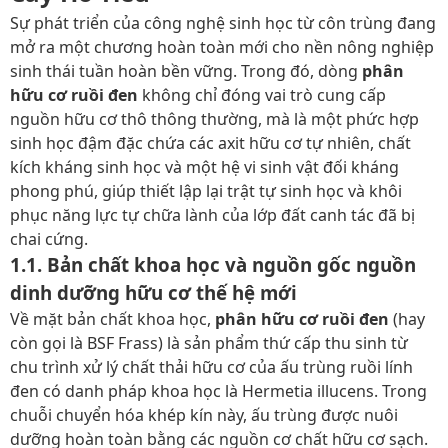
Sự phát triển của công nghệ sinh học từ côn trùng đang
mở ra một chương hoàn toàn mới cho nền nông nghiệp
sinh thái tuần hoàn bền vững. Trong đó, dòng
phân
hữu cơ ruồi đen
không chỉ đóng vai trò cung cấp
nguồn hữu cơ thô thông thường, mà là một phức hợp
sinh học đậm đặc chứa các axit hữu cơ tự nhiên, chất
kích kháng sinh học và một hệ vi sinh vật đối kháng
phong phú, giúp thiết lập lại trật tự sinh học và khôi
phục năng lực tự chữa lành của lớp đất canh tác đã bị
chai cứng.
1.1. Bản chất khoa học và nguồn gốc nguồn
dinh dưỡng hữu cơ thế hệ mới
Về mặt bản chất khoa học,
phân hữu cơ ruồi đen
(hay
còn gọi là BSF Frass) là sản phẩm thứ cấp thu sinh từ
chu trình xử lý chất thải hữu cơ của ấu trùng ruồi lính
đen có danh pháp khoa học là Hermetia illucens. Trong
chuỗi chuyển hóa khép kín này, ấu trùng được nuôi
dưỡng hoàn toàn bằng các nguồn cơ chất hữu cơ sạch.