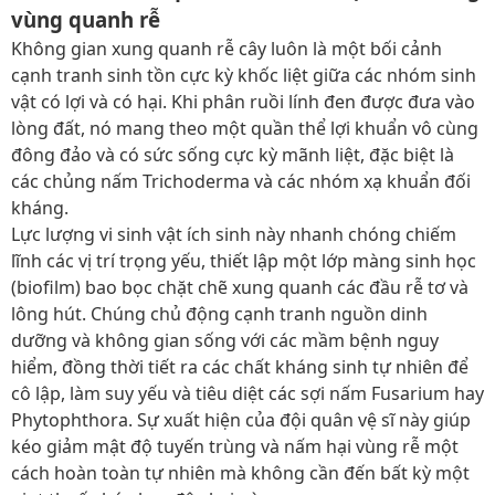
vùng quanh rễ
Không gian xung quanh rễ cây luôn là một bối cảnh
cạnh tranh sinh tồn cực kỳ khốc liệt giữa các nhóm sinh
vật có lợi và có hại. Khi phân ruồi lính đen được đưa vào
lòng đất, nó mang theo một quần thể lợi khuẩn vô cùng
đông đảo và có sức sống cực kỳ mãnh liệt, đặc biệt là
các chủng nấm Trichoderma và các nhóm xạ khuẩn đối
kháng.
Lực lượng vi sinh vật ích sinh này nhanh chóng chiếm
lĩnh các vị trí trọng yếu, thiết lập một lớp màng sinh học
(biofilm) bao bọc chặt chẽ xung quanh các đầu rễ tơ và
lông hút. Chúng chủ động cạnh tranh nguồn dinh
dưỡng và không gian sống với các mầm bệnh nguy
hiểm, đồng thời tiết ra các chất kháng sinh tự nhiên để
cô lập, làm suy yếu và tiêu diệt các sợi nấm Fusarium hay
Phytophthora. Sự xuất hiện của đội quân vệ sĩ này giúp
kéo giảm mật độ tuyến trùng và nấm hại vùng rễ một
cách hoàn toàn tự nhiên mà không cần đến bất kỳ một