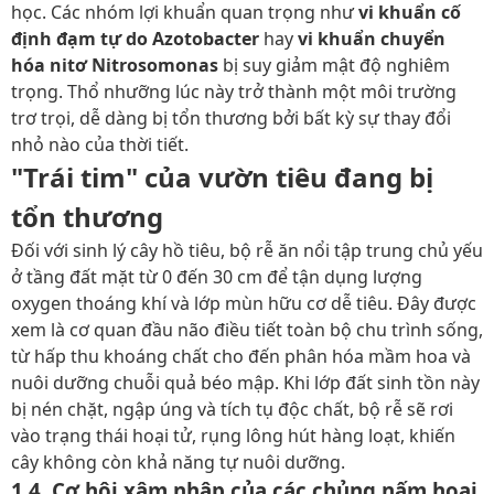
học. Các nhóm lợi khuẩn quan trọng như
vi khuẩn cố
định đạm tự do Azotobacter
hay
vi khuẩn chuyển
hóa nitơ Nitrosomonas
bị suy giảm mật độ nghiêm
trọng. Thổ nhưỡng lúc này trở thành một môi trường
trơ trọi, dễ dàng bị tổn thương bởi bất kỳ sự thay đổi
nhỏ nào của thời tiết.
"Trái tim" của vườn tiêu đang bị
tổn thương
Đối với sinh lý cây hồ tiêu, bộ rễ ăn nổi tập trung chủ yếu
ở tầng đất mặt từ 0 đến 30 cm để tận dụng lượng
oxygen thoáng khí và lớp mùn hữu cơ dễ tiêu. Đây được
xem là cơ quan đầu não điều tiết toàn bộ chu trình sống,
từ hấp thu khoáng chất cho đến phân hóa mầm hoa và
nuôi dưỡng chuỗi quả béo mập. Khi lớp đất sinh tồn này
bị nén chặt, ngập úng và tích tụ độc chất, bộ rễ sẽ rơi
vào trạng thái hoại tử, rụng lông hút hàng loạt, khiến
cây không còn khả năng tự nuôi dưỡng.
1.4. Cơ hội xâm nhập của các chủng nấm hoại