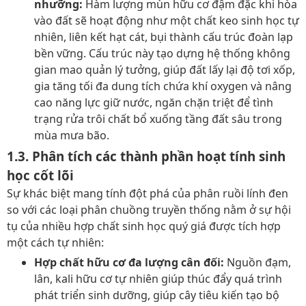
nhưỡng:
Hàm lượng mùn hữu cơ đậm đặc khi hòa
vào đất sẽ hoạt động như một chất keo sinh học tự
nhiên, liên kết hạt cát, bụi thành cấu trúc đoàn lạp
bền vững. Cấu trúc này tạo dựng hệ thống không
gian mao quản lý tưởng, giúp đất lấy lại độ tơi xốp,
gia tăng tối đa dung tích chứa khí oxygen và nâng
cao năng lực giữ nước, ngăn chặn triệt để tình
trạng rửa trôi chất bổ xuống tầng đất sâu trong
mùa mưa bão.
1.3. Phân tích các thành phần hoạt tính sinh
học cốt lõi
Sự khác biệt mang tính đột phá của phân ruồi lính đen
so với các loại phân chuồng truyền thống nằm ở sự hội
tụ của nhiều hợp chất sinh học quý giá được tích hợp
một cách tự nhiên:
Hợp chất hữu cơ đa lượng cân đối:
Nguồn đạm,
lân, kali hữu cơ tự nhiên giúp thúc đẩy quá trình
phát triển sinh dưỡng, giúp cây tiêu kiến tạo bộ