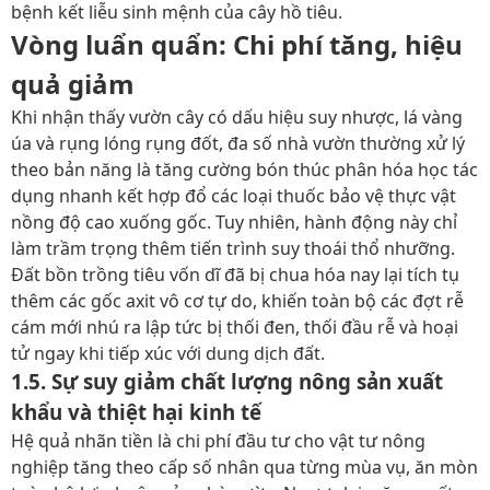
bệnh kết liễu sinh mệnh của cây hồ tiêu.
Vòng luẩn quẩn: Chi phí tăng, hiệu
quả giảm
Khi nhận thấy vườn cây có dấu hiệu suy nhược, lá vàng
úa và rụng lóng rụng đốt, đa số nhà vườn thường xử lý
theo bản năng là tăng cường bón thúc phân hóa học tác
dụng nhanh kết hợp đổ các loại thuốc bảo vệ thực vật
nồng độ cao xuống gốc. Tuy nhiên, hành động này chỉ
làm trầm trọng thêm tiến trình suy thoái thổ nhưỡng.
Đất bồn trồng tiêu vốn dĩ đã bị chua hóa nay lại tích tụ
thêm các gốc axit vô cơ tự do, khiến toàn bộ các đợt rễ
cám mới nhú ra lập tức bị thối đen, thối đầu rễ và hoại
tử ngay khi tiếp xúc với dung dịch đất.
1.5. Sự suy giảm chất lượng nông sản xuất
khẩu và thiệt hại kinh tế
Hệ quả nhãn tiền là chi phí đầu tư cho vật tư nông
nghiệp tăng theo cấp số nhân qua từng mùa vụ, ăn mòn