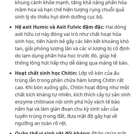
khung cành khỏe mạnh, tăng khả năng phân hóa
mầm hoa và hạn chế hiện tượng rụng chuỗi quả
sinh lý do thiếu hụt dinh dưỡng cục bộ.
Hệ axit Humic và Axit Fulvic đậm đặc:
Hai dòng
axit hữu cơ này đóng vai trò như chất hoạt hóa
sinh học, tiến hành bẻ gãy các liên kết khoáng khó
tan, giải phóng lượng lân và các vi lượng bị cố định
do lạm dụng phân hóa học trước đó, giúp hệ
thống lông hút hấp thụ dễ dàng qua màng tế bào.
Hoạt chất sinh học Chitin:
Lớp vỏ kén của ấu
trùng lẫn trong phân chứa hàm lượng Chitin rất
cao. Khi bón xuống gốc, Chitin hoạt động như một
chất kích kháng tự nhiên, kích thích cây tự sản sinh
enzyme chitinase nội sinh phá hủy vách tế bào
nấm hại và làm gián đoạn chu kỳ sinh sản của
tuyến trùng trong đất, đưa mật độ gây hại về
ngưỡng an toàn rõ rệt.
Quần thể vi sinh vật đối kháng:
Phân chứa mật