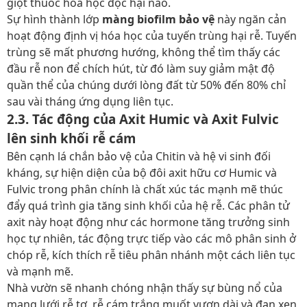
giọt thuốc hóa học độc hại nào.
Sự hình thành lớp
màng biofilm bảo vệ
này ngăn cản
hoạt động định vị hóa học của tuyến trùng hại rễ. Tuyến
trùng sẽ mất phương hướng, không thể tìm thấy các
đầu rễ non để chích hút, từ đó làm suy giảm mật độ
quần thể của chúng dưới lòng đất từ 50% đến 80% chỉ
sau vài tháng ứng dụng liên tục.
2.3. Tác động của Axit Humic và Axit Fulvic
lên sinh khối rễ cám
Bên cạnh lá chắn bảo vệ của Chitin và hệ vi sinh đối
kháng, sự hiện diện của bộ đôi axit hữu cơ Humic và
Fulvic trong phân chính là chất xúc tác mạnh mẽ thúc
đẩy quá trình gia tăng sinh khối của hệ rễ. Các phân tử
axit này hoạt động như các hormone tăng trưởng sinh
học tự nhiên, tác động trực tiếp vào các mô phân sinh ở
chóp rễ, kích thích rễ tiêu phân nhánh một cách liên tục
và mạnh mẽ.
Nhà vườn sẽ nhanh chóng nhận thấy sự bùng nổ của
mạng lưới rễ tơ, rễ cám trắng muốt vươn dài và đan xen