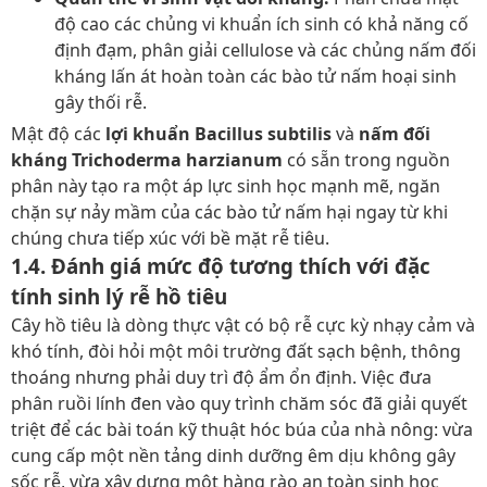
độ cao các chủng vi khuẩn ích sinh có khả năng cố
định đạm, phân giải cellulose và các chủng nấm đối
kháng lấn át hoàn toàn các bào tử nấm hoại sinh
gây thối rễ.
Mật độ các
lợi khuẩn Bacillus subtilis
và
nấm đối
kháng Trichoderma harzianum
có sẵn trong nguồn
phân này tạo ra một áp lực sinh học mạnh mẽ, ngăn
chặn sự nảy mầm của các bào tử nấm hại ngay từ khi
chúng chưa tiếp xúc với bề mặt rễ tiêu.
1.4. Đánh giá mức độ tương thích với đặc
tính sinh lý rễ hồ tiêu
Cây hồ tiêu là dòng thực vật có bộ rễ cực kỳ nhạy cảm và
khó tính, đòi hỏi một môi trường đất sạch bệnh, thông
thoáng nhưng phải duy trì độ ẩm ổn định. Việc đưa
phân ruồi lính đen vào quy trình chăm sóc đã giải quyết
triệt để các bài toán kỹ thuật hóc búa của nhà nông: vừa
cung cấp một nền tảng dinh dưỡng êm dịu không gây
sốc rễ, vừa xây dựng một hàng rào an toàn sinh học