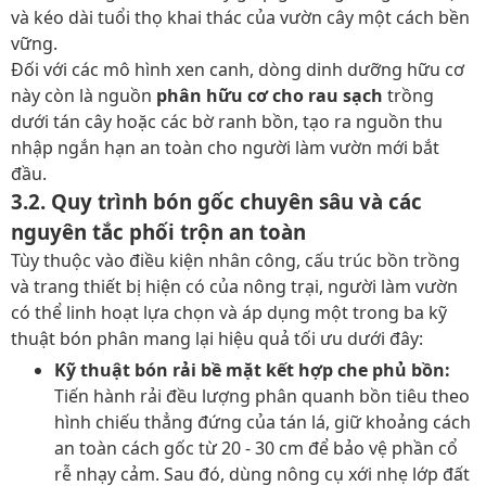
và kéo dài tuổi thọ khai thác của vườn cây một cách bền
vững.
Đối với các mô hình xen canh, dòng dinh dưỡng hữu cơ
này còn là nguồn
phân hữu cơ cho rau sạch
trồng
dưới tán cây hoặc các bờ ranh bồn, tạo ra nguồn thu
nhập ngắn hạn an toàn cho người làm vườn mới bắt
đầu.
3.2. Quy trình bón gốc chuyên sâu và các
nguyên tắc phối trộn an toàn
Tùy thuộc vào điều kiện nhân công, cấu trúc bồn trồng
và trang thiết bị hiện có của nông trại, người làm vườn
có thể linh hoạt lựa chọn và áp dụng một trong ba kỹ
thuật bón phân mang lại hiệu quả tối ưu dưới đây:
Kỹ thuật bón rải bề mặt kết hợp che phủ bồn:
Tiến hành rải đều lượng phân quanh bồn tiêu theo
hình chiếu thẳng đứng của tán lá, giữ khoảng cách
an toàn cách gốc từ 20 - 30 cm để bảo vệ phần cổ
rễ nhạy cảm. Sau đó, dùng nông cụ xới nhẹ lớp đất