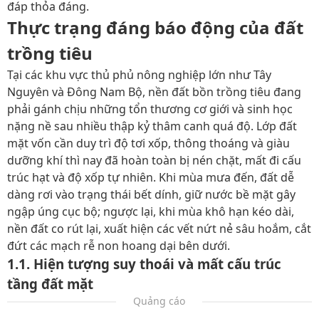
đáp thỏa đáng.
Thực trạng đáng báo động của đất
trồng tiêu
Tại các khu vực thủ phủ nông nghiệp lớn như Tây
Nguyên và Đông Nam Bộ, nền đất bồn trồng tiêu đang
phải gánh chịu những tổn thương cơ giới và sinh học
nặng nề sau nhiều thập kỷ thâm canh quá độ. Lớp đất
mặt vốn cần duy trì độ tơi xốp, thông thoáng và giàu
dưỡng khí thì nay đã hoàn toàn bị nén chặt, mất đi cấu
trúc hạt và độ xốp tự nhiên. Khi mùa mưa đến, đất dễ
dàng rơi vào trạng thái bết dính, giữ nước bề mặt gây
ngập úng cục bộ; ngược lại, khi mùa khô hạn kéo dài,
nền đất co rút lại, xuất hiện các vết nứt nẻ sâu hoắm, cắt
đứt các mạch rễ non hoang dại bên dưới.
1.1. Hiện tượng suy thoái và mất cấu trúc
tầng đất mặt
Quảng cáo