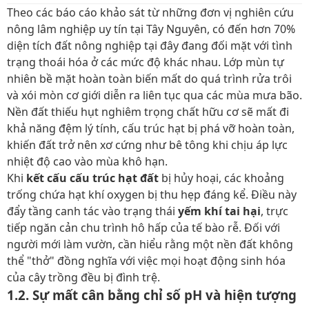
Theo các báo cáo khảo sát từ những đơn vị nghiên cứu
nông lâm nghiệp uy tín tại Tây Nguyên, có đến hơn 70%
diện tích đất nông nghiệp tại đây đang đối mặt với tình
trạng thoái hóa ở các mức độ khác nhau. Lớp mùn tự
nhiên bề mặt hoàn toàn biến mất do quá trình rửa trôi
và xói mòn cơ giới diễn ra liên tục qua các mùa mưa bão.
Nền đất thiếu hụt nghiêm trọng chất hữu cơ sẽ mất đi
khả năng đệm lý tính, cấu trúc hạt bị phá vỡ hoàn toàn,
khiến đất trở nên xơ cứng như bê tông khi chịu áp lực
nhiệt độ cao vào mùa khô hạn.
Khi
kết cấu cấu trúc hạt đất
bị hủy hoại, các khoảng
trống chứa hạt khí oxygen bị thu hẹp đáng kể. Điều này
đẩy tầng canh tác vào trạng thái
yếm khí tai hại
, trực
tiếp ngăn cản chu trình hô hấp của tế bào rễ. Đối với
người mới làm vườn, cần hiểu rằng một nền đất không
thể "thở" đồng nghĩa với việc mọi hoạt động sinh hóa
của cây trồng đều bị đình trệ.
1.2. Sự mất cân bằng chỉ số pH và hiện tượng