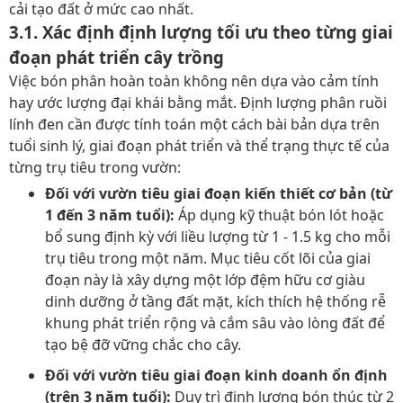
cải tạo đất ở mức cao nhất.
3.1. Xác định định lượng tối ưu theo từng giai
đoạn phát triển cây trồng
Việc bón phân hoàn toàn không nên dựa vào cảm tính
hay ước lượng đại khái bằng mắt. Định lượng phân ruồi
lính đen cần được tính toán một cách bài bản dựa trên
tuổi sinh lý, giai đoạn phát triển và thể trạng thực tế của
từng trụ tiêu trong vườn:
Đối với vườn tiêu giai đoạn kiến thiết cơ bản (từ
1 đến 3 năm tuổi):
Áp dụng kỹ thuật bón lót hoặc
bổ sung định kỳ với liều lượng từ 1 - 1.5 kg cho mỗi
trụ tiêu trong một năm. Mục tiêu cốt lõi của giai
đoạn này là xây dựng một lớp đệm hữu cơ giàu
dinh dưỡng ở tầng đất mặt, kích thích hệ thống rễ
khung phát triển rộng và cắm sâu vào lòng đất để
tạo bệ đỡ vững chắc cho cây.
Đối với vườn tiêu giai đoạn kinh doanh ổn định
(trên 3 năm tuổi):
Duy trì định lượng bón thúc từ 2