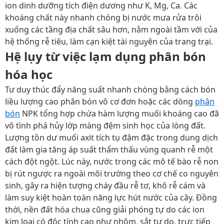
ion dinh dưỡng tích điện dương như K, Mg, Ca. Các
khoáng chất này nhanh chóng bị nước mưa rửa trôi
xuống các tầng địa chất sâu hơn, nằm ngoài tầm với của
hệ thống rễ tiêu, làm cạn kiệt tài nguyên của trang trại.
Hệ lụy từ việc lạm dụng phân bón
hóa học
Tư duy thúc đẩy năng suất nhanh chóng bằng cách bón
liều lượng cao phân bón vô cơ đơn hoặc các dòng
phân
bón
NPK tổng hợp chứa hàm lượng muối khoáng cao đã
vô tình phá hủy lớp màng đệm sinh học của lòng đất.
Lượng tồn dư muối axit tích tụ đậm đặc trong dung dịch
đất làm gia tăng áp suất thẩm thấu vùng quanh rễ một
cách đột ngột. Lúc này, nước trong các mô tế bào rễ non
bị rút ngược ra ngoài môi trường theo cơ chế co nguyên
sinh, gây ra hiện tượng cháy đầu rễ tơ, khô rễ cám và
làm suy kiệt hoàn toàn năng lực hút nước của cây. Đồng
thời, nền đất hóa chua cũng giải phóng tự do các ion
kim loại có độc tính cao như nhôm, sắt tự do, trực tiếp