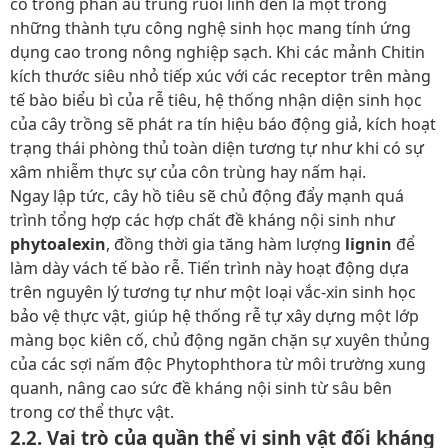
có trong phân ấu trùng ruồi lính đen là một trong
những thành tựu công nghệ sinh học mang tính ứng
dụng cao trong nông nghiệp sạch. Khi các mảnh Chitin
kích thước siêu nhỏ tiếp xúc với các receptor trên màng
tế bào biểu bì của rễ tiêu, hệ thống nhận diện sinh học
của cây trồng sẽ phát ra tín hiệu báo động giả, kích hoạt
trạng thái phòng thủ toàn diện tương tự như khi có sự
xâm nhiễm thực sự của côn trùng hay nấm hại.
Ngay lập tức, cây hồ tiêu sẽ chủ động đẩy mạnh quá
trình tổng hợp các hợp chất đề kháng nội sinh như
phytoalexin
, đồng thời gia tăng hàm lượng
lignin
để
làm dày vách tế bào rễ. Tiến trình này hoạt động dựa
trên nguyên lý tương tự như một loại vắc-xin sinh học
bảo vệ thực vật, giúp hệ thống rễ tự xây dựng một lớp
màng bọc kiên cố, chủ động ngăn chặn sự xuyên thủng
của các sợi nấm độc Phytophthora từ môi trường xung
quanh, nâng cao sức đề kháng nội sinh từ sâu bên
trong cơ thể thực vật.
2.2. Vai trò của quần thể vi sinh vật đối kháng