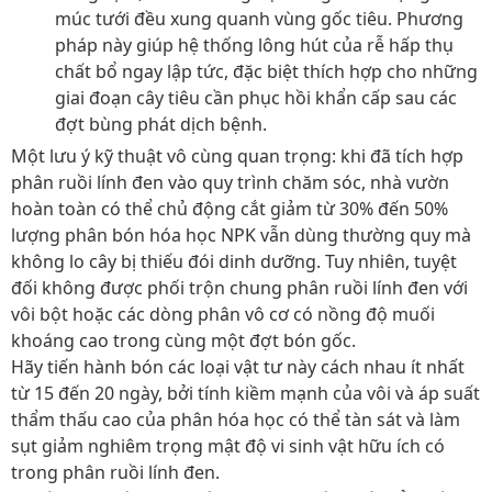
múc tưới đều xung quanh vùng gốc tiêu. Phương
pháp này giúp hệ thống lông hút của rễ hấp thụ
chất bổ ngay lập tức, đặc biệt thích hợp cho những
giai đoạn cây tiêu cần phục hồi khẩn cấp sau các
đợt bùng phát dịch bệnh.
Một lưu ý kỹ thuật vô cùng quan trọng: khi đã tích hợp
phân ruồi lính đen vào quy trình chăm sóc, nhà vườn
hoàn toàn có thể chủ động cắt giảm từ 30% đến 50%
lượng phân bón hóa học NPK vẫn dùng thường quy mà
không lo cây bị thiếu đói dinh dưỡng. Tuy nhiên, tuyệt
đối không được phối trộn chung phân ruồi lính đen với
vôi bột hoặc các dòng phân vô cơ có nồng độ muối
khoáng cao trong cùng một đợt bón gốc.
Hãy tiến hành bón các loại vật tư này cách nhau ít nhất
từ 15 đến 20 ngày, bởi tính kiềm mạnh của vôi và áp suất
thẩm thấu cao của phân hóa học có thể tàn sát và làm
sụt giảm nghiêm trọng mật độ vi sinh vật hữu ích có
trong phân ruồi lính đen.