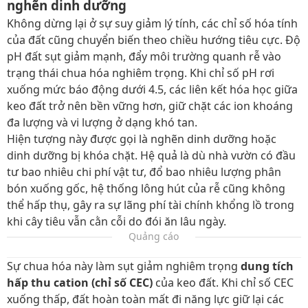
nghẽn dinh dưỡng
Không dừng lại ở sự suy giảm lý tính, các chỉ số hóa tính
của đất cũng chuyển biến theo chiều hướng tiêu cực. Độ
pH đất sụt giảm mạnh, đẩy môi trường quanh rễ vào
trạng thái chua hóa nghiêm trọng. Khi chỉ số pH rơi
xuống mức báo động dưới 4.5, các liên kết hóa học giữa
keo đất trở nên bền vững hơn, giữ chặt các ion khoáng
đa lượng và vi lượng ở dạng khó tan.
Hiện tượng này được gọi là nghẽn dinh dưỡng hoặc
dinh dưỡng bị khóa chặt. Hệ quả là dù nhà vườn có đầu
tư bao nhiêu chi phí vật tư, đổ bao nhiêu lượng phân
bón xuống gốc, hệ thống lông hút của rễ cũng không
thể hấp thụ, gây ra sự lãng phí tài chính khổng lồ trong
khi cây tiêu vẫn cằn cỗi do đói ăn lâu ngày.
Quảng cáo
Sự chua hóa này làm sụt giảm nghiêm trọng
dung tích
hấp thu cation (chỉ số CEC)
của keo đất. Khi chỉ số CEC
xuống thấp, đất hoàn toàn mất đi năng lực giữ lại các