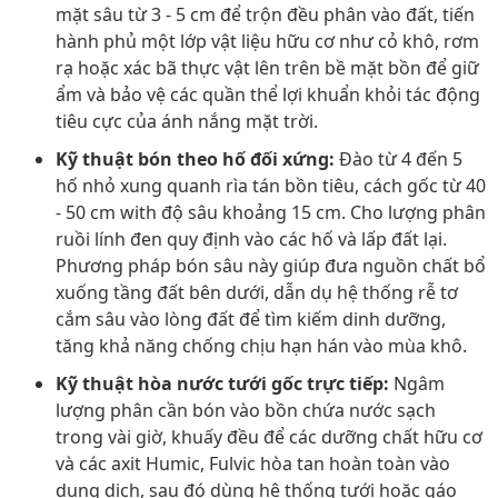
mặt sâu từ 3 - 5 cm để trộn đều phân vào đất, tiến
hành phủ một lớp vật liệu hữu cơ như cỏ khô, rơm
rạ hoặc xác bã thực vật lên trên bề mặt bồn để giữ
ẩm và bảo vệ các quần thể lợi khuẩn khỏi tác động
tiêu cực của ánh nắng mặt trời.
Kỹ thuật bón theo hố đối xứng:
Đào từ 4 đến 5
hố nhỏ xung quanh rìa tán bồn tiêu, cách gốc từ 40
- 50 cm with độ sâu khoảng 15 cm. Cho lượng phân
ruồi lính đen quy định vào các hố và lấp đất lại.
Phương pháp bón sâu này giúp đưa nguồn chất bổ
xuống tầng đất bên dưới, dẫn dụ hệ thống rễ tơ
cắm sâu vào lòng đất để tìm kiếm dinh dưỡng,
tăng khả năng chống chịu hạn hán vào mùa khô.
Kỹ thuật hòa nước tưới gốc trực tiếp:
Ngâm
lượng phân cần bón vào bồn chứa nước sạch
trong vài giờ, khuấy đều để các dưỡng chất hữu cơ
và các axit Humic, Fulvic hòa tan hoàn toàn vào
dung dịch, sau đó dùng hệ thống tưới hoặc gáo