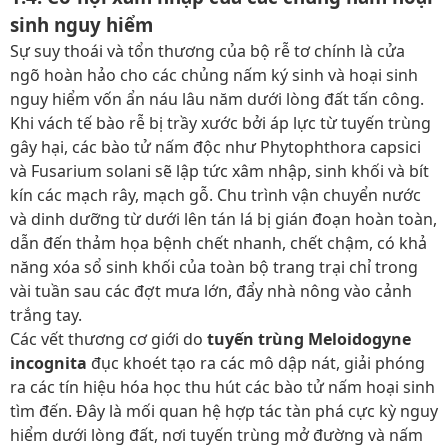
sinh nguy hiểm
Sự suy thoái và tổn thương của bộ rễ tơ chính là cửa
ngõ hoàn hảo cho các chủng nấm ký sinh và hoại sinh
nguy hiểm vốn ẩn náu lâu năm dưới lòng đất tấn công.
Khi vách tế bào rễ bị trầy xước bởi áp lực từ tuyến trùng
gây hại, các bào tử nấm độc như Phytophthora capsici
và Fusarium solani sẽ lập tức xâm nhập, sinh khối và bít
kín các mạch rây, mạch gỗ. Chu trình vận chuyển nước
và dinh dưỡng từ dưới lên tán lá bị gián đoạn hoàn toàn,
dẫn đến thảm họa bệnh chết nhanh, chết chậm, có khả
năng xóa sổ sinh khối của toàn bộ trang trại chỉ trong
vài tuần sau các đợt mưa lớn, đẩy nhà nông vào cảnh
trắng tay.
Các vết thương cơ giới do
tuyến trùng Meloidogyne
incognita
đục khoét tạo ra các mô dập nát, giải phóng
ra các tín hiệu hóa học thu hút các bào tử nấm hoại sinh
tìm đến. Đây là mối quan hệ hợp tác tàn phá cực kỳ nguy
hiểm dưới lòng đất, nơi tuyến trùng mở đường và nấm