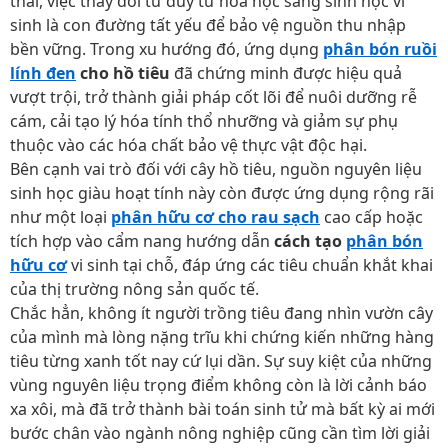
thái, việc thay đổi tư duy từ hóa học sang sinh học vi
sinh là con đường tất yếu để bảo vệ nguồn thu nhập
bền vững. Trong xu hướng đó, ứng dụng
phân bón ruồi
lính đen
cho hồ tiêu
đã chứng minh được hiệu quả
vượt trội, trở thành giải pháp cốt lõi để nuôi dưỡng rễ
cám, cải tạo lý hóa tính thổ nhưỡng và giảm sự phụ
thuộc vào các hóa chất bảo vệ thực vật độc hại.
Bên cạnh vai trò đối với cây hồ tiêu, nguồn nguyên liệu
sinh học giàu hoạt tính này còn được ứng dụng rộng rãi
như một loại
phân hữu cơ cho rau sạch
cao cấp hoặc
tích hợp vào cẩm nang hướng dẫn
cách tạo
phân bón
hữu cơ
vi sinh tại chỗ, đáp ứng các tiêu chuẩn khắt khai
của thị trường nông sản quốc tế.
Chắc hẳn, không ít người trồng tiêu đang nhìn vườn cây
của mình mà lòng nặng trĩu khi chứng kiến những hàng
tiêu từng xanh tốt nay cứ lụi dần. Sự suy kiệt của những
vùng nguyên liệu trọng điểm không còn là lời cảnh báo
xa xôi, mà đã trở thành bài toán sinh tử mà bất kỳ ai mới
bước chân vào ngành nông nghiệp cũng cần tìm lời giải