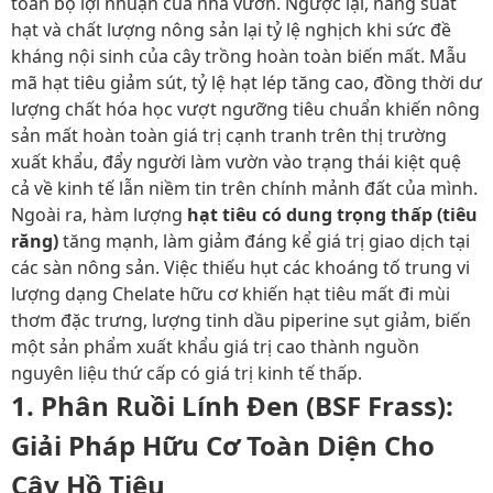
toàn bộ lợi nhuận của nhà vườn. Ngược lại, năng suất
hạt và chất lượng nông sản lại tỷ lệ nghịch khi sức đề
kháng nội sinh của cây trồng hoàn toàn biến mất. Mẫu
mã hạt tiêu giảm sút, tỷ lệ hạt lép tăng cao, đồng thời dư
lượng chất hóa học vượt ngưỡng tiêu chuẩn khiến nông
sản mất hoàn toàn giá trị cạnh tranh trên thị trường
xuất khẩu, đẩy người làm vườn vào trạng thái kiệt quệ
cả về kinh tế lẫn niềm tin trên chính mảnh đất của mình.
Ngoài ra, hàm lượng
hạt tiêu có dung trọng thấp (tiêu
răng)
tăng mạnh, làm giảm đáng kể giá trị giao dịch tại
các sàn nông sản. Việc thiếu hụt các khoáng tố trung vi
lượng dạng Chelate hữu cơ khiến hạt tiêu mất đi mùi
thơm đặc trưng, lượng tinh dầu piperine sụt giảm, biến
một sản phẩm xuất khẩu giá trị cao thành nguồn
nguyên liệu thứ cấp có giá trị kinh tế thấp.
1. Phân Ruồi Lính Đen (BSF Frass):
Giải Pháp Hữu Cơ Toàn Diện Cho
Cây Hồ Tiêu