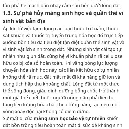
tàn phá hệ mạch dẫn nhạy cảm sâu bên dưới lòng đất.
1.3. Sự phá hủy màng sinh học và quần thể vi
sinh vật bản địa
Áp lực từ việc lạm dụng các loại thuốc trừ nấm, thuốc
sát khuẩn và thuốc trị tuyến trùng hóa học đổ trực tiếp
xuống bồn tiêu đã tiêu diệt tận diệt quần thể sinh vật và
vi sinh vật ích sinh trong đất. Những sinh vật cải tạo tự
nhiên như giun đất, cùng hệ vi khuẩn phân rã cellulose
hữu cơ bị xóa sổ hoàn toàn. Khi vắng bóng lực lượng
chuyển hóa sinh học này, các liên kết hữu cơ tự nhiên
không thể rã mục, đất mặt mất đi khả năng giữ ion và
dung tích hấp thu khoáng chất. Lòng đất từ một thực
thể sống động, giàu dinh dưỡng bỗng chốc trở thành
một giá thể chết, buộc người nông dân phải liên tục
tăng liều lượng hóa chất theo từng năm, tạo nên một
vòng xoáy độc hại không có điểm dừng.
Sự mất đi của
màng sinh học bảo vệ tự nhiên
khiến
đất bồn trồng tiêu hoàn toàn mất đi sức đề kháng sinh