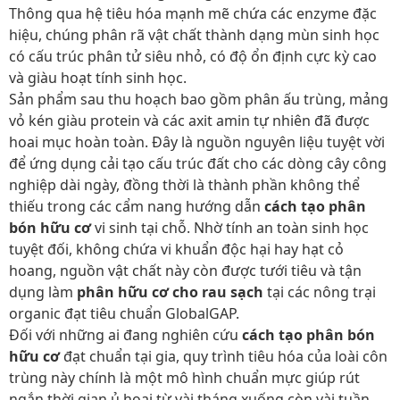
Thông qua hệ tiêu hóa mạnh mẽ chứa các enzyme đặc
hiệu, chúng phân rã vật chất thành dạng mùn sinh học
có cấu trúc phân tử siêu nhỏ, có độ ổn định cực kỳ cao
và giàu hoạt tính sinh học.
Sản phẩm sau thu hoạch bao gồm phân ấu trùng, mảng
vỏ kén giàu protein và các axit amin tự nhiên đã được
hoai mục hoàn toàn. Đây là nguồn nguyên liệu tuyệt vời
để ứng dụng cải tạo cấu trúc đất cho các dòng cây công
nghiệp dài ngày, đồng thời là thành phần không thể
thiếu trong các cẩm nang hướng dẫn
cách tạo phân
bón hữu cơ
vi sinh tại chỗ. Nhờ tính an toàn sinh học
tuyệt đối, không chứa vi khuẩn độc hại hay hạt cỏ
hoang, nguồn vật chất này còn được tưới tiêu và tận
dụng làm
phân hữu cơ cho rau sạch
tại các nông trại
organic đạt tiêu chuẩn GlobalGAP.
Đối với những ai đang nghiên cứu
cách tạo phân bón
hữu cơ
đạt chuẩn tại gia, quy trình tiêu hóa của loài côn
trùng này chính là một mô hình chuẩn mực giúp rút
ngắn thời gian ủ hoai từ vài tháng xuống còn vài tuần,