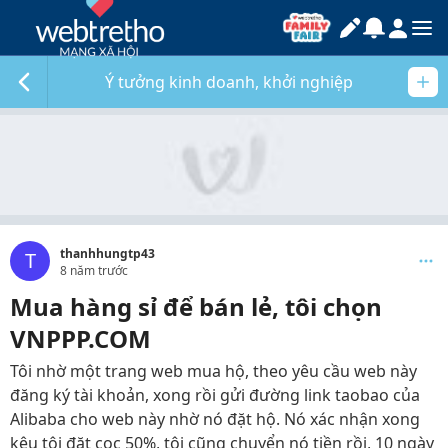
Ý tưởng kinh doanh, khởi nghiệp
thanhhungtp43
T
8 năm trước
Mua hàng sỉ để bán lẻ, tôi chọn
VNPPP.COM
Tôi nhờ một trang web mua hộ, theo yêu cầu web này
đăng ký tài khoản, xong rồi gửi đường link taobao của
Alibaba cho web này nhờ nó đặt hộ. Nó xác nhận xong
kêu tôi đặt cọc 50%, tôi cũng chuyển nó tiền rồi, 10 ngày