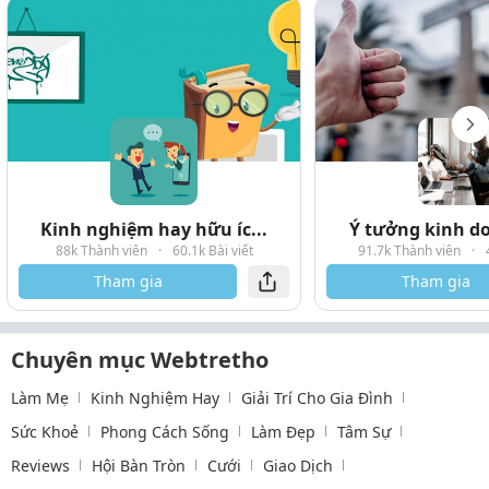
Kinh nghiệm hay hữu íc...
Ý tưởng kinh do
88k Thành viên
·
60.1k Bài viết
91.7k Thành viên
·
Tham gia
Tham gia
Chuyên mục Webtretho
Làm Mẹ
Kinh Nghiệm Hay
Giải Trí Cho Gia Đình
Sức Khoẻ
Phong Cách Sống
Làm Đẹp
Tâm Sự
Reviews
Hội Bàn Tròn
Cưới
Giao Dịch