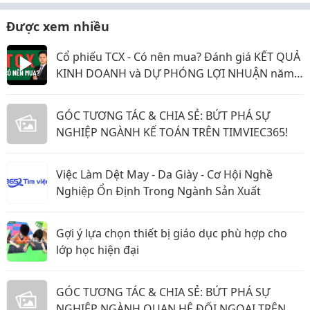
Được xem nhiều
Cổ phiếu TCX - Có nên mua? Đánh giá KẾT QUẢ
KINH DOANH và DỰ PHÓNG LỢI NHUẬN năm
2026 & 2027
GÓC TƯƠNG TÁC & CHIA SẺ: BỨT PHÁ SỰ
NGHIỆP NGÀNH KẾ TOÁN TRÊN TIMVIEC365!
Việc Làm Dệt May - Da Giày - Cơ Hội Nghề
Nghiệp Ổn Định Trong Ngành Sản Xuất
Gợi ý lựa chọn thiết bị giáo dục phù hợp cho
lớp học hiện đại
GÓC TƯƠNG TÁC & CHIA SẺ: BỨT PHÁ SỰ
NGHIỆP NGÀNH QUAN HỆ ĐỐI NGOẠI TRÊN