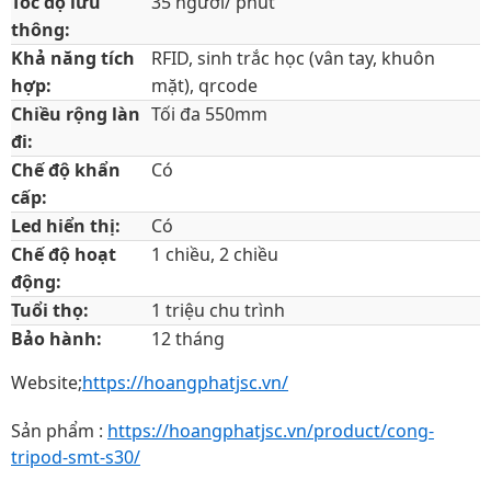
Tốc độ lưu
35 người/ phút
thông:
Khả năng tích
RFID, sinh trắc học (vân tay, khuôn
hợp:
mặt), qrcode
Chiều rộng làn
Tối đa 550mm
đi:
Chế độ khẩn
Có
cấp:
Led hiển thị:
Có
Chế độ hoạt
1 chiều, 2 chiều
động:
Tuổi thọ:
1 triệu chu trình
Bảo hành:
12 tháng
Website;
https://hoangphatjsc.vn/
Sản phẩm :
https://hoangphatjsc.vn/product/cong-
tripod-smt-s30/