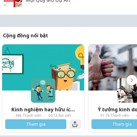
Mọi Quy Mô Dự Án
Cộng đồng nổi bật
Kinh nghiệm hay hữu íc...
Ý tưởng kinh do
88k Thành viên
·
60.1k Bài viết
91.7k Thành viên
·
Tham gia
Tham gia