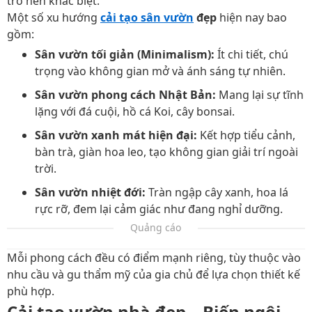
trở nên khác biệt.
Một số xu hướng
cải tạo sân vườn
đẹp
hiện nay bao
gồm:
Sân vườn tối giản (Minimalism):
Ít chi tiết, chú
trọng vào không gian mở và ánh sáng tự nhiên.
Sân vườn phong cách Nhật Bản:
Mang lại sự tĩnh
lặng với đá cuội, hồ cá Koi, cây bonsai.
Sân vườn xanh mát hiện đại:
Kết hợp tiểu cảnh,
bàn trà, giàn hoa leo, tạo không gian giải trí ngoài
trời.
Sân vườn nhiệt đới:
Tràn ngập cây xanh, hoa lá
rực rỡ, đem lại cảm giác như đang nghỉ dưỡng.
Quảng cáo
Mỗi phong cách đều có điểm mạnh riêng, tùy thuộc vào
nhu cầu và gu thẩm mỹ của gia chủ để lựa chọn thiết kế
phù hợp.
Cải tạo vườn nhà đẹp – Biến ngôi