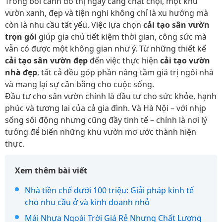
Trong bối cảnh đô thị ngày càng chật chội, một khu
vườn xanh, đẹp và tiện nghi không chỉ là xu hướng mà
còn là nhu cầu tất yếu. Việc lựa chọn
cải tạo sân vườn
trọn gói
giúp gia chủ tiết kiệm thời gian, công sức mà
vẫn có được một không gian như ý. Từ những thiết kế
cải tạo sân vườn đẹp
đến việc thực hiện
cải tạo vườn
nhà đẹp
, tất cả đều góp phần nâng tầm giá trị ngôi nhà
và mang lại sự cân bằng cho cuộc sống.
Đầu tư cho sân vườn chính là đầu tư cho sức khỏe, hạnh
phúc và tương lai của cả gia đình. Và Hà Nội – với nhịp
sống sôi động nhưng cũng đầy tinh tế – chính là nơi lý
tưởng để biến những khu vườn mơ ước thành hiện
thực.
Xem thêm bài viết
Nhà tiền chế dưới 100 triệu: Giải pháp kinh tế
cho nhu cầu ở và kinh doanh nhỏ
Mái Nhựa Ngoài Trời Giá Rẻ Nhưng Chất Lượng