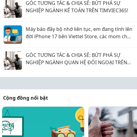
GÓC TƯƠNG TÁC & CHIA SẺ: BỨT PHÁ SỰ
NGHIỆP NGÀNH KẾ TOÁN TRÊN TIMVIEC365!
Máy báo đầy bộ nhớ liên tục, em đang tính lên
đời iPhone 17 bên Viettel Store, các mom cho
em xin ý kiến với ạ!
GÓC TƯƠNG TÁC & CHIA SẺ: BỨT PHÁ SỰ
NGHIỆP NGÀNH QUAN HỆ ĐỐI NGOẠI TRÊN
TIMVIEC365!
Cộng đồng nổi bật