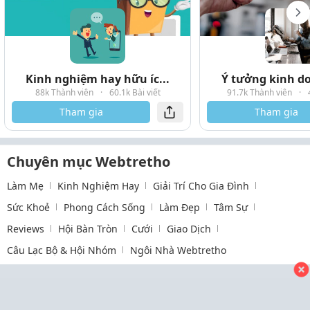
Kinh nghiệm hay hữu íc...
Ý tưởng kinh do
88k Thành viên
·
60.1k Bài viết
91.7k Thành viên
·
Tham gia
Tham gia
Chuyên mục Webtretho
Làm Mẹ
Kinh Nghiệm Hay
Giải Trí Cho Gia Đình
Sức Khoẻ
Phong Cách Sống
Làm Đẹp
Tâm Sự
Reviews
Hội Bàn Tròn
Cưới
Giao Dịch
Câu Lạc Bộ & Hội Nhóm
Ngôi Nhà Webtretho