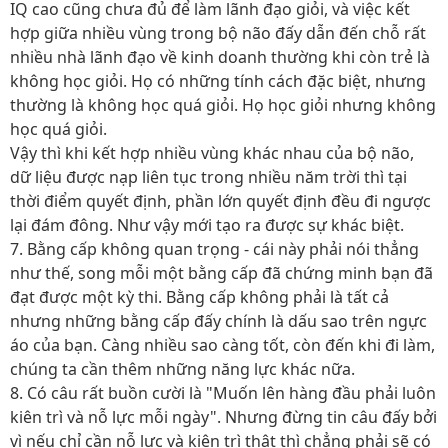
IQ cao cũng chưa đủ để làm lãnh đạo giỏi, và việc kết
hợp giữa nhiều vùng trong bộ não đấy dẫn đến chỗ rất
nhiều nhà lãnh đạo về kinh doanh thường khi còn trẻ là
không học giỏi. Họ có những tính cách đặc biệt, nhưng
thường là không học quá giỏi. Họ học giỏi nhưng không
học quá giỏi.
Vậy thì khi kết hợp nhiều vùng khác nhau của bộ não,
dữ liệu được nạp liên tục trong nhiều năm trời thì tại
thời điểm quyết định, phần lớn quyết định đều đi ngược
lại đám đông. Như vậy mới tạo ra được sự khác biệt.
7. Bằng cấp không quan trọng - cái này phải nói thẳng
như thế, song mỗi một bằng cấp đã chứng minh bạn đã
đạt được một kỳ thi. Bằng cấp không phải là tất cả
nhưng những bằng cấp đấy chính là dấu sao trên ngực
áo của bạn. Càng nhiều sao càng tốt, còn đến khi đi làm,
chúng ta cần thêm những năng lực khác nữa.
8. Có câu rất buồn cười là "Muốn lên hàng đầu phải luôn
kiên trì và nỗ lực mỗi ngày". Nhưng đừng tin câu đấy bởi
vì nếu chỉ cần nỗ lực và kiên trì thật thì chẳng phải sẽ có