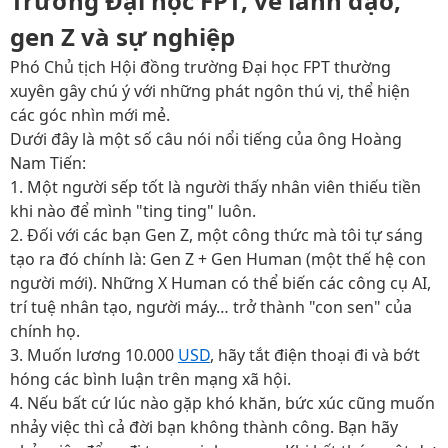
Trường Đại học FPT, về lãnh đạo,
gen Z và sự nghiệp
Phó Chủ tịch Hội đồng trường Đại học FPT thường
xuyên gây chú ý với những phát ngôn thú vị, thể hiện
các góc nhìn mới mẻ.
Dưới đây là một số câu nói nổi tiếng của ông Hoàng
Nam Tiến:
1. Một người sếp tốt là người thấy nhân viên thiếu tiền
khi nào để mình "ting ting" luôn.
2. Đối với các bạn Gen Z, một công thức mà tôi tự sáng
tạo ra đó chính là: Gen Z + Gen Human (một thế hệ con
người mới). Những X Human có thể biến các công cụ AI,
trí tuệ nhân tạo, người máy… trở thành "con sen" của
chính họ.
3. Muốn lương 10.000
USD
, hãy tắt điện thoại đi và bớt
hóng các bình luận trên mạng xã hội.
4. Nếu bất cứ lúc nào gặp khó khăn, bức xúc cũng muốn
nhảy việc thì cả đời bạn không thành công. Bạn hãy