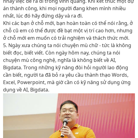
nhảy việc để ra đi trong vinh quang. Khi kết thúc một dự
án thành công, khi mọi người đang khen mình nhiều
nhất, lúc đó hãy đứng dậy và ra đi.
Khi các bạn ở chỗ mới, bạn hoàn toàn có thể nói rằng, ở
chỗ cũ em có thể được đề bạt một vị trí cao hơn, nhưng
ở chỗ mới em muốn có trải nghiệm và thách thức mới.
5. Ngày xưa chúng ta nói chuyện mù chữ - tức là không
biết đọc, biết viết. Còn ngày hôm nay, chúng ta nói
chuyện mù công nghệ, nghĩa là không biết về AI,
Bigdata. Trong những kỹ năng đòi hỏi người lao động
cần biết, người ta đã bỏ ra yêu cầu thành thạo Words,
Excel, Powerpoint, mà giờ cần có kỹ năng sử dụng ứng
dụng về AI, Bigdata.