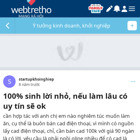
Ý tưởng kinh doanh, khởi nghiệp
startupkhoinghiep
S
8 năm trước
100% sinh lời nhỏ, nếu làm lâu có
uy tín sẽ ok
cần hợp tác với anh chị em nào nghiêm túc muốn làm
ăn, cụ thể là buôn bán cad điện thoại, vì mình có nguồn
lấy cad điện thoại, chỉ, cần bán cad 100k với giá 90 ngàn
là có lời, yêu cầu là phải ngồi oline nhiều để có cad là