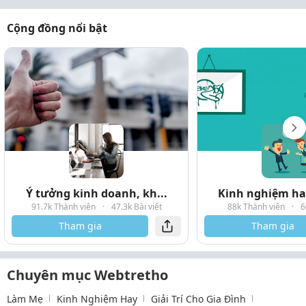
Cộng đồng nổi bật
Ý tưởng kinh doanh, kh...
Kinh nghiệm hay
91.7k Thành viên
·
47.3k Bài viết
88k Thành viên
·
6
Tham gia
Tham gia
Chuyên mục Webtretho
Làm Mẹ
Kinh Nghiệm Hay
Giải Trí Cho Gia Đình