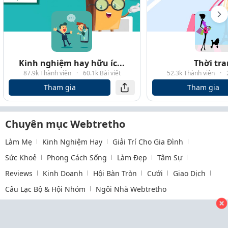
Kinh nghiệm hay hữu íc...
Thời tr
87.9k Thành viên
·
60.1k Bài viết
52.3k Thành viên
·
Tham gia
Tham gia
Chuyên mục Webtretho
Làm Mẹ
Kinh Nghiệm Hay
Giải Trí Cho Gia Đình
Sức Khoẻ
Phong Cách Sống
Làm Đẹp
Tâm Sự
Reviews
Kinh Doanh
Hội Bàn Tròn
Cưới
Giao Dịch
Câu Lạc Bộ & Hội Nhóm
Ngôi Nhà Webtretho