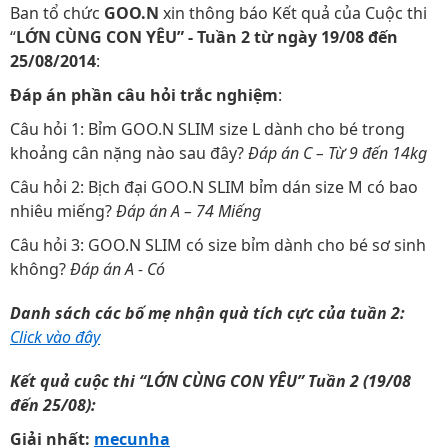
Ban tổ chức
GOO.N
xin thông báo Kết quả của Cuộc thi
“
LỚN CÙNG CON YÊU” - Tuần 2 từ ngày 19/08 đến
25/08/2014
:
Đáp án phần câu hỏi trắc nghiệm
:
Câu hỏi 1: Bỉm GOO.N SLIM size L dành cho bé trong
khoảng cân nặng nào sau đây?
Đáp án C – Từ 9 đến 14kg
Câu hỏi 2: Bịch đại GOO.N SLIM bỉm dán size M có bao
nhiêu miếng?
Đáp án A – 74 Miếng
Câu hỏi 3: GOO.N SLIM có size bỉm dành cho bé sơ sinh
không?
Đáp án A - Có
Danh sách các bố mẹ nhận quà tích cực của tuần 2:
Click vào đây
Kết quả cuộc thi “LỚN CÙNG CON YÊU” Tuần 2 (19/08
đến 25/08):
Giải nhất:
mecunha