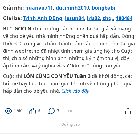
Giải nhì:
huanvu711
,
ducminh2010
,
bongbabi
Giải ba:
Trịnh Anh Dũng
,
lesun84
,
iris82
,
thq.
,
180484
BTC_GOO.N
chúc mừng các bố mẹ đã đạt giải và mang
về cho bé yêu nhà mình những phần quà hấp dẫn. Đồng
thời BTC cũng xin chân thành cảm các bố mẹ trên đại gia
đình webtretho đã nhiệt tình tham gia ủng hộ cho Cuộc
thi, chia sẻ những hình ảnh, những kỷ niệm thú vị, đầy
ắp tình cảm và ý nghĩa về sự “lớn lên” cùng con yêu.
Cuộc thi
LỚN CÙNG CON YÊU Tuần 3
đã khởi động, các
bố mẹ hãy tiếp tục tham gia để rinh về những phần quà
hấp dẫn cho bé yêu nhé.
Click vào đây
1.9K
6
7
Quảng cáo