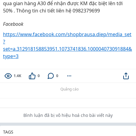
qua gian hàng A30 để nhận được KM đặc biệt lên tới
50% . Thông tin chi tiết liên hệ 0982379699
Facebook
https://www.facebook.com/shopbrausa.diep/media_set
?
set=a.312918158853951.1073741836.100004073091884&
type=3
1.4K
0
0
Quảng cáo
Bình luận đã bị vô hiệu hoá cho bài viết này
TAGS