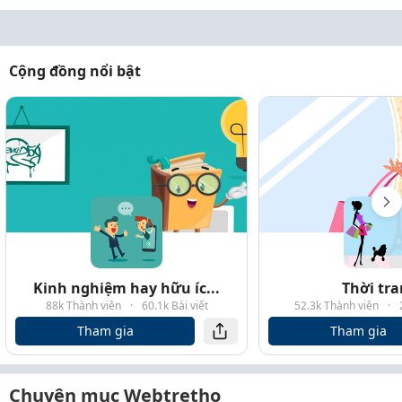
Cộng đồng nổi bật
Kinh nghiệm hay hữu íc...
Thời tr
88k Thành viên
·
60.1k Bài viết
52.3k Thành viên
·
Tham gia
Tham gia
Chuyên mục Webtretho