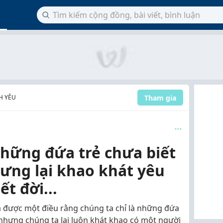
Tham gia
H YÊU
những đứa trẻ chưa biết
hưng lại khao khát yêu
t đời...
 ra được một điều rằng chúng ta chỉ là những đứa
u nhưng chúng ta lại luôn khát khao có một người