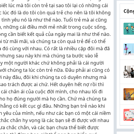
ết lúc mà tôi còn trẻ tại sao tôi lại có những cái
Cộng
 lúc đó là do tôi còn quá trẻ cho nên là tôi không
 tình yêu nó là như thế nào. Tuổi trẻ mà ai cũng
, những cái điều mới mẻ nhất trong cuộc sống,
hông cần biết kết quả của ngày mai là như thế nào.
i từ mãi mãi, và chúng ta còn quá trẻ để có thể
a đó cùng với nhau. Có rất là nhiều cặp đôi mà đã
 nhưng sau này khi mà chúng ta bước vào lễ
ay một người khác chứ không phải là cái người
ới chúng ta lúc còn trẻ nữa. Đâu phải ai cũng có
ời này đâu, đôi khi chúng ta có duyên nhưng mà
sao trách được ai chứ. Hết duyên hết nợ rồi thì
 cái chân ái của cuộc đời mình, cho nhau lối đi
cho họ đúng người mà họ cần. Chứ mà chúng ta
chẳng có kết cục gì đâu. Những bạn trẻ nào khi
 yêu của mình, nếu như các bạn có một cái niềm
 chắc chắn hy vọng là các bạn sẽ đi được với nhau
ưa chắc chắn, và các bạn chưa thể biết được