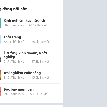
 đồng nổi bật
Kinh nghiệm hay hữu ích
88k Thành viên
·
60.1k Bài viết
Thời trang
52.3k Thành viên
·
25.2k Bài viết
Ý tưởng kinh doanh, khởi
nghiệp
91.7k Thành viên
·
47.3k Bài viết
Trải nghiệm cuộc sống
31.9k Thành viên
·
15.5k Bài viết
Đọc báo giùm bạn
99k Thành viên
·
221.9k Bài viết