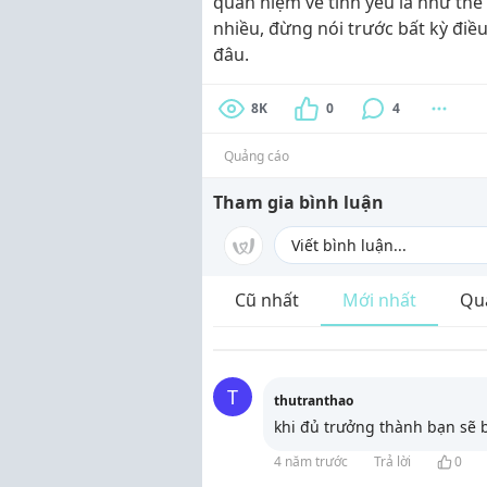
quan niệm về tình yêu là như thế
nhiều, đừng nói trước bất kỳ điề
đâu.
8K
0
4
Quảng cáo
Tham gia bình luận
Cũ nhất
Mới nhất
Qu
T
thutranthao
khi đủ trưởng thành bạn sẽ b
4 năm trước
Trả lời
0