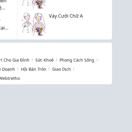
iến
ệ
Váy Cưới Chữ A
y
tại
y nó
hẳn
Trí Cho Gia Đình
Sức Khoẻ
Phong Cách Sống
h Doanh
Hội Bàn Tròn
Giao Dịch
Webtretho