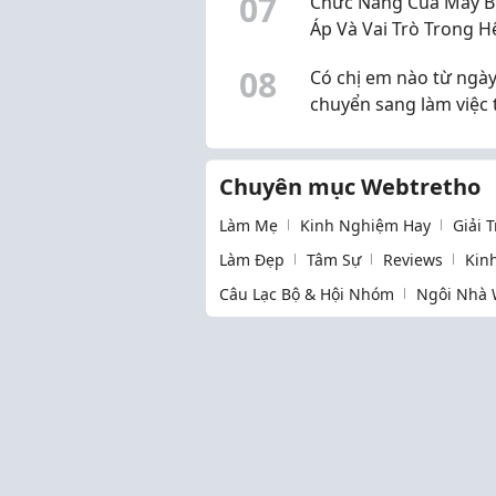
0
7
Chức Năng Của Máy B
Nhiên
Áp Và Vai Trò Trong H
Thống Điện
0
8
Có chị em nào từ ngà
chuyển sang làm việc 
nhà (WFH) là cái cổ ta
đau nhức dữ dội hơn 
Chuyên mục Webtretho
không?
Làm Mẹ
Kinh Nghiệm Hay
Giải 
Làm Đẹp
Tâm Sự
Reviews
Kin
Câu Lạc Bộ & Hội Nhóm
Ngôi Nhà 