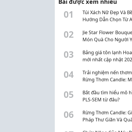
Bài được xem nhiều
ngườ
0
1
Túi Xách Nữ Đẹp Và Bề
Hướng Dẫn Chọn Từ 
Z
0
2
Jie Star Flower Bouque
Món Quà Cho Người 
Thay Lời Muốn Nói
0
3
Bảng giá tôn lạnh Hoa
mới nhất cập nhật 20
0
4
Trải nghiệm nến thơm
Rừng Thơm Candle: M
hương thư giãn, giá h
0
5
Bắt đầu tìm hiểu mô h
cho góc làm việc
PLS-SEM từ đâu?
0
6
Rừng Thơm Candle: Gi
Pháp Thư Giãn Và Qu
Tặng Tinh Tế Từ Thiên