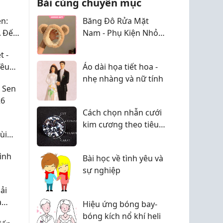
Bài cùng chuyên mục
i ...
n:
Băng Đô Rửa Mặt
A Đến
Nam - Phụ Kiện Nhỏ
Chăm Sóc Da & Vệ
t -
Sinh Cá Nhân
Yêu
Áo dài họa tiết hoa -
nhẹ nhàng và nữ tính
 Sen
26
Cách chọn nhẫn cưới
kim cương theo tiêu
ùi
chuẩn 4C (dễ hiểu cho
ợp lý
người mới)
ình
Bài học về tình yêu và
sự nghiệp
ải
à
Hiệu ứng bóng bay-
bóng kích nổ khí heli