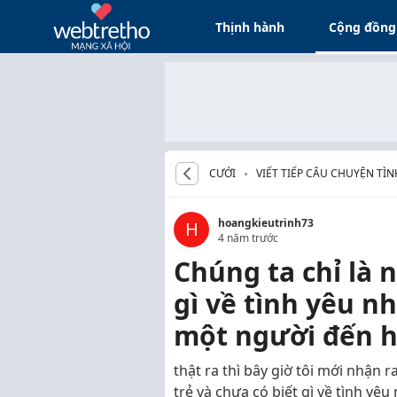
Thịnh hành
Cộng đồng
CƯỚI
VIẾT TIẾP CÂU CHUYỆN TÌN
hoangkieutrinh73
H
4 năm trước
Chúng ta chỉ là 
gì về tình yêu n
một người đến hế
thật ra thì bây giờ tôi mới nhận
trẻ và chưa có biết gì về tình yê