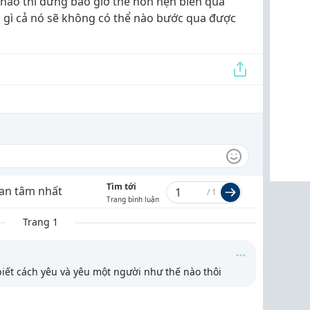
 nào thì đừng bao giờ thể non hẹn biển quá
u gì cả nó sẽ không có thể nào bước qua được
Tìm tới
an tâm nhất
/
1
Trang bình luận
Trang 1
iết cách yêu và yêu một người như thế nào thôi