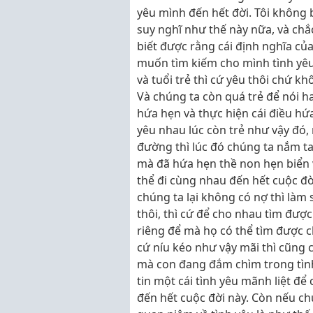
yêu mình đến hết đời. Tôi không bi
suy nghĩ như thế này nữa, và chắc
biết được rằng cái định nghĩa của
muốn tìm kiếm cho mình tình yêu
và tuổi trẻ thì cứ yêu thôi chứ k
Và chúng ta còn quá trẻ để nói ha
hứa hẹn và thực hiện cái điều hứ
yêu nhau lúc còn trẻ như vậy đó,
đường thì lúc đó chúng ta nắm t
mà đã hứa hẹn thề non hẹn biển v
thể đi cùng nhau đến hết cuộc đ
chúng ta lại không có nợ thì làm 
thôi, thì cứ để cho nhau tìm được
riêng để mà họ có thể tìm được 
cứ níu kéo như vậy mãi thì cũng 
mà con đang đắm chìm trong tình
tin một cái tình yêu mãnh liệt để
đến hết cuộc đời này. Còn nếu ch