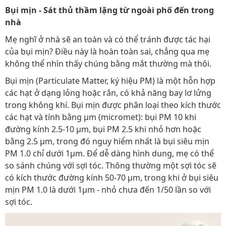
Bụi mịn - Sát thủ thầm lặng từ ngoài phố đến trong
nhà
Mẹ nghĩ ở nhà sẽ an toàn và có thể tránh được tác hại
của bụi mịn? Điều này là hoàn toàn sai, chẳng qua mẹ
không thể nhìn thấy chúng bằng mắt thường mà thôi.
Bụi mịn (Particulate Matter, ký hiệu PM) là một hỗn hợp
các hạt ở dạng lỏng hoặc rắn, có khả năng bay lơ lửng
trong không khí. Bụi mịn được phân loại theo kích thước
các hạt và tính bằng µm (micromet): bụi PM 10 khi
đường kính 2.5-10 µm, bụi PM 2.5 khi nhỏ hơn hoặc
bằng 2.5 µm, trong đó nguy hiểm nhất là bụi siêu mịn
PM 1.0 chỉ dưới 1µm. Để dễ dàng hình dung, mẹ có thể
so sánh chúng với sợi tóc. Thông thường một sợi tóc sẽ
có kích thước đường kính 50-70 µm, trong khi ở bụi siêu
mịn PM 1.0 là dưới 1µm - nhỏ chưa đến 1/50 lần so với
sợi tóc.