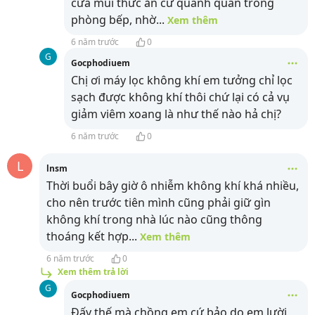
cửa mùi thức ăn cứ quanh quẩn trong
phòng bếp, nhờ
...
Xem thêm
6 năm trước
0
G
Gocphodiuem
Chị ơi máy lọc không khí em tưởng chỉ lọc
sạch được không khí thôi chứ lại có cả vụ
giảm viêm xoang là như thế nào hả chị?
6 năm trước
0
L
lnsm
Thời buổi bây giờ ô nhiễm không khí khá nhiều,
cho nên trước tiên mình cũng phải giữ gìn
không khí trong nhà lúc nào cũng thông
thoáng kết hợp
...
Xem thêm
6 năm trước
0
Xem thêm trả lời
G
Gocphodiuem
Đấy thế mà chồng em cứ bảo do em lười