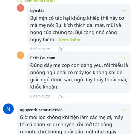
Xem thêm trả lời
L
Lợn đất
Bụi mịn có tác hại khủng khiếp thế này cơ
mà mẹ nó: Bụi kích thích da, mắt, mũi và
họng của chúng ta. Bụi càng nhỏ càng
nguy hiểm
...
Xem thêm
6 năm trước
0
P
Petit Couchon
Đúng đấy mẹ cop con dang yeu, tối thiểu là
phòng ngủ phải có máy lọc không khí để
giấc ngủ được sâu, ngủ dậy thấy thoải mái,
khỏe khoắn.
6 năm trước
0
N
nguyenthicamtu121988
Giờ mới lọc không khí tiện lắm các mẹ ơi, máy
thì có bánh xe di chuyển, rồi mở tắt bằng
remote chứ không phải bấm nút như ngày