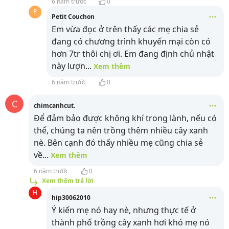
6 năm trước
0
P
Petit Couchon
Em vừa đọc ở trên thấy các mẹ chia sẻ
đang có chương trình khuyến mại còn có
hơn 7tr thôi chị ơi. Em đang định chủ nhật
này lượn
...
Xem thêm
6 năm trước
0
C
chimcanhcut.
Để đảm bảo được không khí trong lành, nếu có
thể, chúng ta nên trồng thêm nhiều cây xanh
nè. Bên cạnh đó thấy nhiều mẹ cũng chia sẻ
về
...
Xem thêm
6 năm trước
0
Xem thêm trả lời
H
hip30062010
Ý kiến mẹ nó hay nè, nhưng thực tế ở
thành phố trồng cây xanh hơi khó mẹ nó