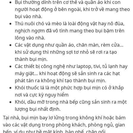
Bụi thường dính trên cơ thể và quần áo khi con
người hoạt động ở bên ngoài, khi trở về mang theo
bụi vào nhà.
Thú nuôi chó và mèo là loài động vật hay nô đùa,
nghịch ngợm đã vô tình mang theo bụi bặm trên
lông vào nhà.
Các vật dụng như quần áo, chăn màn, rèm cửa…
khi sử dụng thì những sợi tơ nhỏ sẽ rơi ra tạo
thành bụi mịn.
Các thiết bị công nghệ như laptop, tivi, tủ lạnh hay
máy giặt… khi hoạt động sẽ sản sinh ra các hạt
phát tán ra không khí tạo thành bụi mịn.
Khói thuốc lá là một phức hợp bụi mịn có ở khắp
nơi và cực kỳ nguy hiểm
Khói, dầu mỡ trong nhà bếp cũng sản sinh ra một
lượng bụi nhất định.
Tại nhà, bụi mịn bay lơ lửng trong không khí hoặc bám
vào các vật dụng trong phòng khách, phòng ngủ, gian
bếp, ví dụ như bề mặt kính, bàn ghế, chăn gối…