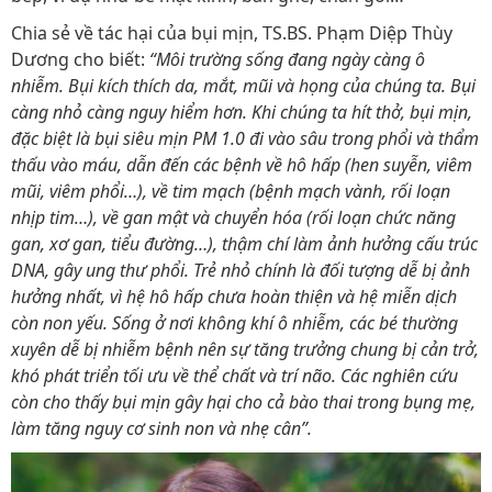
Chia sẻ về tác hại của bụi mịn, TS.BS. Phạm Diệp Thùy
Dương cho biết:
“Môi trường sống đang ngày càng ô
nhiễm. Bụi kích thích da, mắt, mũi và họng của chúng ta. Bụi
càng nhỏ càng nguy hiểm hơn. Khi chúng ta hít thở, bụi mịn,
đặc biệt là bụi siêu mịn PM 1.0 đi vào sâu trong phổi và thẩm
thấu vào máu, dẫn đến các bệnh về hô hấp (hen suyễn, viêm
mũi, viêm phổi…), về tim mạch (bệnh mạch vành, rối loạn
nhịp tim…), về gan mật và chuyển hóa (rối loạn chức năng
gan, xơ gan, tiểu đường…), thậm chí làm ảnh hưởng cấu trúc
DNA, gây ung thư phổi. Trẻ nhỏ chính là đối tượng dễ bị ảnh
hưởng nhất, vì hệ hô hấp chưa hoàn thiện và hệ miễn dịch
còn non yếu. Sống ở nơi không khí ô nhiễm, các bé thường
xuyên dễ bị nhiễm bệnh nên sự tăng trưởng chung bị cản trở,
khó phát triển tối ưu về thể chất và trí não. Các nghiên cứu
còn cho thấy bụi mịn gây hại cho cả bào thai trong bụng mẹ,
làm tăng nguy cơ sinh non và nhẹ cân”.