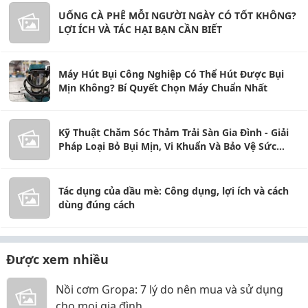
UỐNG CÀ PHÊ MỖI NGƯỜI NGÀY CÓ TỐT KHÔNG?
LỢI ÍCH VÀ TÁC HẠI BẠN CẦN BIẾT
Máy Hút Bụi Công Nghiệp Có Thể Hút Được Bụi
Mịn Không? Bí Quyết Chọn Máy Chuẩn Nhất
Kỹ Thuật Chăm Sóc Thảm Trải Sàn Gia Đình - Giải
Pháp Loại Bỏ Bụi Mịn, Vi Khuẩn Và Bảo Vệ Sức
Khỏe Toàn Diện
Tác dụng của dầu mè: Công dụng, lợi ích và cách
dùng đúng cách
Được xem nhiều
Nồi cơm Gropa: 7 lý do nên mua và sử dụng
cho mọi gia đình