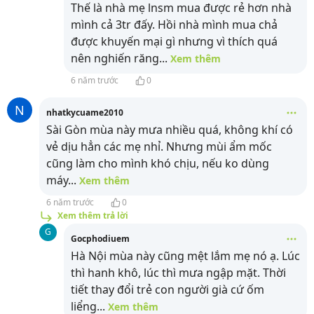
Thế là nhà mẹ lnsm mua được rẻ hơn nhà
mình cả 3tr đấy. Hồi nhà mình mua chả
được khuyến mại gì nhưng vì thích quá
nên nghiến răng
...
Xem thêm
6 năm trước
0
N
nhatkycuame2010
Sài Gòn mùa này mưa nhiều quá, không khí có
vẻ dịu hẳn các mẹ nhỉ. Nhưng mùi ẩm mốc
cũng làm cho mình khó chịu, nếu ko dùng
máy
...
Xem thêm
6 năm trước
0
Xem thêm trả lời
G
Gocphodiuem
Hà Nội mùa này cũng mệt lắm mẹ nó ạ. Lúc
thì hanh khô, lúc thì mưa ngập mặt. Thời
tiết thay đổi trẻ con người già cứ ốm
liểng
...
Xem thêm