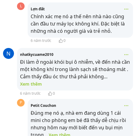
L
Lợn đất
Chính xác mẹ nó ạ thế nên nhà nào cũng
cần đầu tư máy lọc không khí. Đặc biệt là
những nhà có người già và trẻ nhỏ.
6 năm trước
0
N
nhatkycuame2010
Đi làm ở ngoài khói bụi ô nhiễm, về đến nhà cần
một không khí trong lành sạch sẽ thoáng mát .
Cảm thấy đầu óc thư thả phải không
...
Xem thêm
6 năm trước
0
P
Petit Couchon
Đúng mẹ nó ạ, nhà em đang dùng 1 cái
mini cho phòng em bé đã thấy dễ chịu rồi
nhưng hôm nay mới biết đến vụ bụi mịn
trong
...
Xem thêm