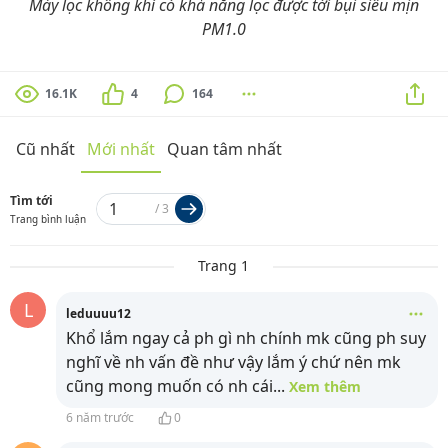
Máy lọc không khí có khả năng lọc được tới bụi siêu mịn
PM1.0
16.1K
4
164
Cũ nhất
Mới nhất
Quan tâm nhất
Tìm tới
/
3
Trang bình luận
Trang 1
L
leduuuu12
Khổ lắm ngay cả ph gì nh chính mk cũng ph suy
nghĩ về nh vấn đề như vậy lắm ý chứ nên mk
cũng mong muốn có nh cái
...
Xem thêm
6 năm trước
0