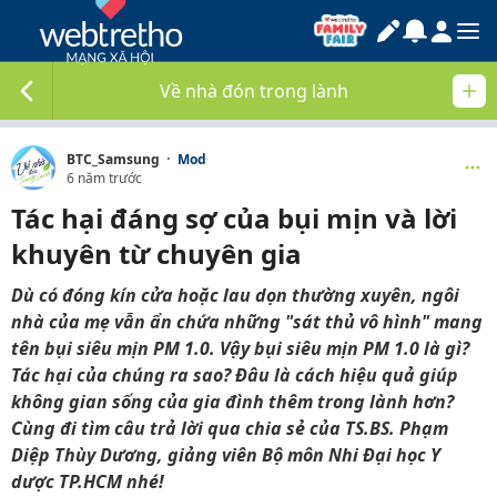
Về nhà đón trong lành
·
BTC_Samsung
Mod
6 năm trước
Tác hại đáng sợ của bụi mịn và lời
khuyên từ chuyên gia
Dù có đóng kín cửa hoặc lau dọn thường xuyên, ngôi
nhà của mẹ vẫn ẩn chứa những "sát thủ vô hình" mang
tên bụi siêu mịn PM 1.0. Vậy bụi siêu mịn PM 1.0 là gì?
Tác hại của chúng ra sao? Đâu là cách hiệu quả giúp
không gian sống của gia đình thêm trong lành hơn?
Cùng đi tìm câu trả lời qua chia sẻ của TS.BS. Phạm
Diệp Thùy Dương, giảng viên Bộ môn Nhi
Đại học Y
dược
TP
.
HCM nhé!