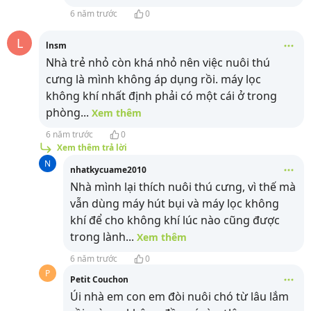
6 năm trước
0
L
lnsm
Nhà trẻ nhỏ còn khá nhỏ nên việc nuôi thú
cưng là mình không áp dụng rồi. máy lọc
không khí nhất định phải có một cái ở trong
phòng
...
Xem thêm
6 năm trước
0
Xem thêm trả lời
N
nhatkycuame2010
Nhà mình lại thích nuôi thú cưng, vì thế mà
vẫn dùng máy hút bụi và máy lọc không
khí để cho không khí lúc nào cũng được
trong lành
...
Xem thêm
6 năm trước
0
P
Petit Couchon
Úi nhà em con em đòi nuôi chó từ lâu lắm