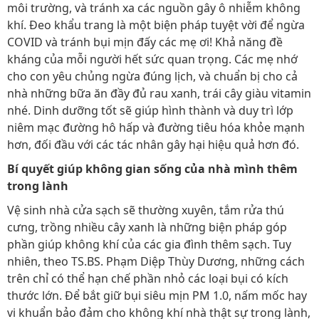
môi trường, và tránh xa các nguồn gây ô nhiễm không
khí. Đeo khẩu trang là một biện pháp tuyệt vời để ngừa
COVID và tránh bụi mịn đấy các mẹ ơi! Khả năng đề
kháng của mỗi người hết sức quan trọng. Các mẹ nhớ
cho con yêu chủng ngừa đúng lịch, và chuẩn bị cho cả
nhà những bữa ăn đầy đủ rau xanh, trái cây giàu vitamin
nhé. Dinh dưỡng tốt sẽ giúp hình thành và duy trì lớp
niêm mạc đường hô hấp và đường tiêu hóa khỏe mạnh
hơn, đối đầu với các tác nhân gây hại hiệu quả hơn đó.
Bí quyết giúp không gian sống của nhà mình thêm
trong lành
Vệ sinh nhà cửa sạch sẽ thường xuyên, tắm rửa thú
cưng, trồng nhiều cây xanh là những biện pháp góp
phần giúp không khí của các gia đình thêm sạch. Tuy
nhiên, theo TS.BS. Phạm Diệp Thùy Dương, những cách
trên chỉ có thể hạn chế phần nhỏ các loại bụi có kích
thước lớn. Để bắt giữ bụi siêu mịn PM 1.0, nấm mốc hay
vi khuẩn bảo đảm cho không khí nhà thật sự trong lành,