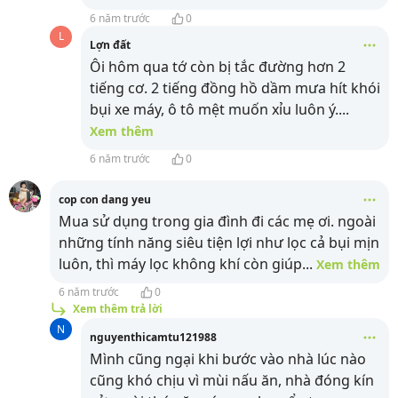
6 năm trước
0
L
Lợn đất
Ôi hôm qua tớ còn bị tắc đường hơn 2
tiếng cơ. 2 tiếng đồng hồ dầm mưa hít khói
bụi xe máy, ô tô mệt muốn xỉu luôn ý.
...
Xem thêm
6 năm trước
0
cop con dang yeu
Mua sử dụng trong gia đình đi các mẹ ơi. ngoài
những tính năng siêu tiện lợi như lọc cả bụi mịn
luôn, thì máy lọc không khí còn giúp
...
Xem thêm
6 năm trước
0
Xem thêm trả lời
N
nguyenthicamtu121988
Mình cũng ngại khi bước vào nhà lúc nào
cũng khó chịu vì mùi nấu ăn, nhà đóng kín