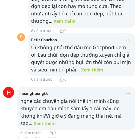
dọn dẹp lại còn hay mở tung cửa. Theo
như anh ấy thì chỉ cần dọn dẹp, hút bụi
thường
...
Xem thêm
6 năm trước
0
P
Petit Couchon
Úi không phải thế đâu mẹ Gocphodiuem
ơi. Lau chùi, dọn dẹp thường xuyên chỉ giải
quyết được những bụi lớn thôi còn bụi mịn
và siêu mịn thì phải
...
Xem thêm
6 năm trước
0
H
hoanghuongtk
nghe các chuyên gia nói thế thì mình cũng
khuyên em dâu mình sắm lấy 1 cái máy lọc
không khí?Vì giờ e ý đang mang thai nè. mà
sao
...
Xem thêm
6 năm trước
0