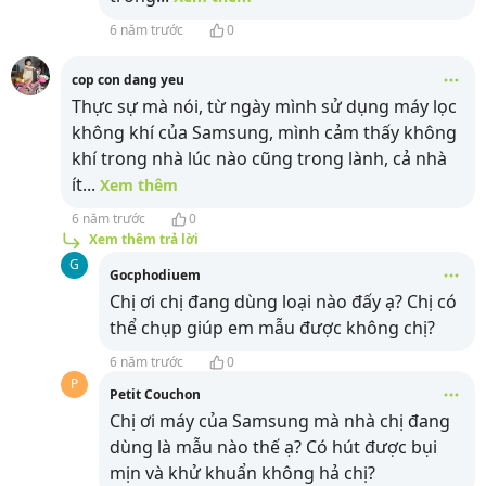
6 năm trước
0
cop con dang yeu
Thực sự mà nói, từ ngày mình sử dụng máy lọc
không khí của Samsung, mình cảm thấy không
khí trong nhà lúc nào cũng trong lành, cả nhà
ít
...
Xem thêm
6 năm trước
0
Xem thêm trả lời
G
Gocphodiuem
Chị ơi chị đang dùng loại nào đấy ạ? Chị có
thể chụp giúp em mẫu được không chị?
6 năm trước
0
P
Petit Couchon
Chị ơi máy của Samsung mà nhà chị đang
dùng là mẫu nào thế ạ? Có hút được bụi
mịn và khử khuẩn không hả chị?