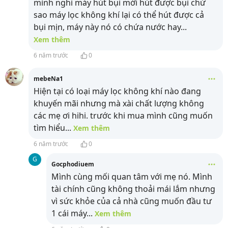
mình nghỉ máy hút bụi mới hút được bụi chứ
sao máy lọc không khí lại có thể hút được cả
bụi mịn, máy này nó có chứa nước hay
...
Xem thêm
6 năm trước
0
mebeNa1
Hiện tại có loại máy lọc không khí nào đang
khuyến mãi nhưng mà xài chất lượng không
các mẹ ơi hihi. trước khi mua mình cũng muốn
tìm hiểu
...
Xem thêm
6 năm trước
0
G
Gocphodiuem
Mình cùng mối quan tâm với mẹ nó. Mình
tài chính cũng không thoải mái lắm nhưng
vì sức khỏe của cả nhà cũng muốn đầu tư
1 cái máy
...
Xem thêm