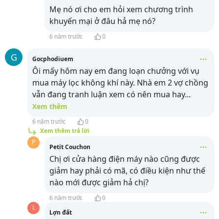
Mẹ nó ơi cho em hỏi xem chương trình
khuyến mại ở đâu hả mẹ nó?
6 năm trước
0
G
Gocphodiuem
Ôi mấy hôm nay em đang loạn chưởng với vụ
mua máy lọc không khí này. Nhà em 2 vợ chồng
vẫn đang tranh luận xem có nên mua hay
...
Xem thêm
6 năm trước
0
Xem thêm trả lời
P
Petit Couchon
Chị ơi cửa hàng điện máy nào cũng được
giảm hay phải có mã, có điều kiện như thế
nào mới được giảm hả chị?
6 năm trước
0
L
Lợn đất