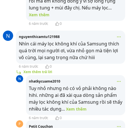
rồi mà em không đồng ý vì sợ lông rụng
lung tung + mùi đây chị. Nếu máy lọc
...
Xem thêm
6 năm trước
0
N
nguyenthicamtu121988
Nhìn cái máy lọc không khí của Samsung thích
quá trời mọi người ơi, vừa nhỏ gọn mà tiện lợi
vô cùng, lại sang trọng nữa chứ hiii
6 năm trước
0
Xem thêm trả lời
N
nhatkycuame2010
Tuy nhỏ nhưng nó có vỏ phải không nào
hihi. những ai đã xài qua dòng sản phẩm
máy lọc không khí của Samsung rồi sẽ thấy
nhiều tác dụng
...
Xem thêm
6 năm trước
0
P
Petit Couchon