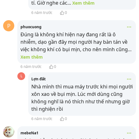
tí. Giờ nghe các
...
Xem thêm
6 năm trước
0
P
phuocuong
Đúng là không khí hiện nay đang rất là ô
nhiễm, dạo gần đây mọi người hay bàn tán về
việc không khí có bụi mịn, cho nên mình cũng
...
Xem thêm
6 năm trước
0
L
Lợn đất
Nhà mình thì mua máy trước khi mọi người
xôn xao về bụi mịn. Lúc mới dùng cũng
không nghĩ là nó thích như thế nhưng giờ
thì nghiện rồi
6 năm trước
0
mebeNa1