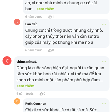
ah, ví như nhà mình ở chung cư có cái
ban
...
Xem thêm
6 năm trước
1
L
Lợn đất
Chung cư chỉ trồng được những cây nhỏ,
cây phong thủy thôi nên vẫn cần sự trợ
giúp của máy lọc không khí mẹ nó ạ
6 năm trước
0
C
chimcanhcut.
Đúng là cuộc sống hiện đại, người ta cần quan
tâm sức khỏe hơn rất nhiều. vì thế mà để lựa
chọn cho mình một sản phẩm phù hợp đảm
...
Xem thêm
6 năm trước
0
P
Petit Couchon
Chị ơi có sức khỏe là có tất cả mà. Sức