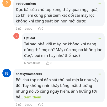
P
Petit Couchon
Đọc bài của chủ top xong thấy quan ngại quá,
có khi em cũng phải xem xét đổi cái máy lọc
không khí công suất lớn hơn mới được
6 năm trước
0
L
Lợn đất
Tại sao phải đổi máy lọc không khí đang
dùng thế mẹ nó? Máy của mẹ nó không lọc
được bụi mịn hay như thế nào?
6 năm trước
0
N
nhatkycuame2010
Bởi chủ top nói đến sát thủ bụi mịn là như vậy
đó. Tuy không nhìn thấy bằng mắt thường
nhưng nó vô cùng nguy hiểm, ảnh hưởng tới
hệ
...
Xem thêm
6 năm trước
0