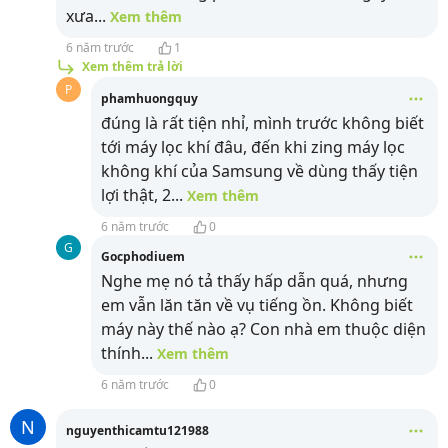
xưa
...
Xem thêm
6 năm trước
1
Xem thêm trả lời
P
phamhuongquy
đúng là rất tiện nhỉ, mình trước không biết
tới máy lọc khí đâu, đến khi zing máy lọc
không khí của Samsung về dùng thấy tiện
lợi thật, 2
...
Xem thêm
6 năm trước
0
G
Gocphodiuem
Nghe mẹ nó tả thấy hấp dẫn quá, nhưng
em vẫn lăn tăn về vụ tiếng ồn. Không biết
máy này thế nào ạ? Con nhà em thuộc diện
thính
...
Xem thêm
6 năm trước
0
N
nguyenthicamtu121988